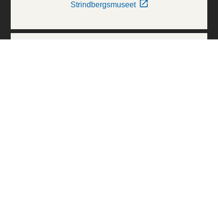
Strindbergsmuseet
Thielska Galleriet
Världskulturmuseerna