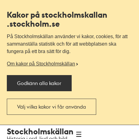
Kakor på stockholmskallan
.stockholm.se
På Stockholmskällan använder vi kakor, cookies, för att
sammanställa statistik och för att webbplatsen ska
fungera på ett bra sätt för dig.
Om kakor på Stockholmskällan
Godkänn alla kakor
Välj vilka kakor vi får använda
Till
Till
Stockholmskällan
navigationen
huvudinnehållet
Historia i ord, ljud och bild