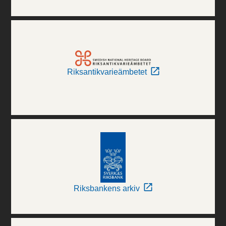
Riksantikvarieämbetet
Riksbankens arkiv