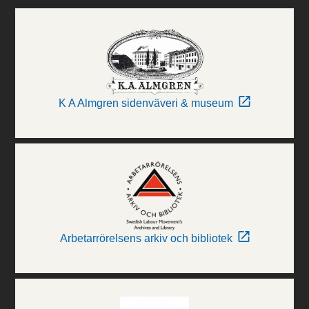
K A Almgren sidenväveri & museum
Arbetarrörelsens arkiv och bibliotek