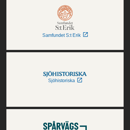
Samfundet S:t Erik
Sjöhistoriska