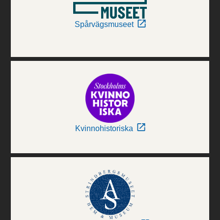
Spårvägsmuseet
Kvinnohistoriska