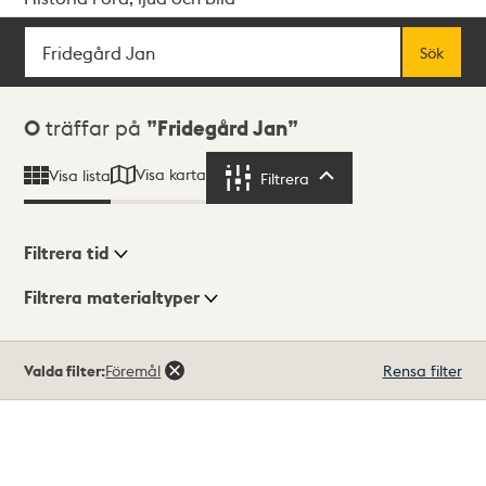
Sök
Fritextsök
Sök
Sökresultat
0
träffar på
Fridegård Jan
Visa karta
Visa lista
Filtrera
Filtrera
Filtrera tid
Filtrera materialtyper
Visningsläge
Totalt
Valda filter:
Föremål
Rensa filter
0
träffar
Lista
Karta