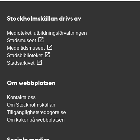
Kontakt
Stockholmskällan
Stockholmskällan drivs av
Medioteket, utbildningsförvaltningen
Stadsmuseet
Medeltidsmuseet
Stadsbiblioteket
Stadsarkivet
Om webbplatsen
Kontakta oss
Om Stockholmskällan
Tillgänglighetsredogörelse
Om kakor på webbplatsen
Sociala medier