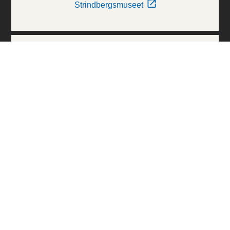
Strindbergsmuseet
Thielska Galleriet
Världskulturmuseerna