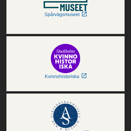
Spårvägsmuseet
Kvinnohistoriska