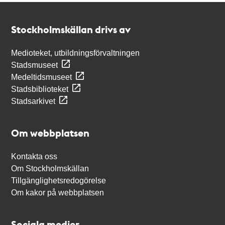
Kontakt
Stockholmskällan
Stockholmskällan drivs av
Medioteket, utbildningsförvaltningen
Stadsmuseet
Medeltidsmuseet
Stadsbiblioteket
Stadsarkivet
Om webbplatsen
Kontakta oss
Om Stockholmskällan
Tillgänglighetsredogörelse
Om kakor på webbplatsen
Sociala medier