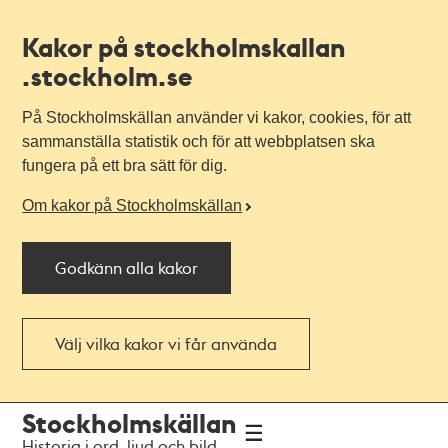
Kakor på stockholmskallan
.stockholm.se
På Stockholmskällan använder vi kakor, cookies, för att
sammanställa statistik och för att webbplatsen ska
fungera på ett bra sätt för dig.
Om kakor på Stockholmskällan
Godkänn alla kakor
Välj vilka kakor vi får använda
Till
Till
Stockholmskällan
navigationen
huvudinnehållet
Historia i ord, ljud och bild