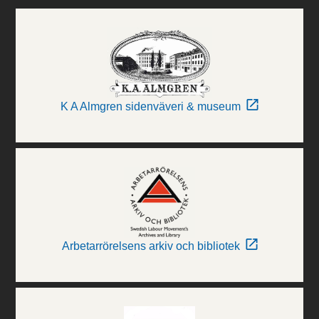
K A Almgren sidenväveri & museum
Arbetarrörelsens arkiv och bibliotek