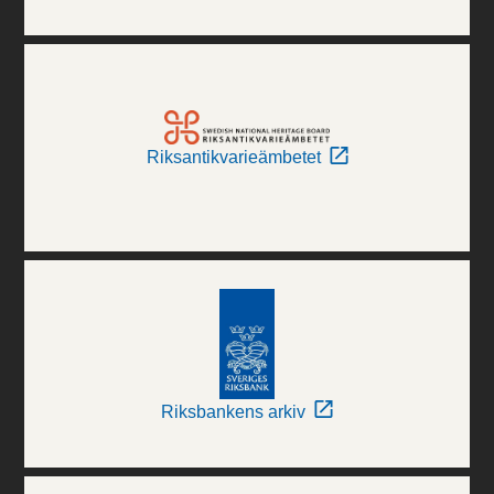
Riksantikvarieämbetet
Riksbankens arkiv