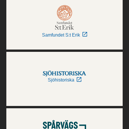
Samfundet S:t Erik
Sjöhistoriska