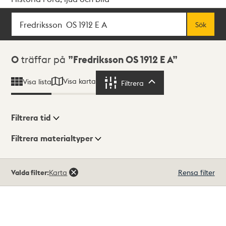
Sök
Fritextsök
Sök
Sökresultat
0
träffar på
Fredriksson OS 1912 E A
Visa karta
Visa lista
Filtrera
Filtrera
Filtrera tid
Filtrera materialtyper
Visningsläge
Totalt
Valda filter:
Karta
Rensa filter
0
träffar
Lista
Karta