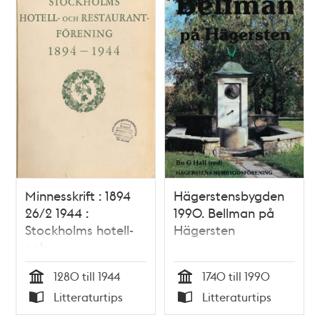
Minnesskrift : 1894
Hägerstensbygden
26/2 1944 :
1990. Bellman på
Stockholms hotell-
Hägersten
och
restaurantförening
1280 till 1944
1740 till 1990
Tid
Tid
Litteraturtips
Litteraturtips
Typ
Typ