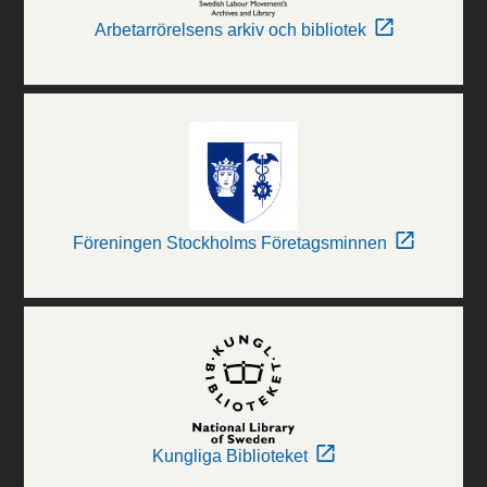
Arbetarrörelsens arkiv och bibliotek
Föreningen Stockholms Företagsminnen
Kungliga Biblioteket