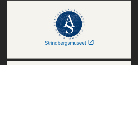
Strindbergsmuseet
Thielska Galleriet