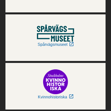
Spårvägsmuseet
Kvinnohistoriska