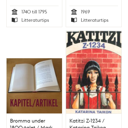
Lange
1740 till 1795
1969
Tid
Tid
Litteraturtips
Litteraturtips
Typ
Typ
Bromma under
Katitzi Z-1234 /
1800-talet / Mark
Katarina Taikon