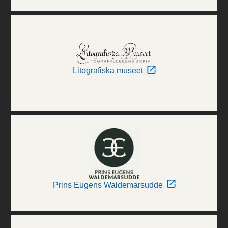
Litografiska museet
Prins Eugens Waldemarsudde