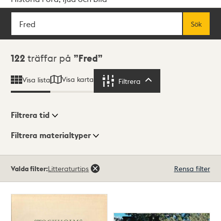
Sök
Fritextsök
Sök
Sökresultat
122
träffar på
Fred
Visa karta
Visa lista
Filtrera
Filtrera
Filtrera tid
Filtrera materialtyper
Visningsläge
Totalt
Valda filter:
Litteraturtips
Rensa filter
122
träffar
Lista
Karta