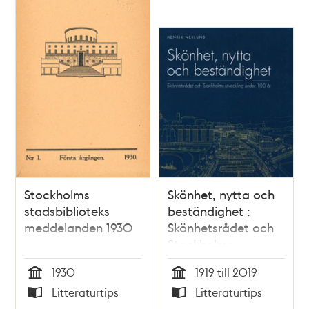
Stockholms
Skönhet, nytta och
stadsbiblioteks
beständighet :
meddelanden 1930
Skönhetsrådet och
Stockholms
utveckling under
1930
1919 till 2019
100 år / Henrik
Tid
Tid
Litteraturtips
Litteraturtips
Nerlund
Typ
Typ