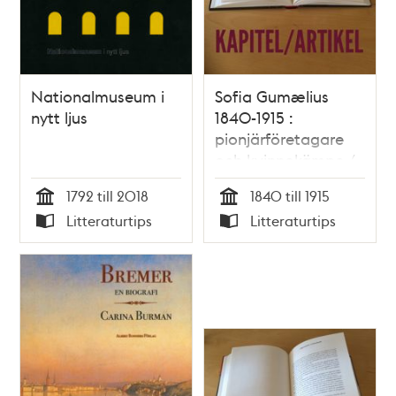
Nationalmuseum i
Sofia Gumælius
nytt ljus
1840-1915 :
pionjärföretagare
och kvinnokämpe /
Magnus Ullman
1792 till 2018
1840 till 1915
Tid
Tid
Litteraturtips
Litteraturtips
Typ
Typ