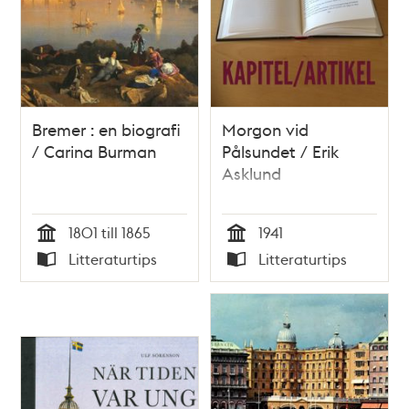
Bremer : en biografi
Morgon vid
/ Carina Burman
Pålsundet / Erik
Asklund
1801 till 1865
1941
Tid
Tid
Litteraturtips
Litteraturtips
Typ
Typ