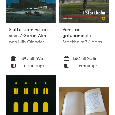
Slottet som historisk
Vems är
scen / Göran Alm
gatunamnet i
och Nils Olander
Stockholm? / Hans
Harlén
1520 till 1973
1323 till 2016
Tid
Tid
Litteraturtips
Litteraturtips
Typ
Typ