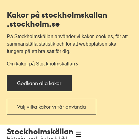
Kakor på stockholmskallan
.stockholm.se
På Stockholmskällan använder vi kakor, cookies, för att
sammanställa statistik och för att webbplatsen ska
fungera på ett bra sätt för dig.
Om kakor på Stockholmskällan
Godkänn alla kakor
Välj vilka kakor vi får använda
Till
Till
Stockholmskällan
navigationen
huvudinnehållet
Historia i ord, ljud och bild