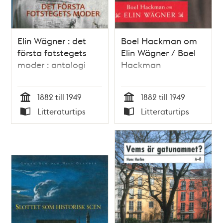
Elin Wägner : det
Boel Hackman om
första fotstegets
Elin Wägner / Boel
moder : antologi
Hackman
1882 till 1949
1882 till 1949
Tid
Tid
Litteraturtips
Litteraturtips
Typ
Typ