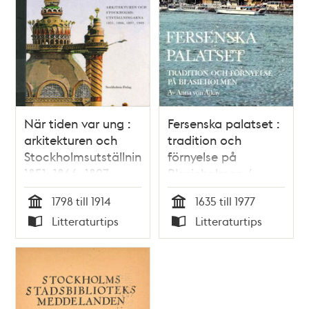
När tiden var ung :
Fersenska palatset :
arkitekturen och
tradition och
Stockholmsutställningarna
förnyelse på
1851, 1866, 1897,
Blasieholmen /
1909 / Ulf Sörenson
Anna von Ajkay
1798 till 1914
1635 till 1977
Tid
Tid
Litteraturtips
Litteraturtips
Typ
Typ