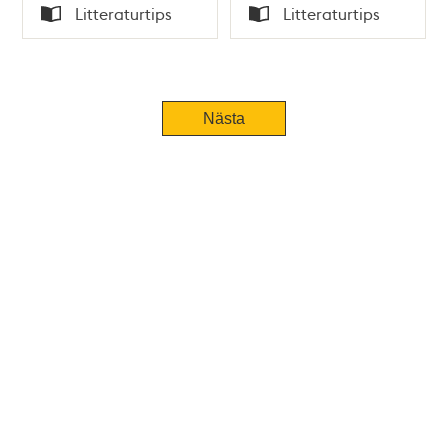
Tid
Tid
Litteraturtips
Litteraturtips
Typ
Typ
Tidigare
Nästa