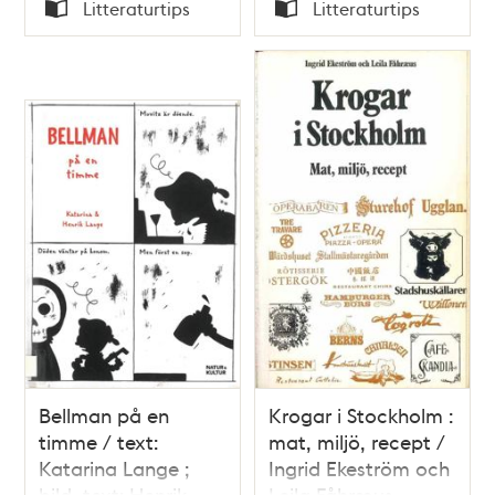
Tid
Tid
Litteraturtips
Litteraturtips
Typ
Typ
Bellman på en
Krogar i Stockholm :
timme / text:
mat, miljö, recept /
Katarina Lange ;
Ingrid Ekeström och
bild, text: Henrik
Leila Fåhræus