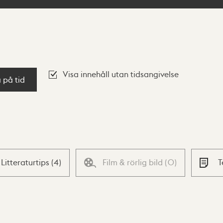
Visa innehåll utan tidsangivelse
a på tid
Litteraturtips
(
4
)
Film & rörlig bild
(
0
)
T