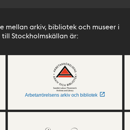
 mellan arkiv, bibliotek och museer i
till Stockholmskällan är:
Arbetarrörelsens arkiv och bibliotek