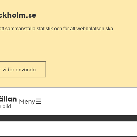
ockholm.se
tt sammanställa statistik och för att webbplatsen ska
or vi får använda
ällan
Meny
h bild