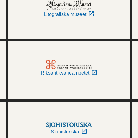
Litografiska museet
Riksantikvarieämbetet
Sjöhistoriska