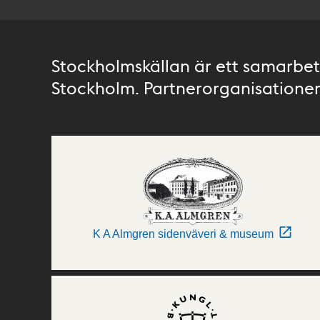
Stockholmskällan är ett samarbete
Stockholm. Partnerorganisationer 
K A Almgren sidenväveri & museum