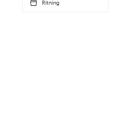
Tid
Ritning
Typ