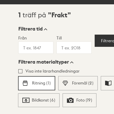
1
Frakt
träff på
Sökresultat
Filtrera tid
Från
Till
Visningsläge
Filtrer
Filtrera materialtyper
Lista
Karta
Visa inte lärarhandledningar
Ritning
(
1
)
Föremål
(
2
)
Bildkonst
(
6
)
Foto
(
19
)