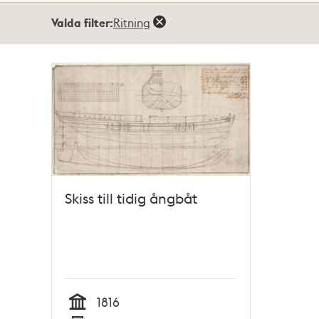
Totalt
Valda filter:
Ritning
1
träffar
Skiss till tidig ångbåt
1816