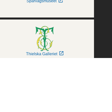
Spårvägsmuseet
Thielska Galleriet