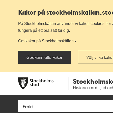
Kakor på stockholmskallan
.st
På Stockholmskällan använder vi kakor, cookies, för a
fungera på ett bra sätt för dig.
Om kakor på Stockholmskällan
Godkänn alla kakor
Välj vilka kak
Till
Till
Stockholmsk
navigationen
huvudinnehållet
Historia i ord, ljud oc
Sök
Fritextsök