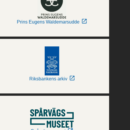
Prins Eugens Waldemarsudde
Riksbankens arkiv