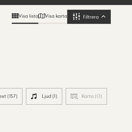
Visa karta
Visa lista
Filtrera
Filtrera
ext
(
157
)
Ljud
(
1
)
Karta
(
0
)