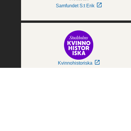
Samfundet S:t Erik
Kvinnohistoriska
Världskulturmuseerna