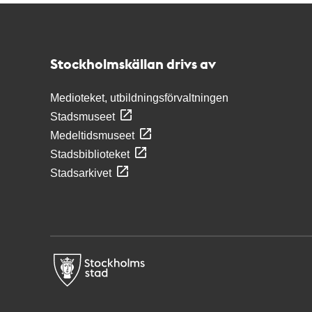
Kontakt
Stockholmskällan
Stockholmskällan drivs av
Medioteket, utbildningsförvaltningen
Stadsmuseet
Medeltidsmuseet
Stadsbiblioteket
Stadsarkivet