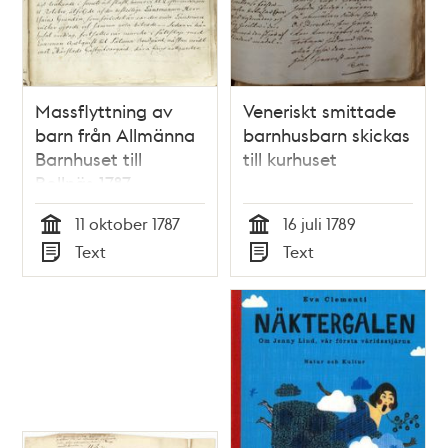
Massflyttning av
Veneriskt smittade
barn från Allmänna
barnhusbarn skickas
Barnhuset till
till kurhuset
Bollnäs 1787
11 oktober 1787
16 juli 1789
Tid
Tid
Text
Text
Typ
Typ