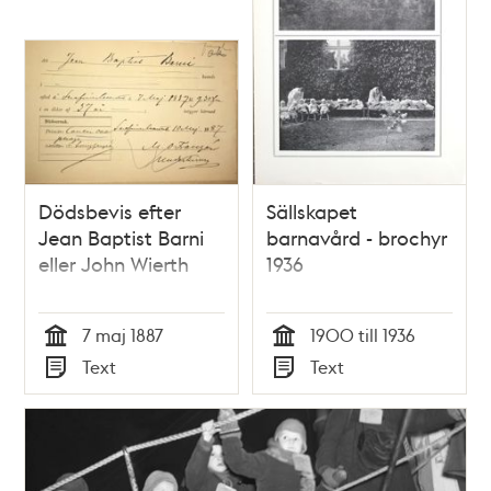
Dödsbevis efter
Sällskapet
Jean Baptist Barni
barnavård - brochyr
eller John Wierth
1936
7 maj 1887
1900 till 1936
Tid
Tid
Text
Text
Typ
Typ