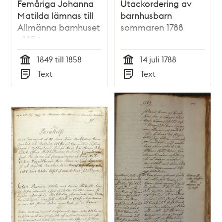
Femåriga Johanna
Utackordering av
Matilda lämnas till
barnhusbarn
Allmänna barnhuset
sommaren 1788
- 1854
1849 till 1858
14 juli 1788
Tid
Tid
Text
Text
Typ
Typ