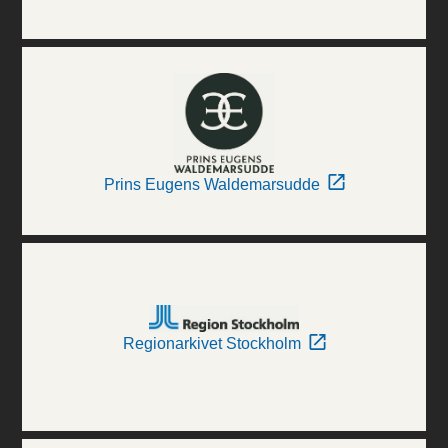
Prins Eugens Waldemarsudde
Regionarkivet Stockholm