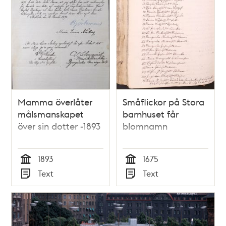
Mamma överlåter
Småflickor på Stora
målsmanskapet
barnhuset får
över sin dotter -1893
blomnamn
1893
1675
Tid
Tid
Text
Text
Typ
Typ