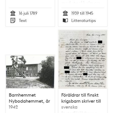
med stockholmare
under andra
16 juli 1789
1939 till 1945
världskriget / Ann
Tid
Tid
Text
Litteraturtips
Nehlin
Typ
Typ
Barnhemmet
Föräldrar till finskt
Nybodahemmet, år
krigsbarn skriver till
1942
svenska
fosterföräldrarna