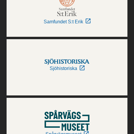
Samfundet S:t Erik
Sjöhistoriska