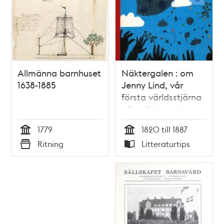
Allmänna barnhuset
Näktergalen : om
1638-1885
Jenny Lind, vår
första världsstjärna
/ Eva Clementi
1779
1820 till 1887
Tid
Tid
Ritning
Litteraturtips
Typ
Typ