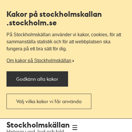
Kakor på stockholmskallan
.stockholm.se
På Stockholmskällan använder vi kakor, cookies, för att
sammanställa statistik och för att webbplatsen ska
fungera på ett bra sätt för dig.
Om kakor på Stockholmskällan
Godkänn alla kakor
Välj vilka kakor vi får använda
Till
Till
Stockholmskällan
navigationen
huvudinnehållet
Historia i ord, ljud och bild