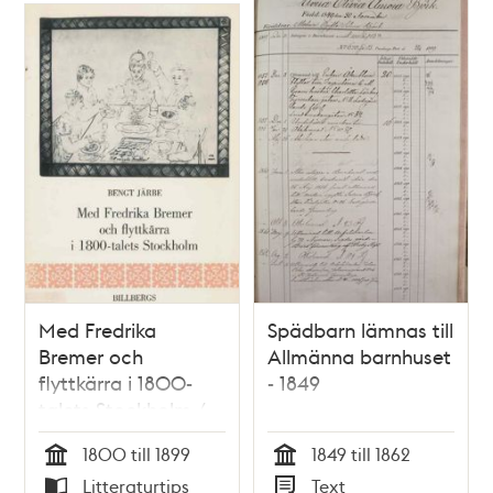
Med Fredrika
Spädbarn lämnas till
Bremer och
Allmänna barnhuset
flyttkärra i 1800-
- 1849
talets Stockholm /
Bengt Järbe
1800 till 1899
1849 till 1862
Tid
Tid
Litteraturtips
Text