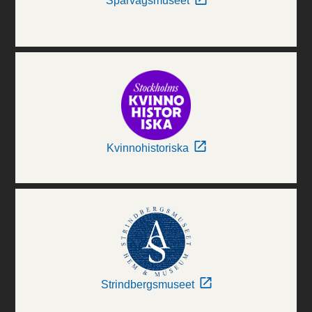
Spårvägsmuseet
Kvinnohistoriska
Strindbergsmuseet