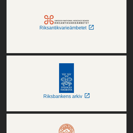
Riksantikvarieämbetet
Riksbankens arkiv