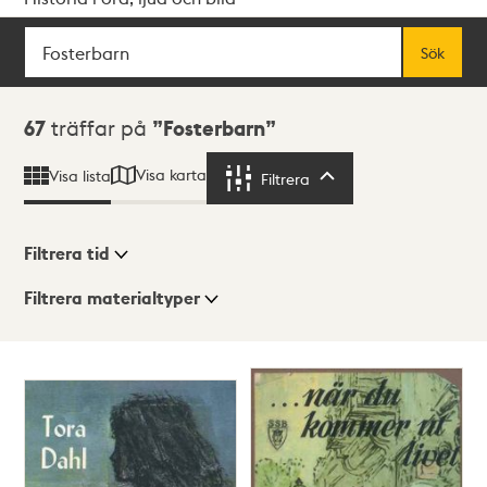
Sök
Fritextsök
Sök
Sökresultat
67
träffar på
Fosterbarn
Visa karta
Visa lista
Filtrera
Filtrera
Filtrera tid
Filtrera materialtyper
Visningsläge
Totalt
67
träffar
Lista
Karta