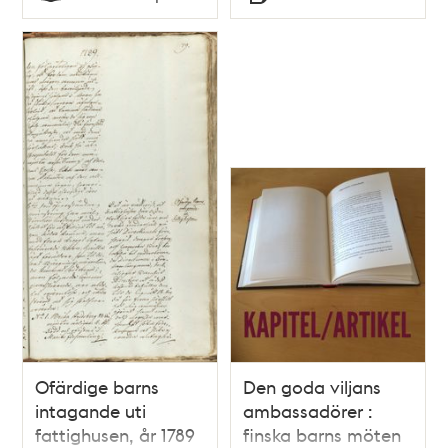
Typ
Typ
Ofärdige barns
Den goda viljans
intagande uti
ambassadörer :
fattighusen, år 1789
finska barns möten