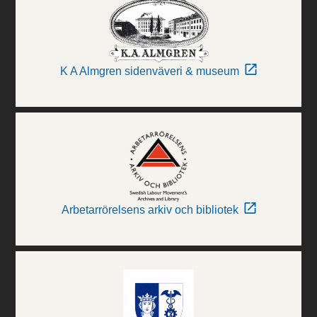
K A Almgren sidenväveri & museum
Arbetarrörelsens arkiv och bibliotek