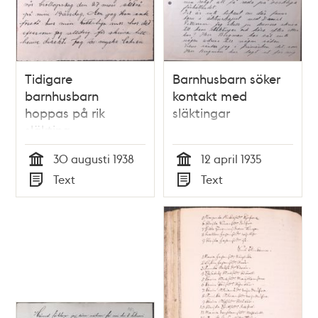
Tidigare
Barnhusbarn söker
barnhusbarn
kontakt med
hoppas på rik
släktingar
släkting
30 augusti 1938
12 april 1935
Tid
Tid
Text
Text
Typ
Typ