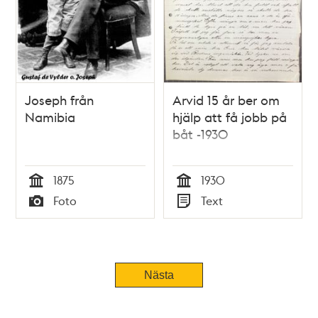
Joseph från
Arvid 15 år ber om
Namibia
hjälp att få jobb på
båt -1930
1875
1930
Tid
Tid
Foto
Text
Typ
Typ
Tidigare
Nästa