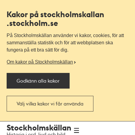
Kakor på stockholmskallan
.stockholm.se
På Stockholmskällan använder vi kakor, cookies, för att
sammanställa statistik och för att webbplatsen ska
fungera på ett bra sätt för dig.
Om kakor på Stockholmskällan
Godkänn alla kakor
Välj vilka kakor vi får använda
Till
Till
Stockholmskällan
navigationen
huvudinnehållet
Historia i ord, ljud och bild