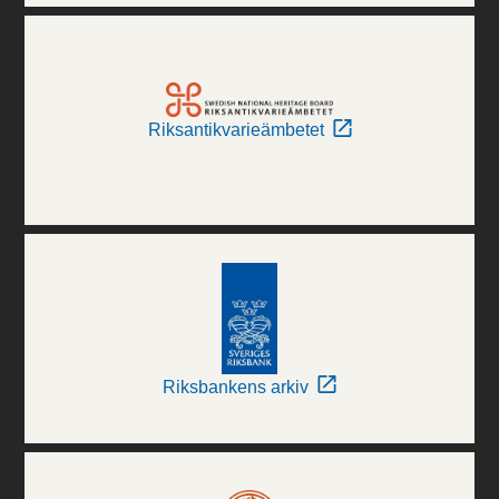
Riksantikvarieämbetet
Riksbankens arkiv