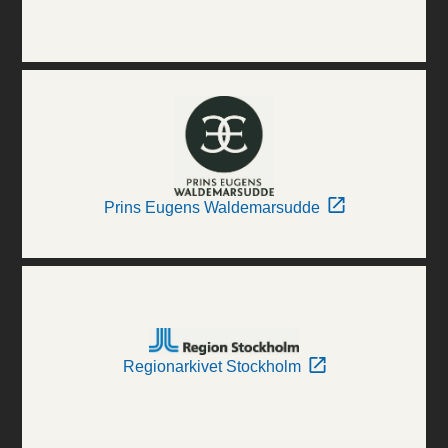
Prins Eugens Waldemarsudde
Regionarkivet Stockholm