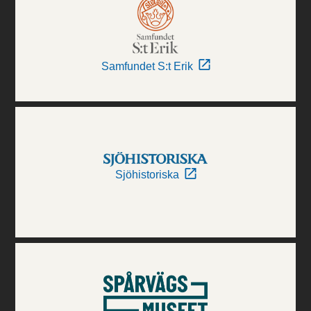
Samfundet S:t Erik
Sjöhistoriska