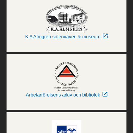
K A Almgren sidenväveri & museum
Arbetarrörelsens arkiv och bibliotek