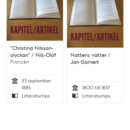
"Christina Nilsson-
olyckan" / Nils-Olof
Nattens vakter /
Franzén
Jan Garnert
23 september
Tid
1885
1800 till 1837
Tid
Litteraturtips
Litteraturtips
Typ
Typ