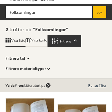
Sök
Fritextsök
Sök
Sökresultat
2
träffar på
Folksamlingar
Visa karta
Visa lista
Filtrera
Filtrera
Filtrera tid
Filtrera materialtyper
Visningsläge
Totalt
Valda filter:
Litteraturtips
Rensa filter
2
träffar
Lista
Karta