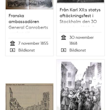
Från Karl XII:s statys
Franska
aftäckningsfest i
ambassadören
Stockholm den 30
General Canroberts
november 1868. 2.
uppfart till
Upsala studentkårs
30 november
audiensen med
fackeltåg samlat
Tid
7 november 1855
1868
konung Oskar I på
kring kungastoden.
Tid
Bildkonst
Bildkonst
Stockholms slott
Tecknadt af K. A.
Typ
Typ
den 7 november
Ekvall. Teckning i Ny
1855.
Illustrerad Tidning,
nr 50 den 12
december 1868