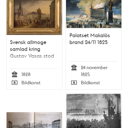
Palatset Makalös
Svensk allmoge
brand 24/11 1825
samlad kring
Gustav Vasas stod
24 november
Tid
1828
1825
Tid
Bildkonst
Bildkonst
Typ
Typ