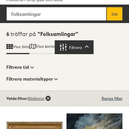
Sök
Fritextsök
Sök
Sökresultat
6
träffar på
Folksamlingar
Visa karta
Visa lista
Filtrera
Filtrera
Filtrera tid
Filtrera materialtyper
Visningsläge
Totalt
Valda filter:
Bildkonst
Rensa filter
6
träffar
Lista
Karta