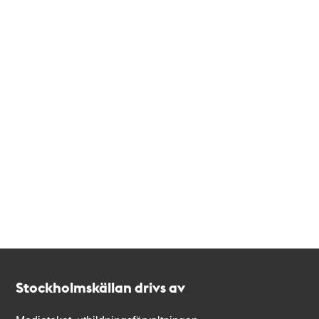
Kontakt
Stockholmskällan
Stockholmskällan drivs av