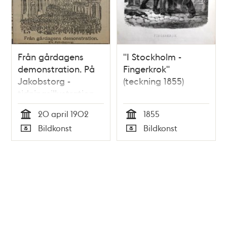
Från gårdagens
"I Stockholm -
demonstration. På
Fingerkrok"
Jakobstorg -
(teckning 1855)
tidningsillustration
1902
20 april 1902
1855
Tid
Tid
Bildkonst
Bildkonst
Typ
Typ