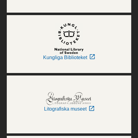
Kungliga Biblioteket
Litografiska museet