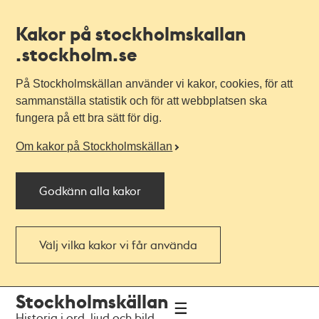
Kakor på stockholmskallan
.stockholm.se
På Stockholmskällan använder vi kakor, cookies, för att
sammanställa statistik och för att webbplatsen ska
fungera på ett bra sätt för dig.
Om kakor på Stockholmskällan
Godkänn alla kakor
Välj vilka kakor vi får använda
Till
Till
Stockholmskällan
navigationen
huvudinnehållet
Historia i ord, ljud och bild