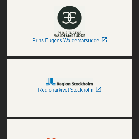
Prins Eugens Waldemarsudde
Regionarkivet Stockholm