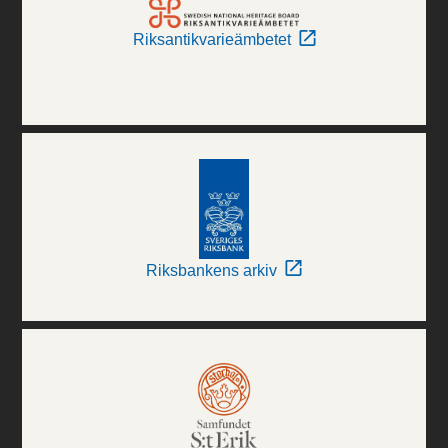
Riksantikvarieämbetet
Riksbankens arkiv