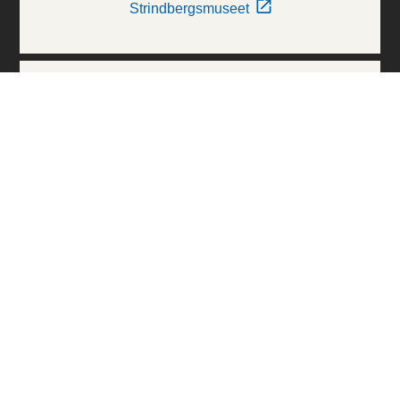
Strindbergsmuseet
Thielska Galleriet
Världskulturmuseerna