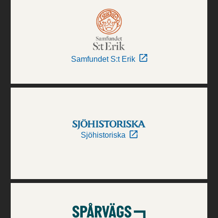
Samfundet S:t Erik
Sjöhistoriska