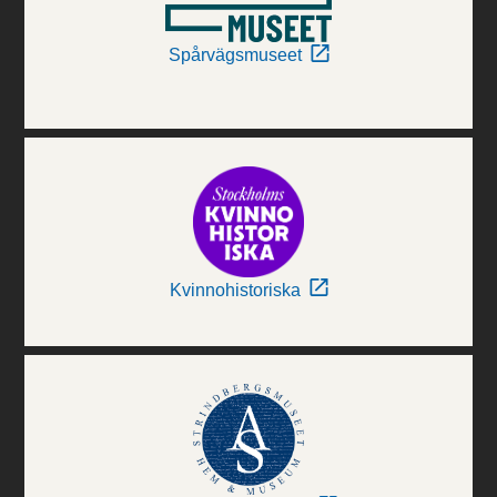
Spårvägsmuseet
Kvinnohistoriska