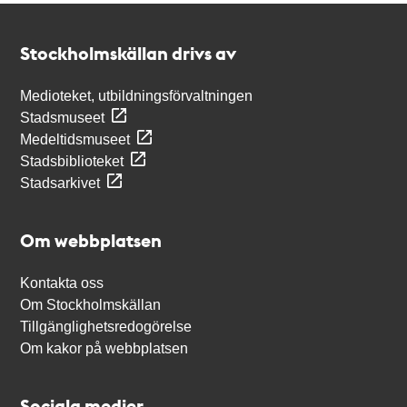
Kontakt
Stockholmskällan
Stockholmskällan drivs av
Medioteket, utbildningsförvaltningen
Stadsmuseet
Medeltidsmuseet
Stadsbiblioteket
Stadsarkivet
Om webbplatsen
Kontakta oss
Om Stockholmskällan
Tillgänglighetsredogörelse
Om kakor på webbplatsen
Sociala medier