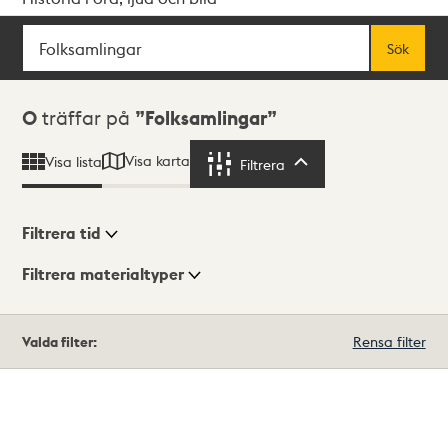
Sök
Fritextsök
Sök
Sökresultat
0
träffar på
Folksamlingar
Visa karta
Visa lista
Filtrera
Filtrera
Filtrera tid
Filtrera materialtyper
Visningsläge
Totalt
Valda filter:
Rensa filter
0
träffar
Lista
Karta