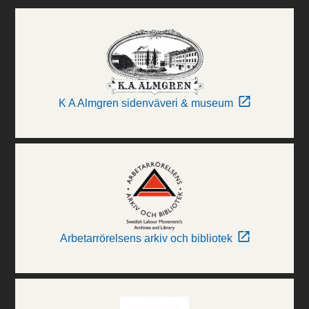
K A Almgren sidenväveri & museum
Arbetarrörelsens arkiv och bibliotek