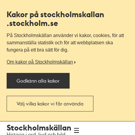
Kakor på stockholmskallan
.stockholm.se
På Stockholmskällan använder vi kakor, cookies, för att
sammanställa statistik och för att webbplatsen ska
fungera på ett bra sätt för dig.
Om kakor på Stockholmskällan
Godkänn alla kakor
Välj vilka kakor vi får använda
Till
Till
Stockholmskällan
navigationen
huvudinnehållet
Historia i ord, ljud och bild