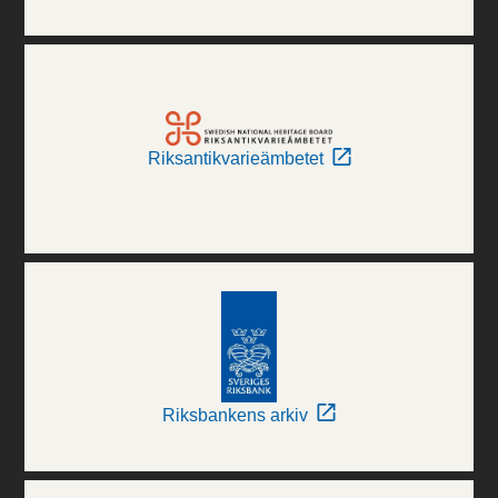
Riksantikvarieämbetet
Riksbankens arkiv