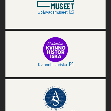
Spårvägsmuseet
Kvinnohistoriska