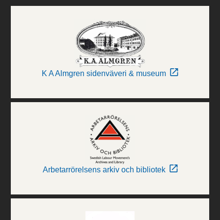
K A Almgren sidenväveri & museum
Arbetarrörelsens arkiv och bibliotek