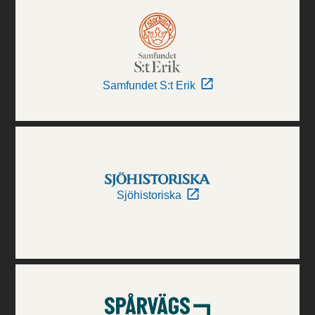
Samfundet S:t Erik
Sjöhistoriska