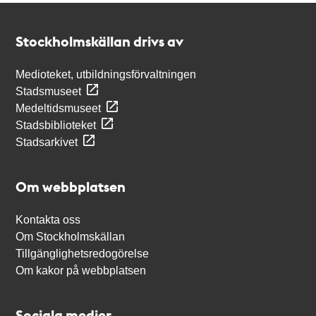
Kontakt
Stockholmskällan
Stockholmskällan drivs av
Medioteket, utbildningsförvaltningen
Stadsmuseet
Medeltidsmuseet
Stadsbiblioteket
Stadsarkivet
Om webbplatsen
Kontakta oss
Om Stockholmskällan
Tillgänglighetsredogörelse
Om kakor på webbplatsen
Sociala medier