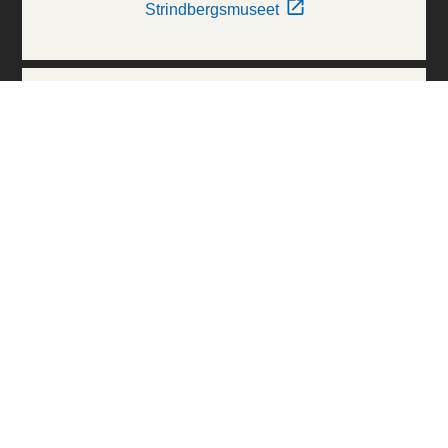
Strindbergsmuseet
Thielska Galleriet
Världskulturmuseerna