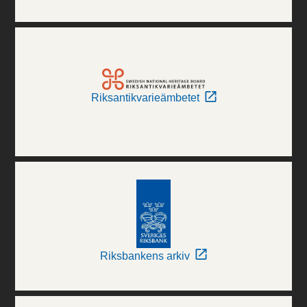
Riksantikvarieämbetet
Riksbankens arkiv