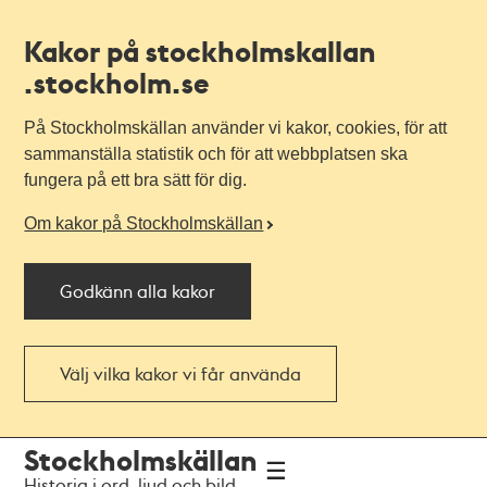
Kakor på stockholmskallan
.stockholm.se
På Stockholmskällan använder vi kakor, cookies, för att
sammanställa statistik och för att webbplatsen ska
fungera på ett bra sätt för dig.
Om kakor på Stockholmskällan
Godkänn alla kakor
Välj vilka kakor vi får använda
Till
Till
Stockholmskällan
navigationen
huvudinnehållet
Historia i ord, ljud och bild