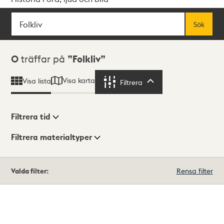
Sök
Fritextsök
Sök
Sökresultat
0
träffar på
Folkliv
Visa karta
Visa lista
Filtrera
Filtrera
Filtrera tid
Filtrera materialtyper
Visningsläge
Totalt
Valda filter:
Rensa filter
0
träffar
Lista
Karta