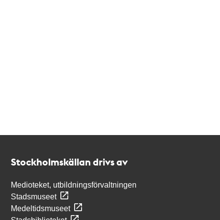
Kontakt
Stockholmskällan
Stockholmskällan drivs av
Medioteket, utbildningsförvaltningen
Stadsmuseet
Medeltidsmuseet