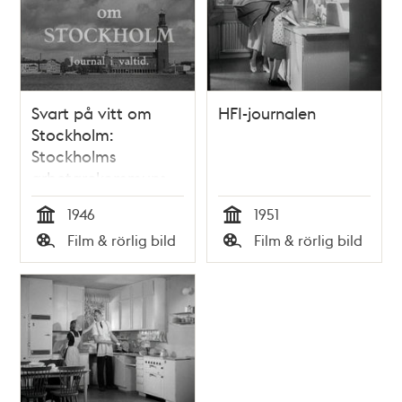
Svart på vitt om
HFI-journalen
Stockholm:
Stockholms
arbetarekommuns
valfilm
1946
1951
Tid
Tid
Film & rörlig bild
Film & rörlig bild
Typ
Typ