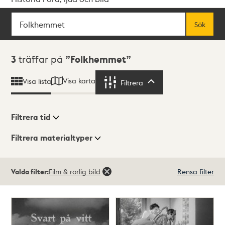
Sök
Fritextsök
Sök
Sökresultat
3
träffar på
Folkhemmet
Visa karta
Visa lista
Filtrera
Filtrera
Filtrera tid
Filtrera materialtyper
Visningsläge
Totalt
Valda filter:
Film & rörlig bild
Rensa filter
3
träffar
Lista
Karta