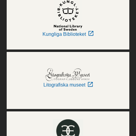
Kungliga Biblioteket
Litografiska museet