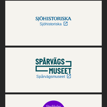
Sjöhistoriska
Spårvägsmuseet