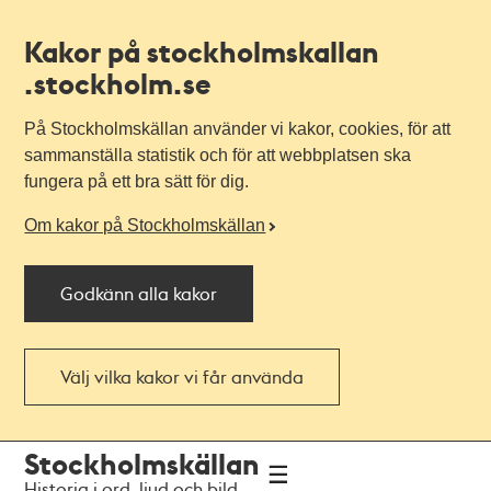
Kakor på stockholmskallan
.stockholm.se
På Stockholmskällan använder vi kakor, cookies, för att
sammanställa statistik och för att webbplatsen ska
fungera på ett bra sätt för dig.
Om kakor på Stockholmskällan
Godkänn alla kakor
Välj vilka kakor vi får använda
Till
Till
Stockholmskällan
navigationen
huvudinnehållet
Historia i ord, ljud och bild