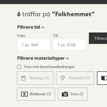
6
Folkhemmet
träffar på
Sökresultat
Filtrera tid
Från
Till
Visningsläge
Filtrer
Filtrera materialtyper
Lista
Karta
Visa inte lärarhandledningar
Ritning
(
0
)
Föremål
(
0
)
Bildkonst
(
1
)
Foto
(
1
)