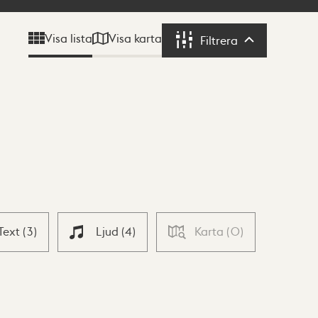
Visa karta
Visa lista
Filtrera
Filtrera
Text
(
3
)
Ljud
(
4
)
Karta
(
0
)