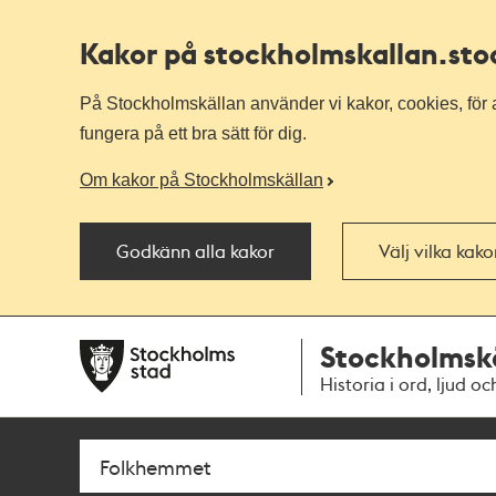
Kakor på stockholmskallan
.st
På Stockholmskällan använder vi kakor, cookies, för a
fungera på ett bra sätt för dig.
Om kakor på Stockholmskällan
Godkänn alla kakor
Välj vilka kak
Till
Till
Stockholmsk
navigationen
huvudinnehållet
Historia i ord, ljud oc
Sök
Fritextsök