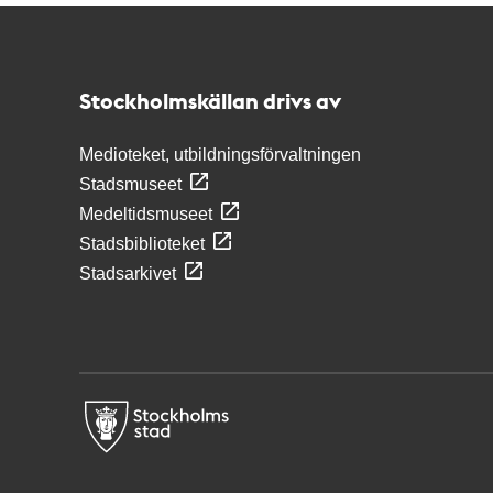
Kontakt
Stockholmskällan
Stockholmskällan drivs av
Medioteket, utbildningsförvaltningen
Stadsmuseet
Medeltidsmuseet
Stadsbiblioteket
Stadsarkivet