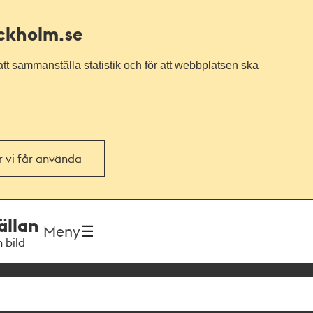
ockholm.se
tt sammanställa statistik och för att webbplatsen ska
or vi får använda
ällan
Meny
h bild