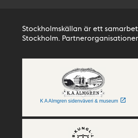
Stockholmskällan är ett samarbete
Stockholm. Partnerorganisationer 
K A Almgren sidenväveri & museum