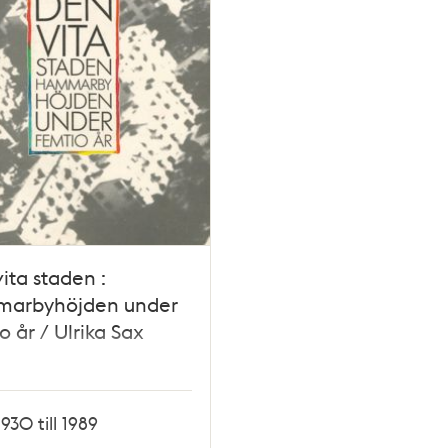
ita staden :
arbyhöjden under
o år / Ulrika Sax
1930 till 1989