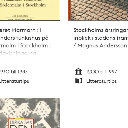
eret Marmorn : i
Stockholms årsringar
nders funkishus på
inblick i stadens fra
malm i Stockholm :
/ Magnus Andersson
dovisningarna
tar om åren 1930-
i HSB:s
1930 till 1987
1200 till 1997
dsrättsförening
Tid
Litteraturtips
Litteraturtips
Typ