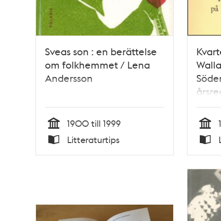
Sveas son : en berättelse
Kvart
om folkhemmet / Lena
Walla
Andersson
Söder
årsre
berät
1987 
1900 till 1999
bosta
Tid
Tid
Litteraturtips
Typ
Typ