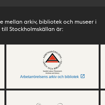
 mellan arkiv, bibliotek och museer i
till Stockholmskällan är:
Arbetarrörelsens arkiv och bibliotek