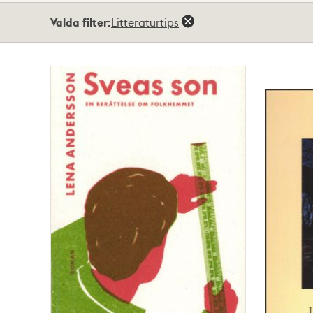
Totalt
Valda filter:
Litteraturtips
6
träffar