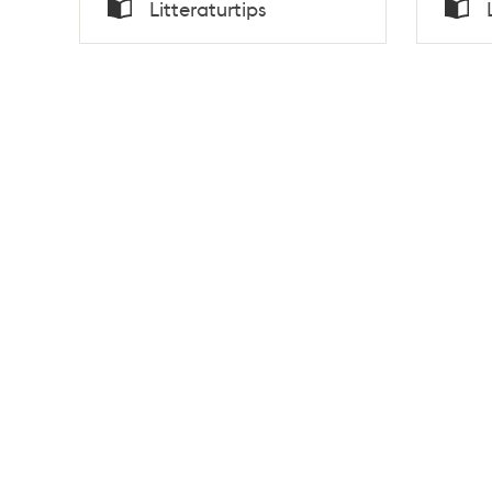
Tid
Tid
Litteraturtips
Typ
Typ