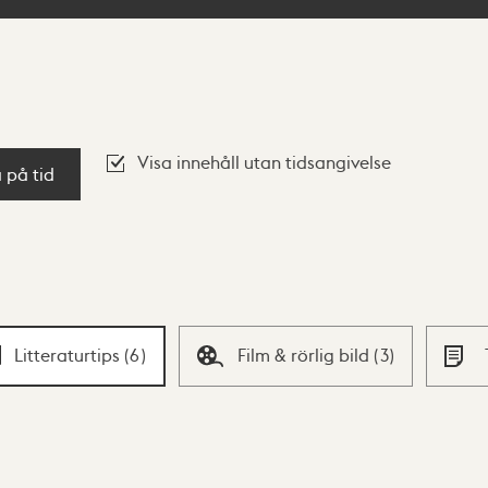
Visa innehåll utan tidsangivelse
a på tid
Litteraturtips
(
6
)
Film & rörlig bild
(
3
)