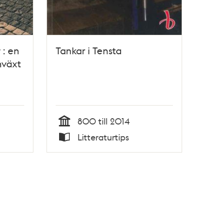
 : en
Tankar i Tensta
mväxt
800 till 2014
Tid
Litteraturtips
Typ