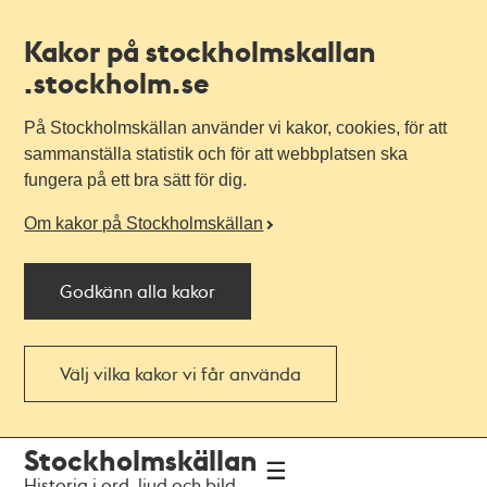
Kakor på stockholmskallan
.stockholm.se
På Stockholmskällan använder vi kakor, cookies, för att
sammanställa statistik och för att webbplatsen ska
fungera på ett bra sätt för dig.
Om kakor på Stockholmskällan
Godkänn alla kakor
Välj vilka kakor vi får använda
Till
Till
Stockholmskällan
navigationen
huvudinnehållet
Historia i ord, ljud och bild