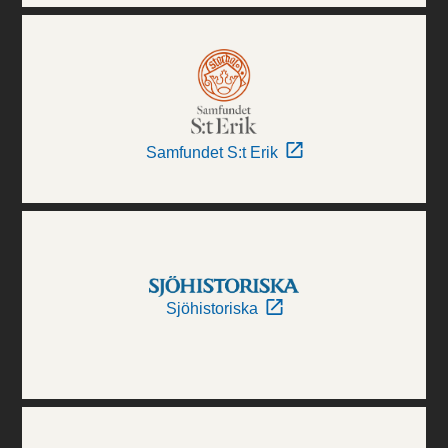
Samfundet S:t Erik
Sjöhistoriska