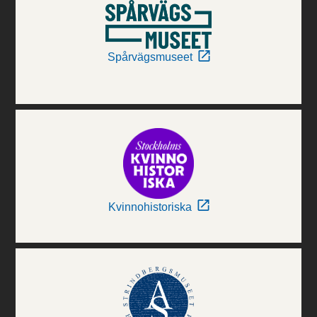
Spårvägsmuseet
Kvinnohistoriska