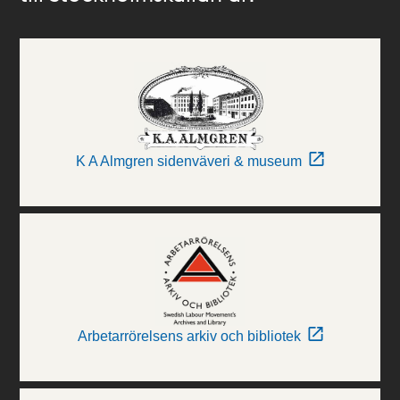
K A Almgren sidenväveri & museum
Arbetarrörelsens arkiv och bibliotek