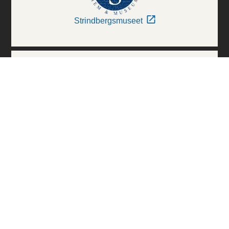
Strindbergsmuseet
Thielska Galleriet
Världskulturmuseerna