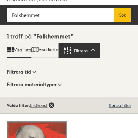
Sök
Fritextsök
Sök
Sökresultat
1
träff på
Folkhemmet
Visa karta
Visa lista
Filtrera
Filtrera
Filtrera tid
Filtrera materialtyper
Visningsläge
Totalt
Valda filter:
Bildkonst
Rensa filter
1
träffar
Lista
Karta