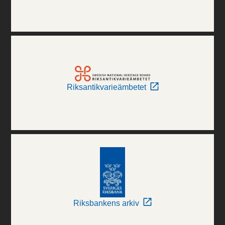
Riksantikvarieämbetet
Riksbankens arkiv