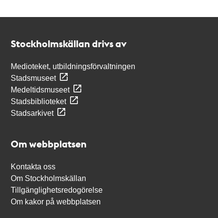
Kontakt
Stockholmskällan
Stockholmskällan drivs av
Medioteket, utbildningsförvaltningen
Stadsmuseet
Medeltidsmuseet
Stadsbiblioteket
Stadsarkivet
Om webbplatsen
Kontakta oss
Om Stockholmskällan
Tillgänglighetsredogörelse
Om kakor på webbplatsen