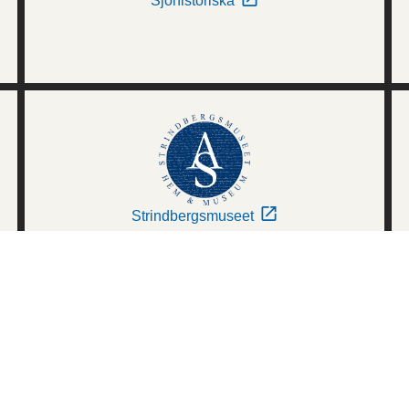
Sjöhistoriska
Strindbergsmuseet