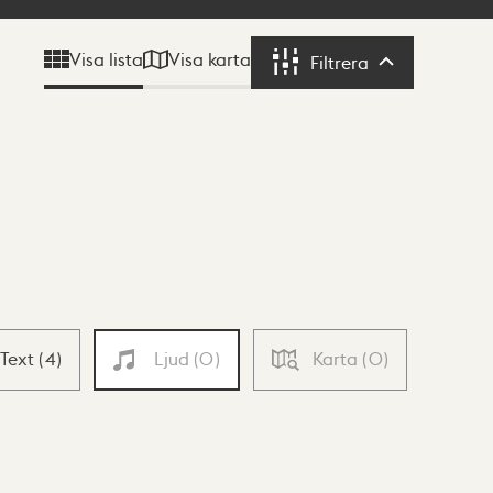
Visa karta
Visa lista
Filtrera
Filtrera
Text
(
4
)
Ljud
(
0
)
Karta
(
0
)