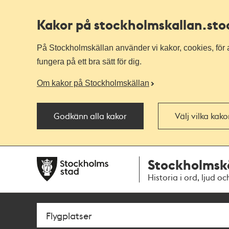
Kakor på stockholmskallan
.st
På Stockholmskällan använder vi kakor, cookies, för a
fungera på ett bra sätt för dig.
Om kakor på Stockholmskällan
Godkänn alla kakor
Välj vilka kak
Till
Till
Stockholmsk
navigationen
huvudinnehållet
Historia i ord, ljud oc
Sök
Fritextsök