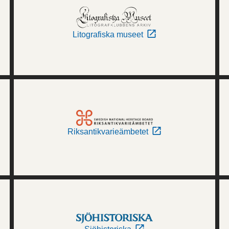
Litografiska museet
Riksantikvarieämbetet