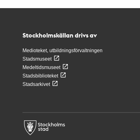
Kontakt
Stockholmskällan
Stockholmskällan drivs av
Medioteket, utbildningsförvaltningen
Stadsmuseet
Medeltidsmuseet
Stadsbiblioteket
Stadsarkivet