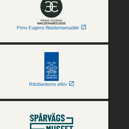
Prins Eugens Waldemarsudde
Riksbankens arkiv