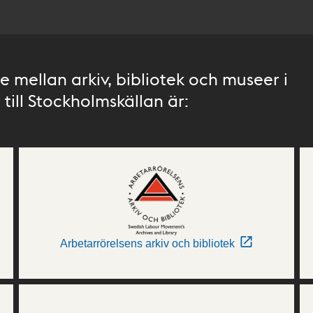
 mellan arkiv, bibliotek och museer i
till Stockholmskällan är:
Arbetarrörelsens arkiv och bibliotek