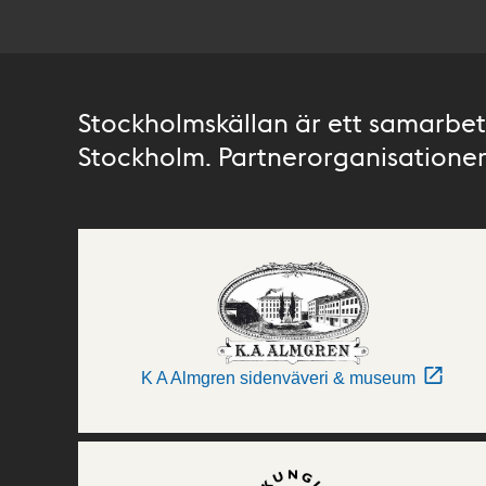
Stockholmskällan är ett samarbete
Stockholm. Partnerorganisationer 
K A Almgren sidenväveri & museum