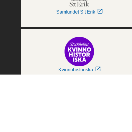
Samfundet S:t Erik
Kvinnohistoriska
Världskulturmuseerna