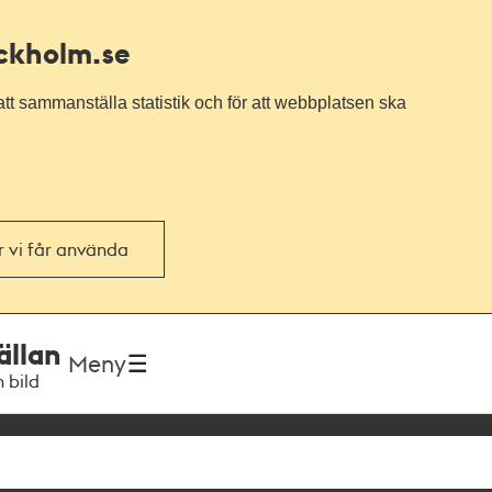
ockholm.se
tt sammanställa statistik och för att webbplatsen ska
or vi får använda
ällan
Meny
h bild