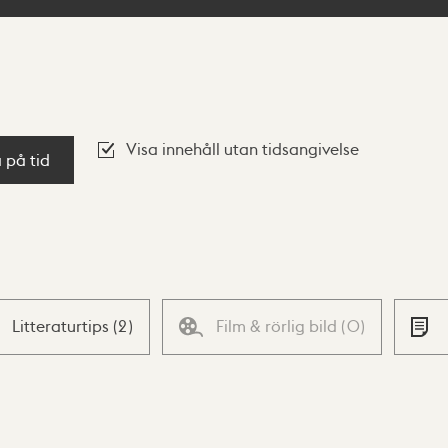
Visa innehåll utan tidsangivelse
a på tid
Litteraturtips
(
2
)
Film & rörlig bild
(
0
)