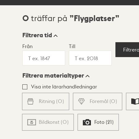
0
Flygplatser
träffar på
Sökresultat
Filtrera tid
Från
Till
Visningsläge
Filtrer
Filtrera materialtyper
Lista
Karta
Visa inte lärarhandledningar
Ritning
(
0
)
Föremål
(
0
)
Bildkonst
(
0
)
Foto
(
21
)