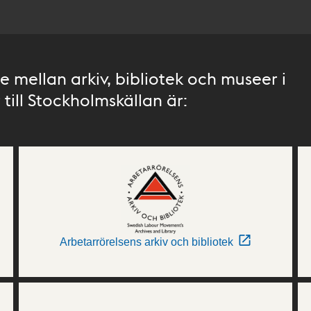
 mellan arkiv, bibliotek och museer i
till Stockholmskällan är:
Arbetarrörelsens arkiv och bibliotek