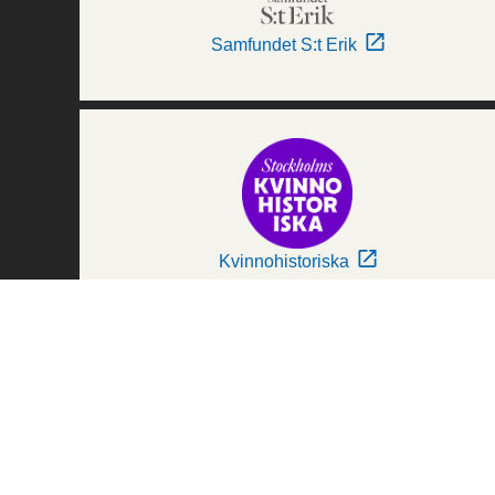
Samfundet S:t Erik
Kvinnohistoriska
Världskulturmuseerna