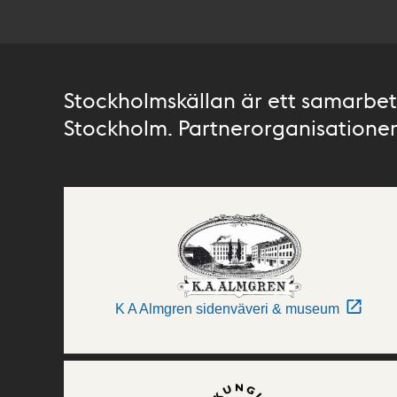
Stockholmskällan är ett samarbete
Stockholm. Partnerorganisationer 
K A Almgren sidenväveri & museum