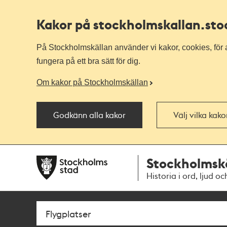
Kakor på stockholmskallan
.st
På Stockholmskällan använder vi kakor, cookies, för a
fungera på ett bra sätt för dig.
Om kakor på Stockholmskällan
Godkänn alla kakor
Välj vilka kak
Till
Till
Stockholmsk
navigationen
huvudinnehållet
Historia i ord, ljud oc
Sök
Fritextsök