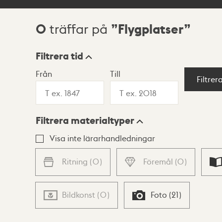
0
Flygplatser
träffar på
Sökresultat
Filtrera tid
Från
Till
Visningsläge
Filtrer
Filtrera materialtyper
Lista
Karta
Visa inte lärarhandledningar
Ritning
(
0
)
Föremål
(
0
)
Bildkonst
(
0
)
Foto
(
21
)