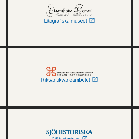
Litografiska museet
Riksantikvarieämbetet