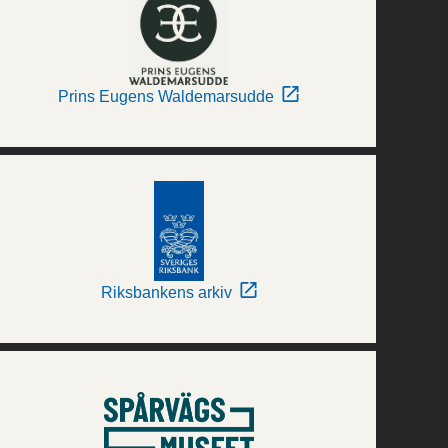
Prins Eugens Waldemarsudde
Riksbankens arkiv