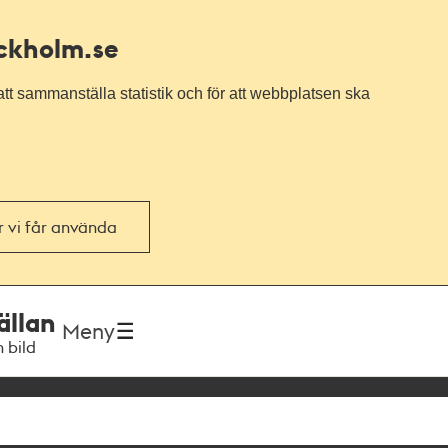
ockholm.se
tt sammanställa statistik och för att webbplatsen ska
or vi får använda
ällan
Meny
h bild