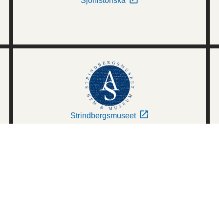
Sjöhistoriska
Strindbergsmuseet