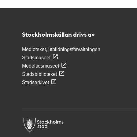
Kontakt
Stockholmskällan
Stockholmskällan drivs av
Medioteket, utbildningsförvaltningen
Stadsmuseet
Medeltidsmuseet
Stadsbiblioteket
Stadsarkivet