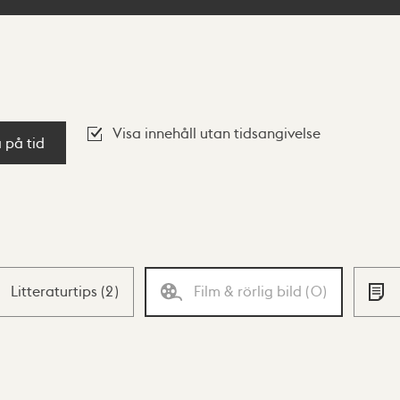
Visa innehåll utan tidsangivelse
a på tid
Litteraturtips
(
2
)
Film & rörlig bild
(
0
)