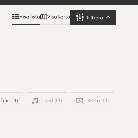
Visa karta
Visa lista
Filtrera
Filtrera
Text
(
4
)
Ljud
(
0
)
Karta
(
0
)