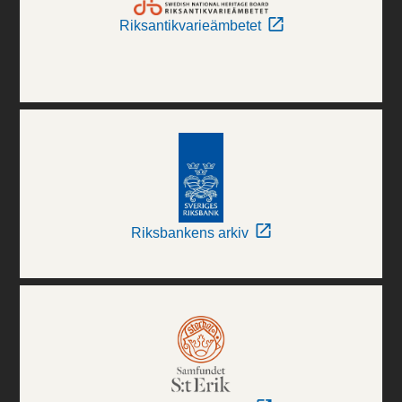
Riksantikvarieämbetet
Riksbankens arkiv