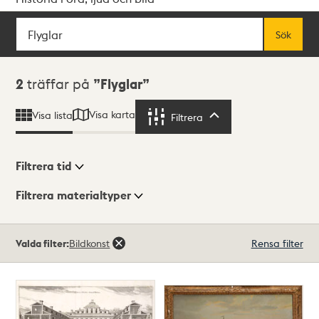
Sök
Fritextsök
Sök
Sökresultat
2
träffar på
Flyglar
Visa karta
Visa lista
Filtrera
Filtrera
Filtrera tid
Filtrera materialtyper
Visningsläge
Totalt
Valda filter:
Bildkonst
Rensa filter
2
träffar
Lista
Karta