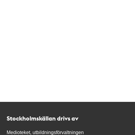
Kontakt
Stockholmskällan
Stockholmskällan drivs av
Medioteket, utbildningsförvaltningen