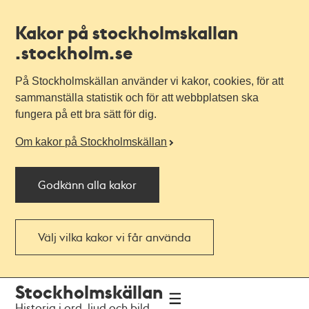
Kakor på stockholmskallan
.stockholm.se
På Stockholmskällan använder vi kakor, cookies, för att
sammanställa statistik och för att webbplatsen ska
fungera på ett bra sätt för dig.
Om kakor på Stockholmskällan
Godkänn alla kakor
Välj vilka kakor vi får använda
Till
Till
Stockholmskällan
navigationen
huvudinnehållet
Historia i ord, ljud och bild