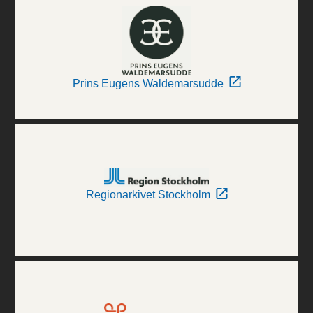
Prins Eugens Waldemarsudde
Regionarkivet Stockholm