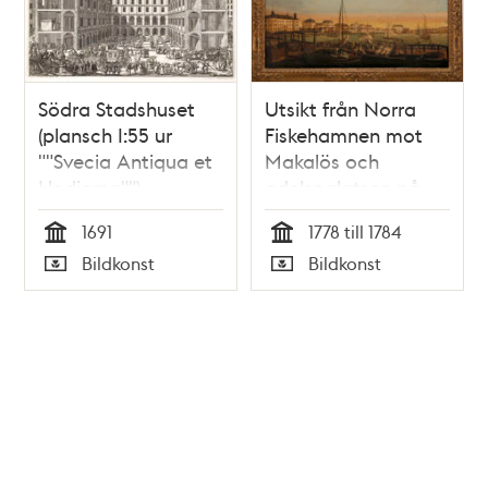
Södra Stadshuset
Utsikt från Norra
(plansch I:55 ur
Fiskehamnen mot
""Svecia Antiqua et
Makalös och
Hodierna"")
adelspalatsen på
Blasieholmen
1691
1778 till 1784
Tid
Tid
Bildkonst
Bildkonst
Typ
Typ