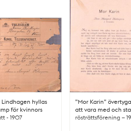
Lindhagen hyllas
”Mor Karin” övertyg
amp för kvinnors
att vara med och sta
ätt - 1907
rösträttsförening – 