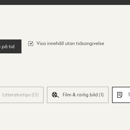
Visa innehåll utan tidsangivelse
a på tid
Litteraturtips
(
0
)
Film & rörlig bild
(
1
)