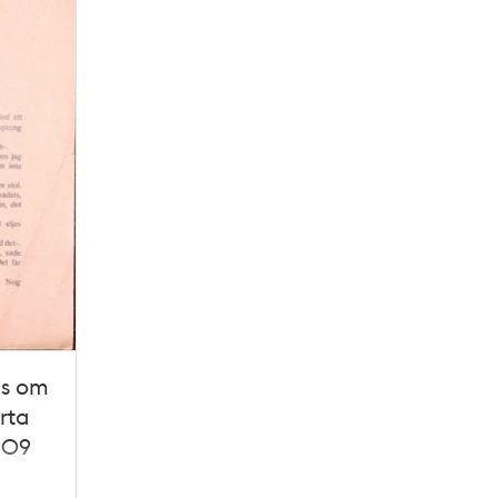
as om
rta
1909