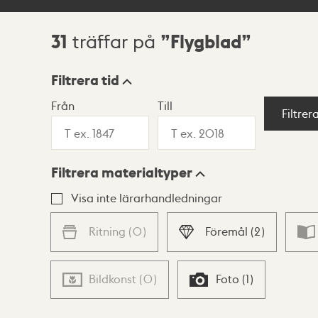
31
Flygblad
träffar på
Sökresultat
Filtrera tid
Från
Till
Visningsläge
Filtrer
Filtrera materialtyper
Lista
Karta
Visa inte lärarhandledningar
Ritning
(
0
)
Föremål
(
2
)
Bildkonst
(
0
)
Foto
(
1
)