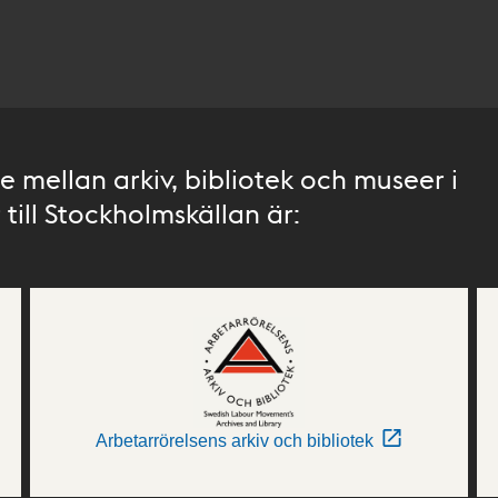
 mellan arkiv, bibliotek och museer i
till Stockholmskällan är:
Arbetarrörelsens arkiv och bibliotek