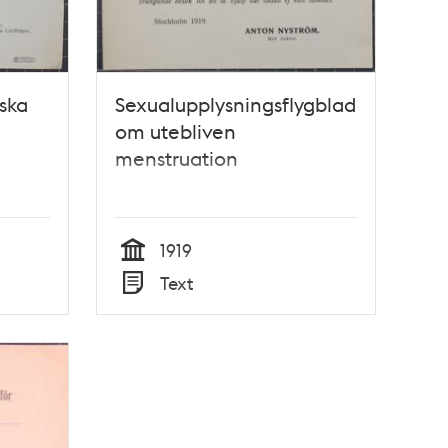
ska
Sexualupplysningsflygblad
om utebliven
menstruation
1919
Tid
Text
Typ