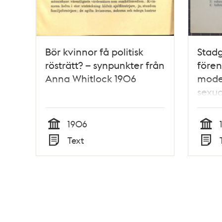
Bör kvinnor få politisk
Stadg
rösträtt? – synpunkter från
fören
Anna Whitlock 1906
mode
sexu
1906
Tid
Tid
Text
Typ
Typ