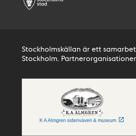
Stockholmskällan är ett samarbete
Stockholm. Partnerorganisationer 
K A Almgren sidenväveri & museum