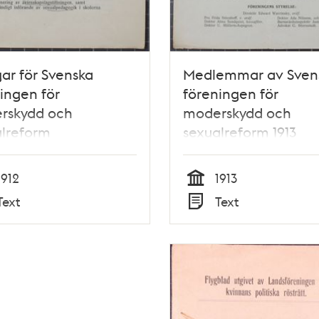
ar för Svenska
Medlemmar av Sven
ingen för
föreningen för
rskydd och
moderskydd och
alreform
sexualreform 1913
1912
1913
Tid
Text
Text
Typ