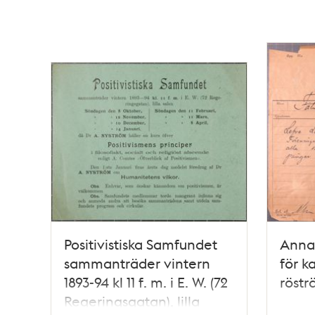
Positivistiska Samfundet
Anna 
sammanträder vintern
för k
1893-94 kl 11 f. m. i E. W. (72
röstr
Regeringsgatan), lilla