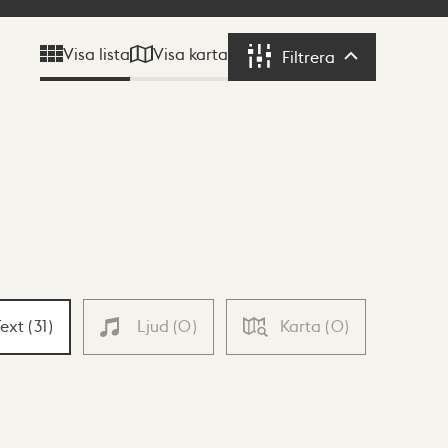
Visa karta
Visa lista
Filtrera
Filtrera
Text
(
31
)
Ljud
(
0
)
Karta
(
0
)