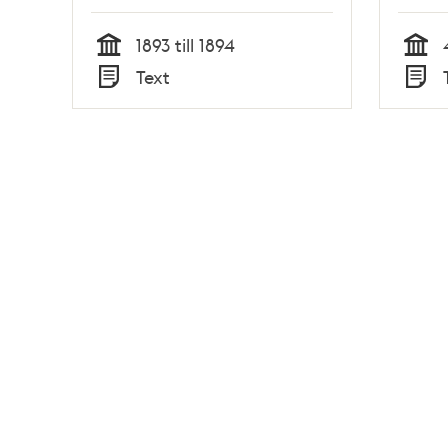
salen
1893 till 1894
Tid
Tid
Text
Typ
Typ