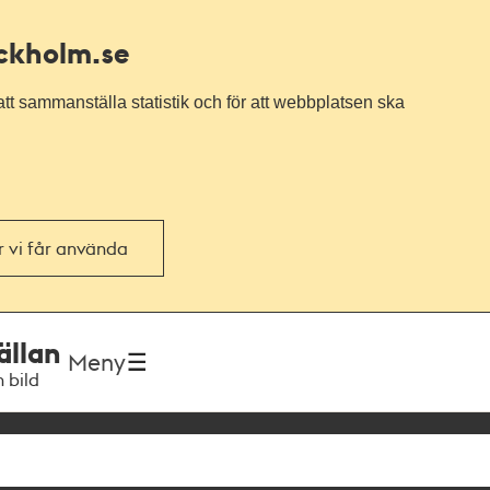
ockholm.se
tt sammanställa statistik och för att webbplatsen ska
or vi får använda
ällan
Meny
h bild