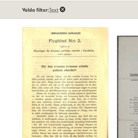
Totalt
Valda filter:
Text
31
träffar