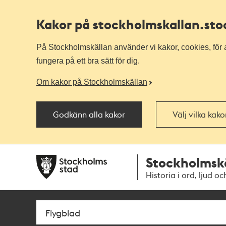
Kakor på stockholmskallan
.st
På Stockholmskällan använder vi kakor, cookies, för a
fungera på ett bra sätt för dig.
Om kakor på Stockholmskällan
Godkänn alla kakor
Välj vilka kak
Till
Till
Stockholmsk
navigationen
huvudinnehållet
Historia i ord, ljud oc
Sök
Fritextsök