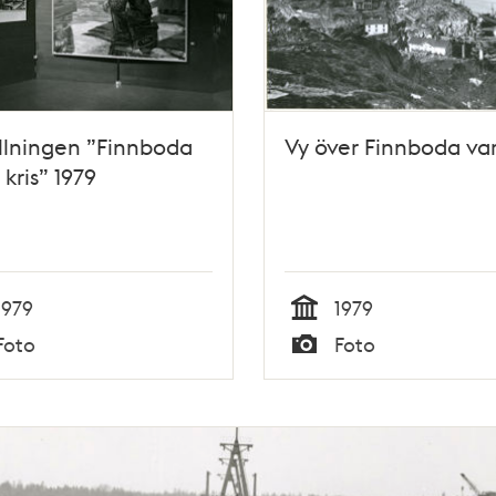
llningen ”Finnboda
Vy över Finnboda va
 kris” 1979
1979
1979
Tid
Foto
Foto
Typ