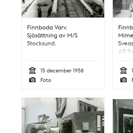
Finnboda Varv.
Finnb
Sjösättning av M/S
Mimer
Stocksund.
Sveas
AB S
lastm
fjärd
15 december 1958
farty
Tid
Tid
Foto
Typ
Typ