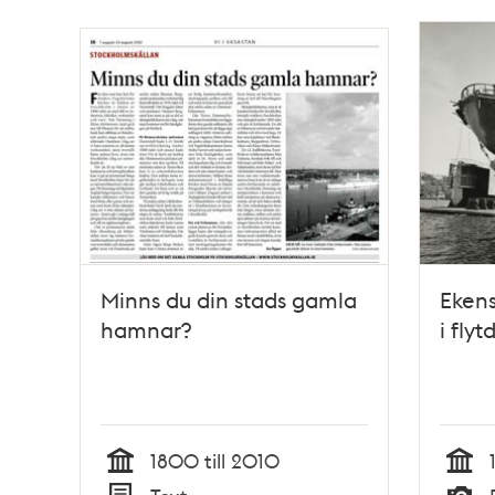
Minns du din stads gamla
Ekens
hamnar?
i fly
1800 till 2010
Tid
Tid