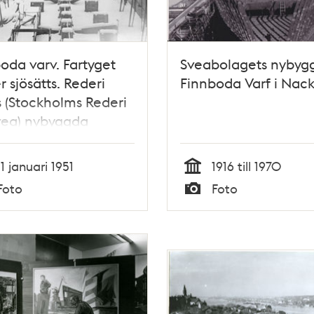
oda varv. Fartyget
Sveabolagets nybygg
 sjösätts. Rederi
Finnboda Varf i Nac
 (Stockholms Rederi
vea) nybyggda
otorfartyg, den
e i serien av liknande
11 januari 1951
1916 till 1970
g
Tid
Foto
Foto
Typ