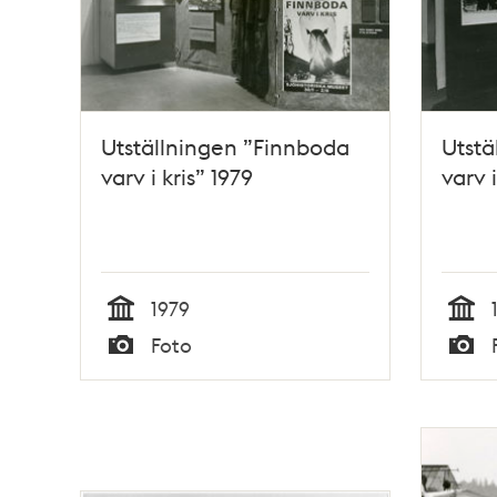
Utställningen ”Finnboda
Utstä
varv i kris” 1979
varv i
1979
Tid
Tid
Foto
Typ
Typ