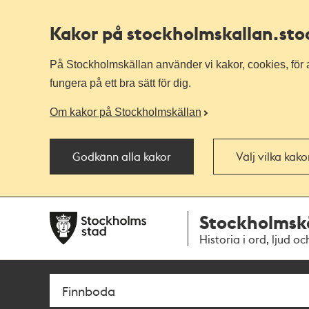
Kakor på stockholmskallan
.st
På Stockholmskällan använder vi kakor, cookies, för a
fungera på ett bra sätt för dig.
Om kakor på Stockholmskällan
Godkänn alla kakor
Välj vilka kak
Till
Till
Stockholmsk
navigationen
huvudinnehållet
Historia i ord, ljud oc
Sök
Fritextsök