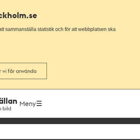
ockholm.se
tt sammanställa statistik och för att webbplatsen ska
or vi får använda
ällan
Meny
h bild