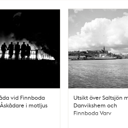
åda vid Finnboda
Utsikt över Saltsjön 
 Åskådare i motljus
Danvikshem och
Finnboda Varv