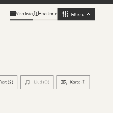
Visa karta
Visa lista
Filtrera
Filtrera
Text
(
2
)
Ljud
(
0
)
Karta
(
1
)