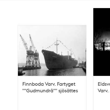
Totalt
31
träffar
Finnboda Varv. Fartyget
Eldsv
""Gudmundrå"" sjösättes
Varv.