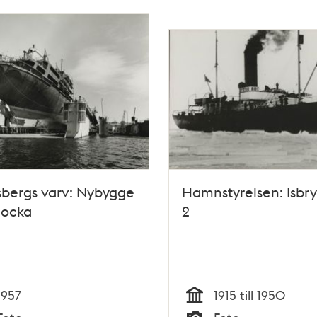
bergs varv: Nybygge
Hamnstyrelsen: Isbr
tdocka
2
1957
1915 till 1950
Tid