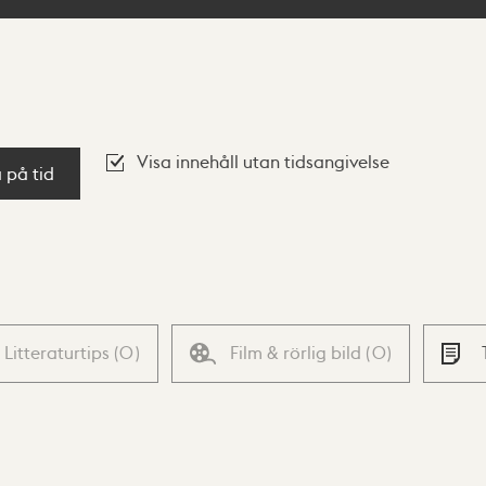
Visa innehåll utan tidsangivelse
a på tid
Litteraturtips
(
0
)
Film & rörlig bild
(
0
)