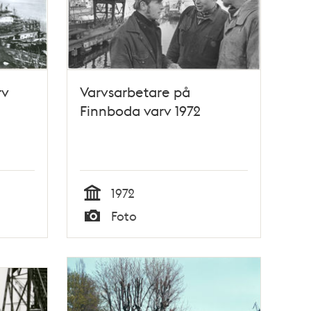
rv
Varvsarbetare på
Finnboda varv 1972
1972
Tid
Foto
Typ