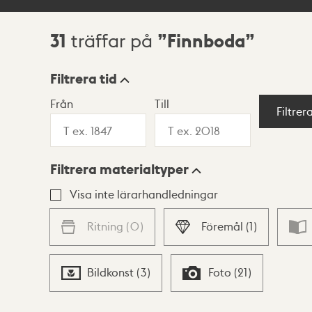
31
Finnboda
träffar på
Sökresultat
Filtrera tid
Från
Till
Visningsläge
Filtrer
Filtrera materialtyper
Lista
Karta
Visa inte lärarhandledningar
Ritning
(
0
)
Föremål
(
1
)
Bildkonst
(
3
)
Foto
(
21
)