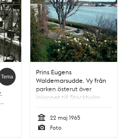
Prins Eugens
Tema
Waldemarsudde. Vy från
parken österut över
.
inloppet till Stockholm.
P…
22 maj 1965
Tid
Foto
Typ