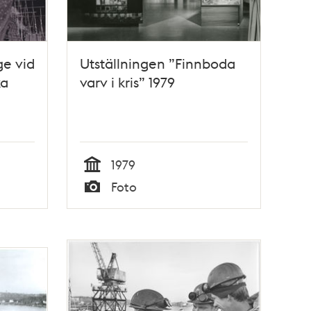
e vid
Utställningen ”Finnboda
ka
varv i kris” 1979
1979
Tid
Foto
Typ