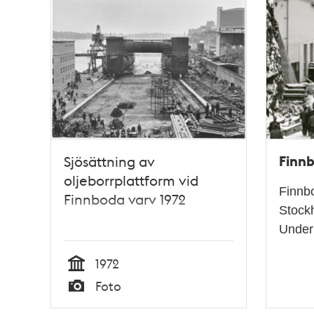
Finn
Sjösättning av
oljeborrplattform vid
Finnbo
Finnboda varv 1972
Stockh
Under 
1972
Tid
Foto
Typ