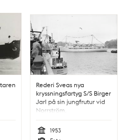
ytaren
Rederi Sveas nya
kryssningsfartyg S/S Birger
Jarl på sin jungfrutur vid
Norrström.
1953
Tid