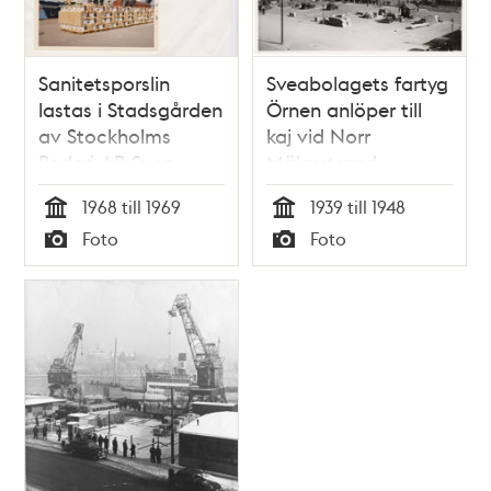
Sanitetsporslin
Sveabolagets fartyg
lastas i Stadsgården
Örnen anlöper till
av Stockholms
kaj vid Norr
Rederi AB Svea
Mälarstrand
1968 till 1969
1939 till 1948
Tid
Tid
Foto
Foto
Typ
Typ