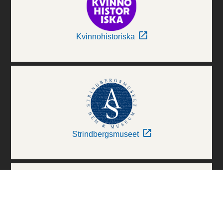
Kvinnohistoriska
Strindbergsmuseet