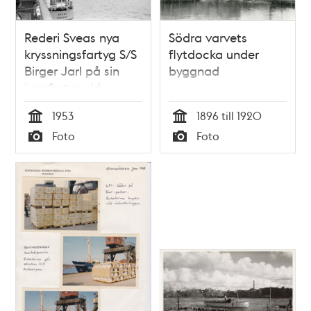
Rederi Sveas nya
Södra varvets
kryssningsfartyg S/S
flytdocka under
Birger Jarl på sin
byggnad
jungfrutur vid
Norrström.
1953
1896 till 1920
Tid
Tid
Foto
Foto
Typ
Typ