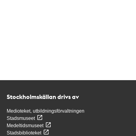
Kontakt
Stockholmskällan
Stockholmskällan drivs av
Medioteket, utbildningsförvaltningen
Stadsmuseet
Medeltidsmuseet
Stadsbiblioteket