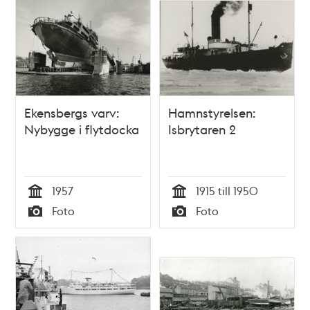
Ekensbergs varv:
Hamnstyrelsen:
Nybygge i flytdocka
Isbrytaren 2
1957
1915 till 1950
Tid
Tid
Foto
Foto
Typ
Typ