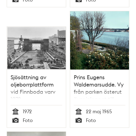
Typ
Typ
Sjösättning av
Prins Eugens
oljeborrplattform
Waldemarsudde. Vy
vid Finnboda varv
från parken österut
1972
över inloppet till
Stockholm.
1972
22 maj 1965
Tid
Tid
Foto
Foto
Typ
Typ