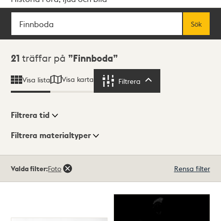
Sök
Fritextsök
Sök
Sökresultat
21
träffar på
Finnboda
Visa karta
Visa lista
Filtrera
Filtrera
Filtrera tid
Filtrera materialtyper
Visningsläge
Totalt
Valda filter:
Foto
Rensa filter
21
träffar
Lista
Karta