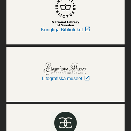
Kungliga Biblioteket
Litografiska museet