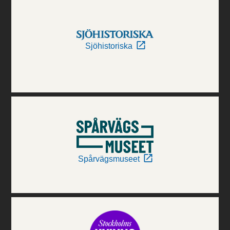
Sjöhistoriska
Spårvägsmuseet