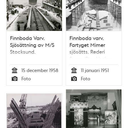
Finnboda Varv.
Finnboda varv.
Sjösättning av M/S
Fartyget Mimer
Stocksund.
sjösätts. Rederi
Sveas (Stockholms
Rederi AB Svea)
15 december 1958
11 januari 1951
nybyggda
Tid
Tid
Foto
Foto
lastmotorfartyg,
Typ
Typ
den fjärde i serien
av liknande fartyg