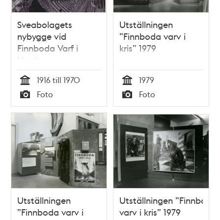
Sveabolagets
Utställningen
nybygge vid
”Finnboda varv i
Finnboda Varf i
kris” 1979
Nacka
1916 till 1970
1979
Tid
Tid
Foto
Foto
Typ
Typ
Utställningen
Utställningen ”Finnboda
”Finnboda varv i
varv i kris” 1979