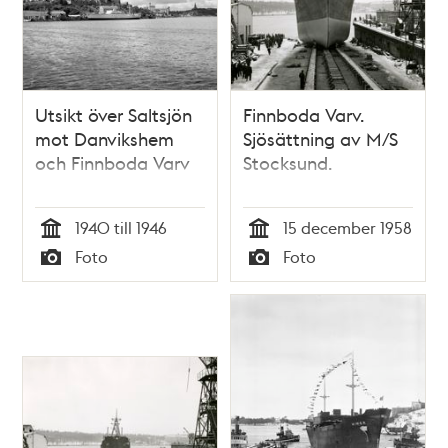
Utsikt över Saltsjön
Finnboda Varv.
mot Danvikshem
Sjösättning av M/S
och Finnboda Varv
Stocksund.
1940 till 1946
15 december 1958
Tid
Tid
Foto
Foto
Typ
Typ