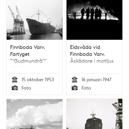
Finnboda Varv.
Eldsvåda vid
Fartyget
Finnboda Varv.
""Gudmundrå""
Åskådare i motljus
sjösättes
15 oktober 1953
16 januari 1947
Tid
Tid
Foto
Foto
Typ
Typ