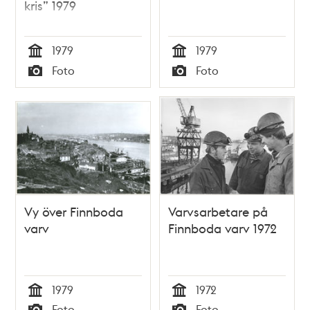
kris” 1979
1979
1979
Tid
Tid
Foto
Foto
Typ
Typ
Vy över Finnboda
Varvsarbetare på
varv
Finnboda varv 1972
1979
1972
Tid
Tid
Foto
Foto