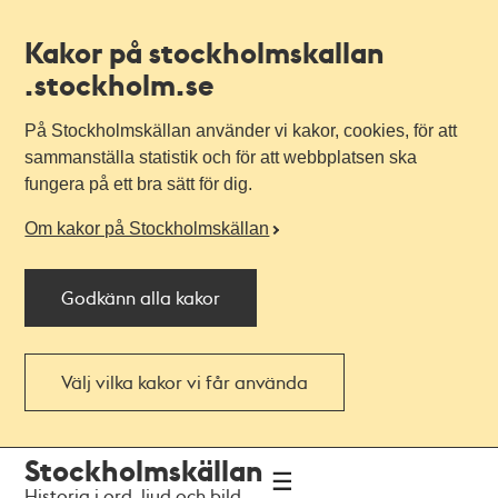
Kakor på stockholmskallan
.stockholm.se
På Stockholmskällan använder vi kakor, cookies, för att
sammanställa statistik och för att webbplatsen ska
fungera på ett bra sätt för dig.
Om kakor på Stockholmskällan
Godkänn alla kakor
Välj vilka kakor vi får använda
Till
Till
Stockholmskällan
navigationen
huvudinnehållet
Historia i ord, ljud och bild