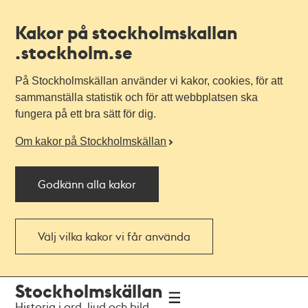
Kakor på stockholmskallan
.stockholm.se
På Stockholmskällan använder vi kakor, cookies, för att
sammanställa statistik och för att webbplatsen ska
fungera på ett bra sätt för dig.
Om kakor på Stockholmskällan
Godkänn alla kakor
Välj vilka kakor vi får använda
Till
Till
Stockholmskällan
navigationen
huvudinnehållet
Historia i ord, ljud och bild