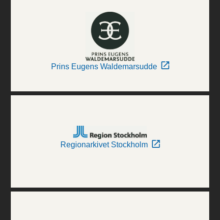
Prins Eugens Waldemarsudde
Regionarkivet Stockholm