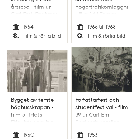
årsresa - film ur
högertrafikomläggninge
Carl-Emil Englunds
- film 14 i Tommy
samling
Engströms samling
1954
1966 till 1968
Tid
Tid
Film & rörlig bild
Film & rörlig bild
Typ
Typ
Bygget av femte
Författarfest och
höghusskrapan -
studentfestival - film
film 3 i Mats
39 ur Carl-Emil
Elfquists samling
Englunds samling
1960
1953