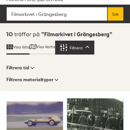
Sök
Fritextsök
Sök
Sökresultat
10
träffar på
Filmarkivet i Grängesberg
Visa karta
Visa lista
Filtrera
Filtrera
Filtrera tid
Filtrera materialtyper
Visningsläge
Totalt
10
träffar
Lista
Karta