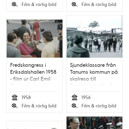
Tid
Tid
Film & rörlig bild
Film & rörlig bild
Typ
Typ
Fredskongress i
Sjundeklassare från
Eriksdalshallen 1958
Tanums kommun på
- film ur Carl Emil
skolresa till
Englunds samling
Stockholm - film 3 ur
Kjell Walter
1958
1956
Sohlbergs samling
Tid
Tid
Film & rörlig bild
Film & rörlig bild
Typ
Typ