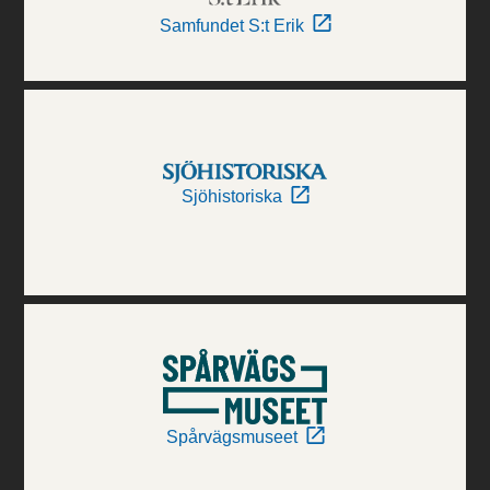
Samfundet S:t Erik
Sjöhistoriska
Spårvägsmuseet