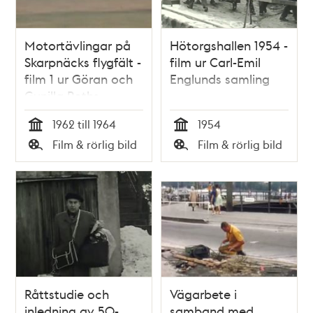
Motortävlingar på
Hötorgshallen 1954 -
Skarpnäcks flygfält -
film ur Carl-Emil
film 1 ur Göran och
Englunds samling
Gunilla Roths
samling
1962 till 1964
1954
Tid
Tid
Film & rörlig bild
Film & rörlig bild
Typ
Typ
Råttstudie och
Vägarbete i
inledning av 50-
samband med