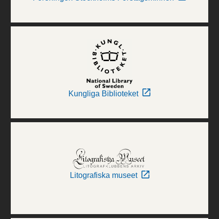
Kungliga Biblioteket
Litografiska museet