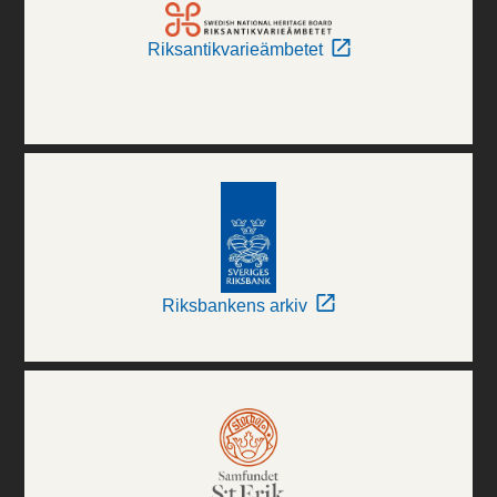
Riksantikvarieämbetet
Riksbankens arkiv