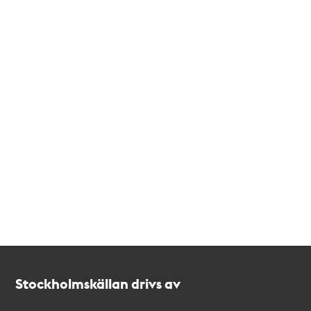
Kontakt
Stockholmskällan
Stockholmskällan drivs av