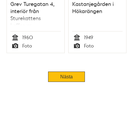
Grev Turegatan 4,
Kastanjegården i
interiör från
Hökarängen
Sturekattens
kafferum
1960
1949
Tid
Tid
Foto
Foto
Typ
Typ
Nästa