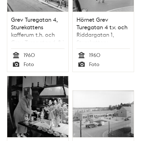
Grev Turegatan 4,
Hörnet Grev
Sturekattens
Turegatan 4 t.v. och
kafferum t.h. och
Riddargatan 1,
Grev Turegatan 6-8 i
Sturekattens
fonden.
kafferum. Kvarteret
1960
1960
Sperlingens Backe
Tid
Tid
Foto
Foto
på vänster sida
Typ
Typ