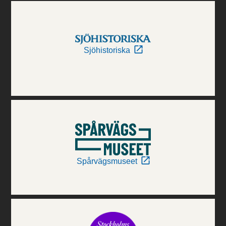
Sjöhistoriska
Spårvägsmuseet