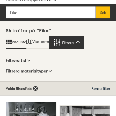
Sök
Fritextsök
Sök
Sökresultat
26
träffar på
Fika
Visa karta
Visa lista
Filtrera
Filtrera
Filtrera tid
Filtrera materialtyper
Visningsläge
Totalt
Valda filter:
Foto
Rensa filter
26
träffar
Lista
Karta