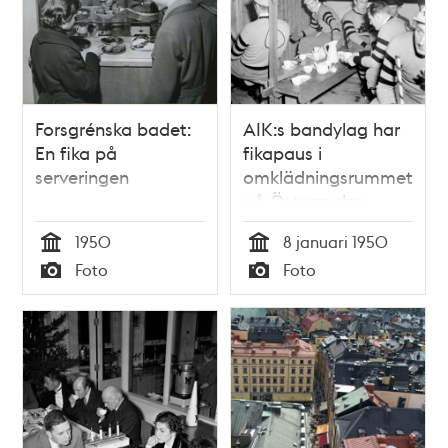
Forsgrénska badet:
AIK:s bandylag har
En fika på
fikapaus i
serveringen
omklädningsrummet
på Östermalms
Idrottsplats
1950
8 januari 1950
Tid
Tid
Foto
Foto
Typ
Typ