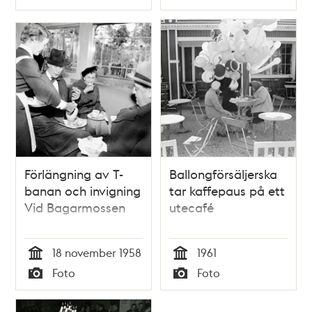
Typ
Typ
Förlängning av T-
Ballongförsäljerska
banan och invigning
tar kaffepaus på ett
Vid Bagarmossen
utecafé
18 november 1958
1961
Tid
Tid
Foto
Foto
Typ
Typ