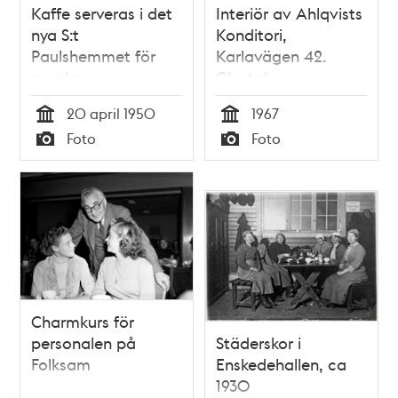
Kaffe serveras i det
Interiör av Ahlqvists
nya S:t
Konditori,
Paulshemmet för
Karlavägen 42.
gamla
Glastak
20 april 1950
1967
Tid
Tid
Foto
Foto
Typ
Typ
Charmkurs för
personalen på
Städerskor i
Folksam
Enskedehallen, ca
1930