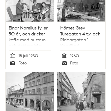
Einar Norelius fyller
Hörnet Grev
50 år, och dricker
Turegatan 4 t.v. och
kaffe med hustrun
Riddargatan 1.
och dottern May
Konditori
Sturekatten
18 juli 1950
1960
Tid
Tid
Foto
Foto
Typ
Typ