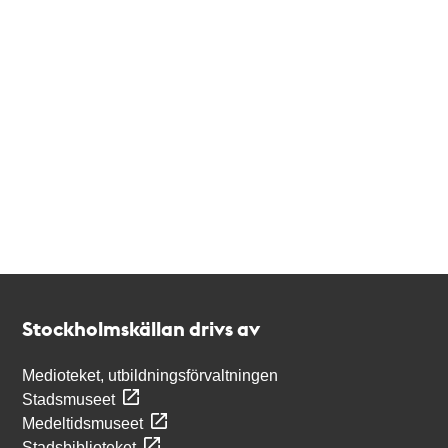
Kontakt
Stockholmskällan
Stockholmskällan drivs av
Medioteket, utbildningsförvaltningen
Stadsmuseet
Medeltidsmuseet
Stadsbiblioteket