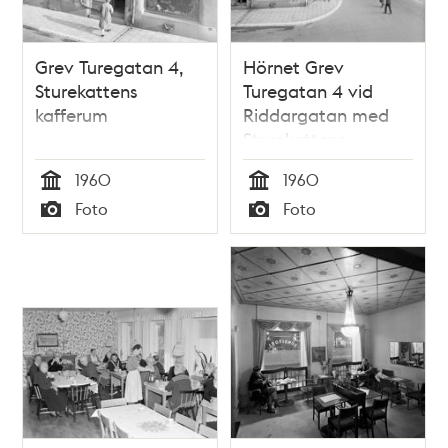
Grev Turegatan 4,
Hörnet Grev
Sturekattens
Turegatan 4 vid
kafferum
Riddargatan med
Sturekattens
kafferum. Kvarteret
1960
1960
Styckjunkaren på
Tid
Tid
Foto
Foto
höger sida
Typ
Typ