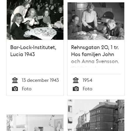
Bar-Lock-Institutet,
Rehnsgatan 20, 1 tr.
Lucia 1943
Hos familjen John
och Anna Svensson.
(Ställningsbyggare
John Svensson.)
13 december 1943
1954
Tid
Tid
Foto
Foto
Typ
Typ