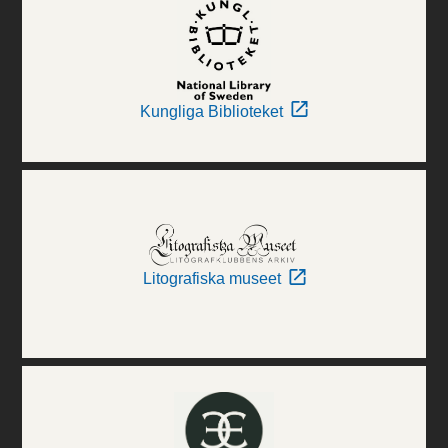
Kungliga Biblioteket
Litografiska museet