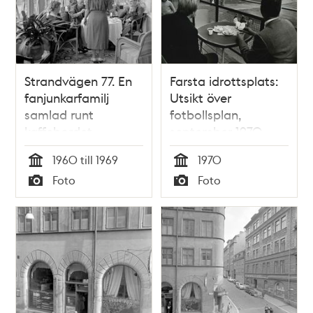
Strandvägen 77. En
Farsta idrottsplats:
fanjunkarfamilj
Utsikt över
samlad runt
fotbollsplan,
kaffebordet.
september 1970
(Nuvarande Dag
1960 till 1969
1970
Hammarskjölds Väg)
Tid
Tid
Foto
Foto
Typ
Typ