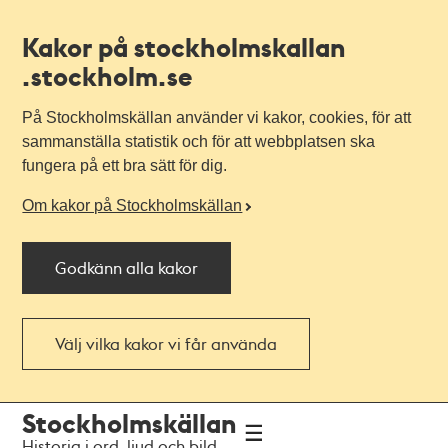
Kakor på stockholmskallan
.stockholm.se
På Stockholmskällan använder vi kakor, cookies, för att
sammanställa statistik och för att webbplatsen ska
fungera på ett bra sätt för dig.
Om kakor på Stockholmskällan
Godkänn alla kakor
Välj vilka kakor vi får använda
Till
Till
Stockholmskällan
navigationen
huvudinnehållet
Historia i ord, ljud och bild