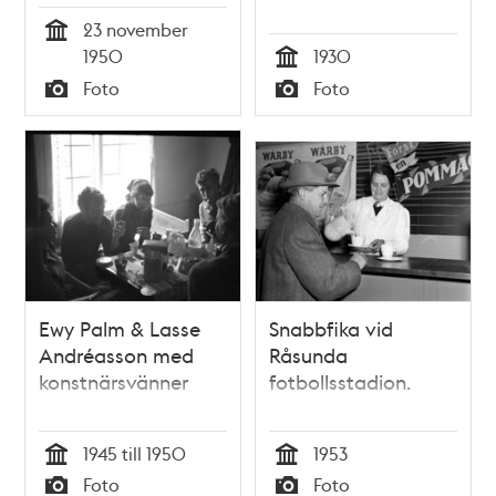
23 november
Tid
1950
1930
Tid
Foto
Foto
Typ
Typ
Ewy Palm & Lasse
Snabbfika vid
Andréasson med
Råsunda
konstnärsvänner
fotbollsstadion.
1945 till 1950
1953
Tid
Tid
Foto
Foto