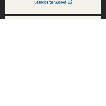
Strindbergsmuseet
Thielska Galleriet
Världskulturmuseerna