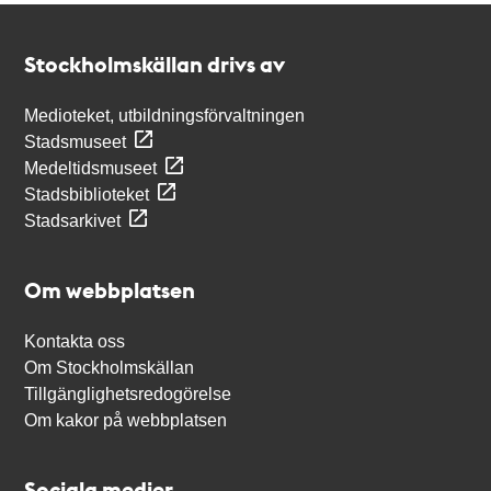
Kontakt
Stockholmskällan
Stockholmskällan drivs av
Medioteket, utbildningsförvaltningen
Stadsmuseet
Medeltidsmuseet
Stadsbiblioteket
Stadsarkivet
Om webbplatsen
Kontakta oss
Om Stockholmskällan
Tillgänglighetsredogörelse
Om kakor på webbplatsen
Sociala medier