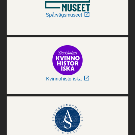
Spårvägsmuseet
Kvinnohistoriska