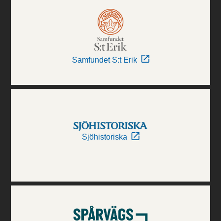
Samfundet S:t Erik
Sjöhistoriska