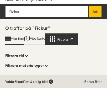
Sök
Fritextsök
Sök
Sökresultat
0
träffar på
Fickur
Visa karta
Visa lista
Filtrera
Filtrera
Filtrera tid
Filtrera materialtyper
Visningsläge
Totalt
Valda filter:
Film & rörlig bild
Rensa filter
0
träffar
Lista
Karta