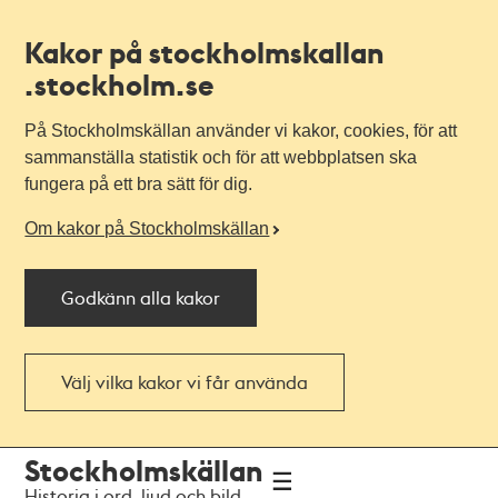
Kakor på stockholmskallan
.stockholm.se
På Stockholmskällan använder vi kakor, cookies, för att
sammanställa statistik och för att webbplatsen ska
fungera på ett bra sätt för dig.
Om kakor på Stockholmskällan
Godkänn alla kakor
Välj vilka kakor vi får använda
Till
Till
Stockholmskällan
navigationen
huvudinnehållet
Historia i ord, ljud och bild