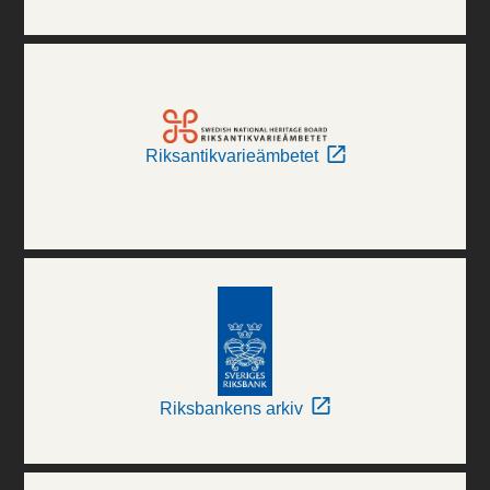
Riksantikvarieämbetet
Riksbankens arkiv