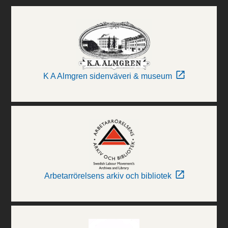
K A Almgren sidenväveri & museum
Arbetarrörelsens arkiv och bibliotek