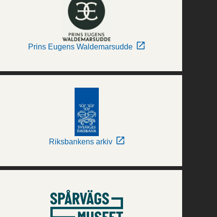
Prins Eugens Waldemarsudde
Riksbankens arkiv