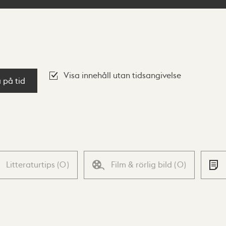
Visa innehåll utan tidsangivelse
a på tid
Litteraturtips
(
0
)
Film & rörlig bild
(
0
)