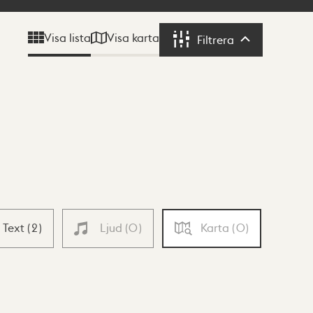
Visa karta
Visa lista
Filtrera
Filtrera
Text
(
2
)
Ljud
(
0
)
Karta
(
0
)