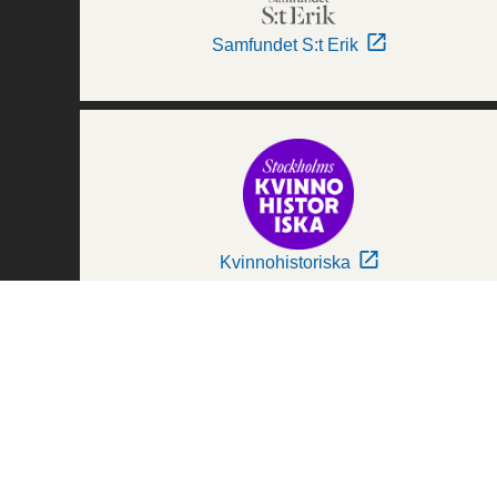
Samfundet S:t Erik
Kvinnohistoriska
Världskulturmuseerna