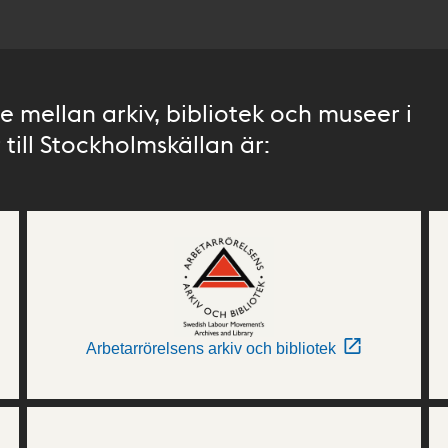
 mellan arkiv, bibliotek och museer i
till Stockholmskällan är:
Arbetarrörelsens arkiv och bibliotek