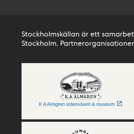
Stockholmskällan är ett samarbete
Stockholm. Partnerorganisationer 
K A Almgren sidenväveri & museum