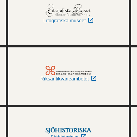
Litografiska museet
Riksantikvarieämbetet