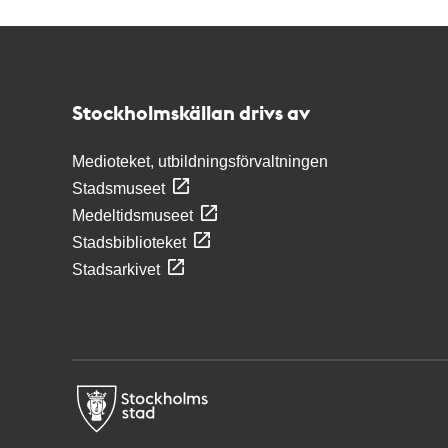
Kontakt
Stockholmskällan
Stockholmskällan drivs av
Medioteket, utbildningsförvaltningen
Stadsmuseet
Medeltidsmuseet
Stadsbiblioteket
Stadsarkivet