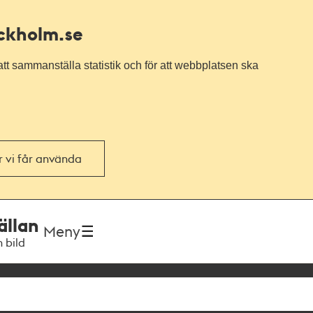
ockholm.se
tt sammanställa statistik och för att webbplatsen ska
or vi får använda
ällan
Meny
h bild