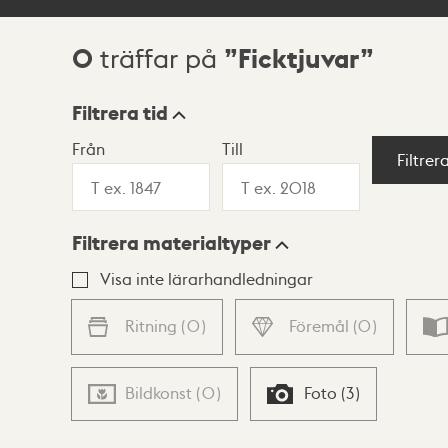
0
Ficktjuvar
träffar på
Sökresultat
Filtrera tid
Från
Till
Visningsläge
Filtrer
Filtrera materialtyper
Lista
Karta
Visa inte lärarhandledningar
Ritning
(
0
)
Föremål
(
0
)
Bildkonst
(
0
)
Foto
(
3
)