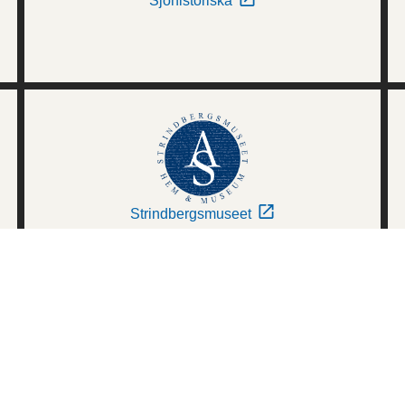
Sjöhistoriska
Strindbergsmuseet