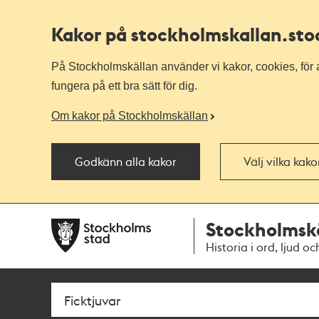
Kakor på stockholmskallan
.st
På Stockholmskällan använder vi kakor, cookies, för a
fungera på ett bra sätt för dig.
Om kakor på Stockholmskällan
Godkänn alla kakor
Välj vilka kak
Till
Till
Stockholmsk
navigationen
huvudinnehållet
Historia i ord, ljud oc
Sök
Fritextsök