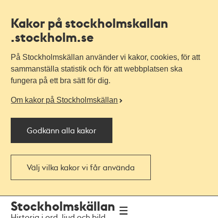
Kakor på stockholmskallan
.stockholm.se
På Stockholmskällan använder vi kakor, cookies, för att
sammanställa statistik och för att webbplatsen ska
fungera på ett bra sätt för dig.
Om kakor på Stockholmskällan
Godkänn alla kakor
Välj vilka kakor vi får använda
Till
Till
Stockholmskällan
navigationen
huvudinnehållet
Historia i ord, ljud och bild