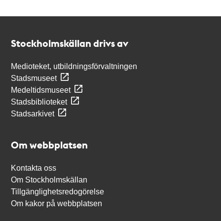
Kontakt
Stockholmskällan
Stockholmskällan drivs av
Medioteket, utbildningsförvaltningen
Stadsmuseet
Medeltidsmuseet
Stadsbiblioteket
Stadsarkivet
Om webbplatsen
Kontakta oss
Om Stockholmskällan
Tillgänglighetsredogörelse
Om kakor på webbplatsen