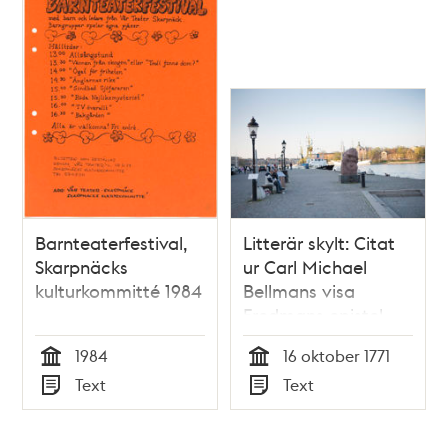
Barnteaterfestival,
Litterär skylt: Citat
Skarpnäcks
ur Carl Michael
kulturkommitté 1984
Bellmans visa
Fredmans epistel
n:o 33
1984
16 oktober 1771
Tid
Tid
Text
Text
Typ
Typ