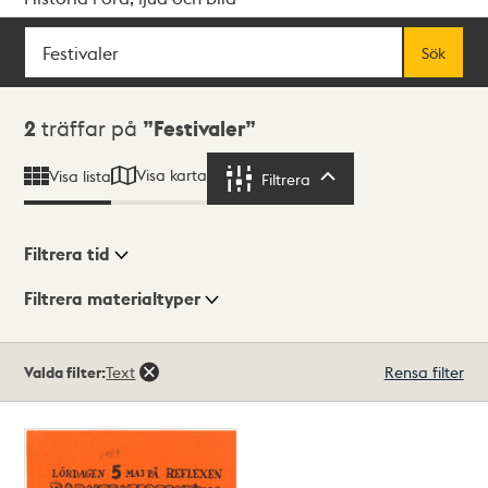
Sök
Fritextsök
Sök
Sökresultat
2
träffar på
Festivaler
Visa karta
Visa lista
Filtrera
Filtrera
Filtrera tid
Filtrera materialtyper
Visningsläge
Totalt
Valda filter:
Text
Rensa filter
2
träffar
Lista
Karta