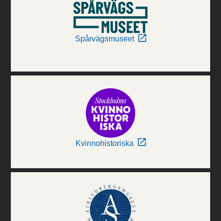
Spårvägsmuseet
Kvinnohistoriska