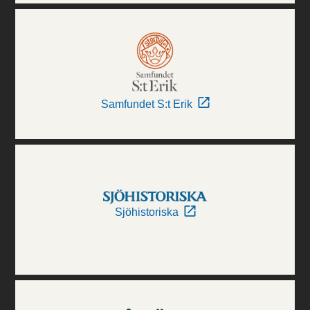
Samfundet S:t Erik
Sjöhistoriska