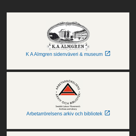
K A Almgren sidenväveri & museum
Arbetarrörelsens arkiv och bibliotek