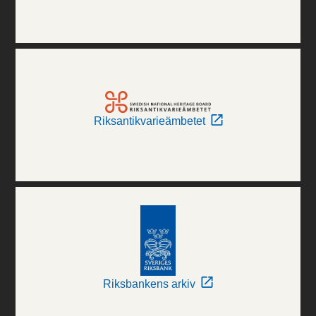
Riksantikvarieämbetet
Riksbankens arkiv