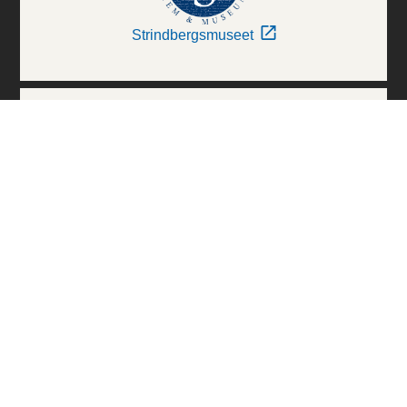
Strindbergsmuseet
Thielska Galleriet
Världskulturmuseerna