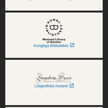
Kungliga Biblioteket
Litografiska museet