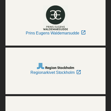
Prins Eugens Waldemarsudde
Regionarkivet Stockholm