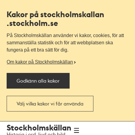
Kakor på stockholmskallan
.stockholm.se
På Stockholmskällan använder vi kakor, cookies, för att
sammanställa statistik och för att webbplatsen ska
fungera på ett bra sätt för dig.
Om kakor på Stockholmskällan
Godkänn alla kakor
Välj vilka kakor vi får använda
Till
Till
Stockholmskällan
navigationen
huvudinnehållet
Historia i ord, ljud och bild