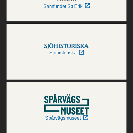
Samfundet S:t Erik
Sjöhistoriska
Spårvägsmuseet