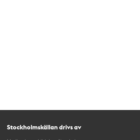
Kontakt
Stockholmskällan
Stockholmskällan drivs av