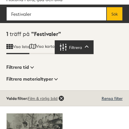
Sök
Fritextsök
Sök
Sökresultat
1
träff på
Festivaler
Visa karta
Visa lista
Filtrera
Filtrera
Filtrera tid
Filtrera materialtyper
Visningsläge
Totalt
Valda filter:
Film & rörlig bild
Rensa filter
1
träffar
Lista
Karta