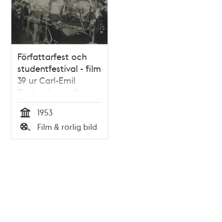
Författarfest och
studentfestival - film
39 ur Carl-Emil
Englunds samling
1953
Tid
Film & rörlig bild
Typ