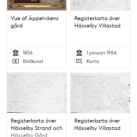
Vue af Äppelvikens
Registerkarta över
gård
Hässelby Villastad
1856
1 januari 1984
Tid
Tid
Bildkonst
Karta
Typ
Typ
Registerkarta över
Registerkarta över
Hässelby Strand och
Hässelby Villastad
Hässelby Gård