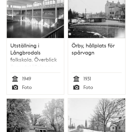
Utställning i
Örby, hållplats för
Långbrodals
spårvagn
folkskola. Överblick
över utställningen
Brännkyrka i forntid
1949
1931
och nutid
Tid
Tid
Foto
Foto
Typ
Typ