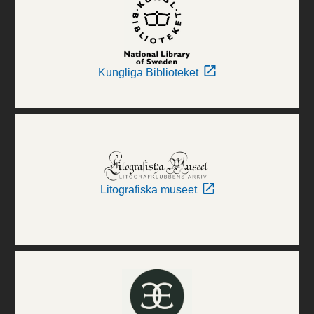
Kungliga Biblioteket
Litografiska museet