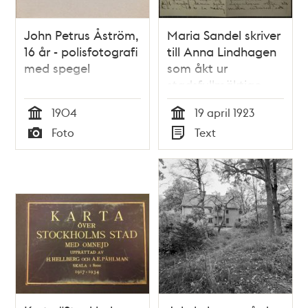
John Petrus Åström,
Maria Sandel skriver
16 år - polisfotografi
till Anna Lindhagen
med spegel
som åkt ur
stadsfullmäktige
1904
19 april 1923
Tid
Tid
Foto
Text
Typ
Typ