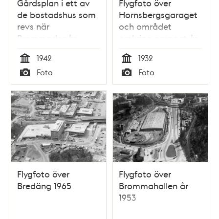
Gårdsplan i ett av
Flygfoto över
de bostadshus som
Hornsbergsgaraget
revs när
och området
Brommadepån
omkring garaget år
byggdes 1942
1932
1942
1932
Tid
Tid
Foto
Foto
Typ
Typ
Flygfoto över
Flygfoto över
Bredäng 1965
Brommahallen år
1953