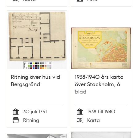
Typ
Typ
Ritning över hus vid
1938-1940 års karta
Bergsgränd
över Stockholm, 6
blad
30 juli 1751
1938 till 1940
Tid
Tid
Ritning
Karta
Typ
Typ