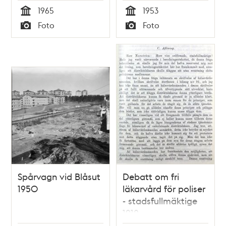
1965
1953
Tid
Tid
Foto
Foto
Typ
Typ
Spårvagn vid Blåsut
Debatt om fri
1950
läkarvård för poliser
- stadsfullmäktige
1912