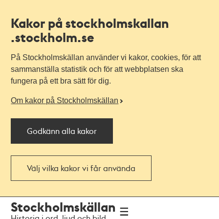
Kakor på stockholmskallan
.stockholm.se
På Stockholmskällan använder vi kakor, cookies, för att
sammanställa statistik och för att webbplatsen ska
fungera på ett bra sätt för dig.
Om kakor på Stockholmskällan
Godkänn alla kakor
Välj vilka kakor vi får använda
Till
Till
Stockholmskällan
navigationen
huvudinnehållet
Historia i ord, ljud och bild