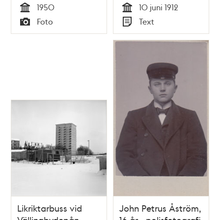
1950
10 juni 1912
Tid
Tid
Foto
Text
Typ
Typ
Likriktarbuss vid
John Petrus Åström,
Vällingbydepån
16 år - polisfotografi