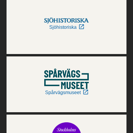
Sjöhistoriska
Spårvägsmuseet