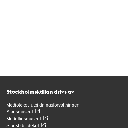
Kontakt
Stockholmskällan
Stockholmskällan drivs av
Medioteket, utbildningsförvaltningen
Stadsmuseet
Medeltidsmuseet
Stadsbiblioteket