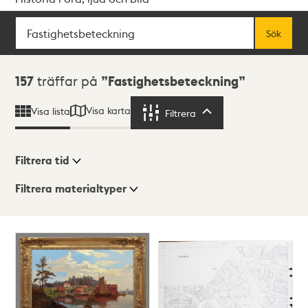
Sök
Fritextsök
Sök
Sökresultat
157
träffar på
Fastighetsbeteckning
Visa karta
Visa lista
Filtrera
Filtrera
Filtrera tid
Filtrera materialtyper
Visningsläge
Totalt
157
träffar
Lista
Karta