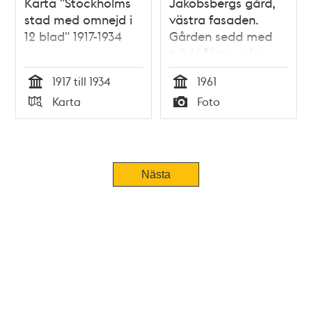
Karta "Stockholms
Jakobsbergs gård,
stad med omnejd i
västra fasaden.
12 blad" 1917-1934
Gården sedd med
träd i förgrunden
1917 till 1934
1961
Tid
Tid
Karta
Foto
Typ
Typ
Nästa