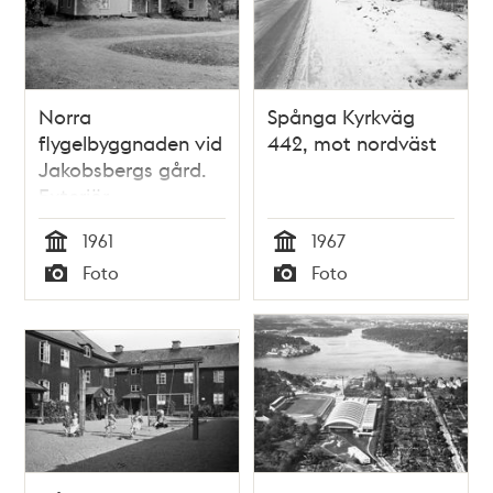
Norra
Spånga Kyrkväg
flygelbyggnaden vid
442, mot nordväst
Jakobsbergs gård.
Exteriör
1961
1967
Tid
Tid
Foto
Foto
Typ
Typ