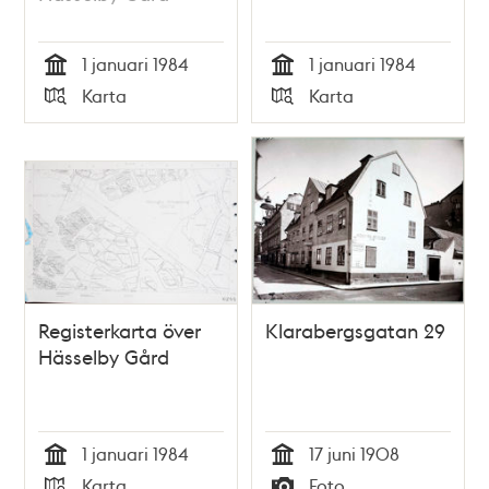
1 januari 1984
1 januari 1984
Tid
Tid
Karta
Karta
Typ
Typ
Registerkarta över
Klarabergsgatan 29
Hässelby Gård
1 januari 1984
17 juni 1908
Tid
Tid
Karta
Foto