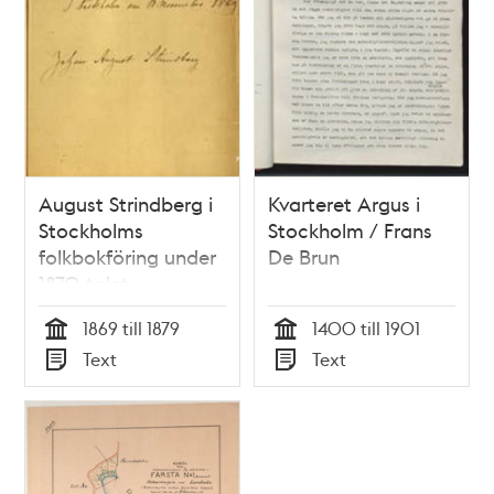
August Strindberg i
Kvarteret Argus i
Stockholms
Stockholm / Frans
folkbokföring under
De Brun
1870-talet
1869 till 1879
1400 till 1901
Tid
Tid
Text
Text
Typ
Typ