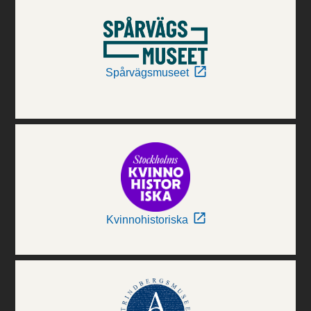
Spårvägsmuseet
Kvinnohistoriska