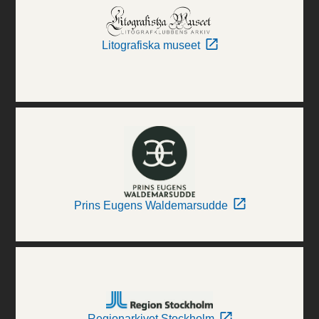
Litografiska museet
Prins Eugens Waldemarsudde
Regionarkivet Stockholm