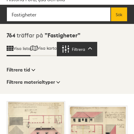
Sök
Fritextsök
Sök
Sökresultat
764
träffar på
Fastigheter
Visa karta
Visa lista
Filtrera
Filtrera
Filtrera tid
Filtrera materialtyper
Visningsläge
Totalt
764
träffar
Lista
Karta