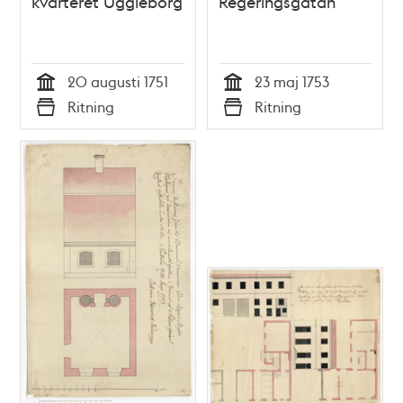
kvarteret Uggleborg
Regeringsgatan
20 augusti 1751
23 maj 1753
Tid
Tid
Ritning
Ritning
Typ
Typ