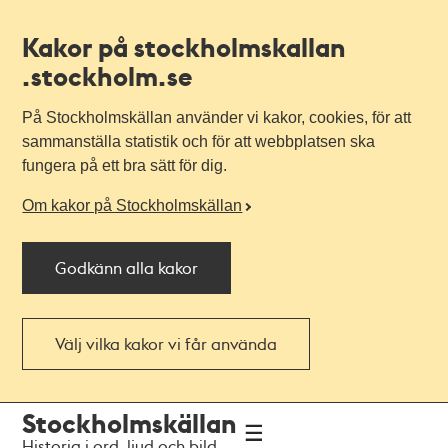
Kakor på stockholmskallan
.stockholm.se
På Stockholmskällan använder vi kakor, cookies, för att
sammanställa statistik och för att webbplatsen ska
fungera på ett bra sätt för dig.
Om kakor på Stockholmskällan
Godkänn alla kakor
Välj vilka kakor vi får använda
Till
Till
Stockholmskällan
navigationen
huvudinnehållet
Historia i ord, ljud och bild