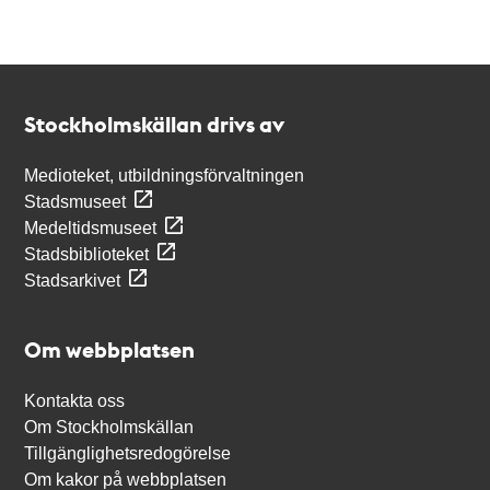
Kontakt
Stockholmskällan
Stockholmskällan drivs av
Medioteket, utbildningsförvaltningen
Stadsmuseet
Medeltidsmuseet
Stadsbiblioteket
Stadsarkivet
Om webbplatsen
Kontakta oss
Om Stockholmskällan
Tillgänglighetsredogörelse
Om kakor på webbplatsen