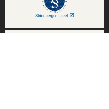
Strindbergsmuseet
Thielska Galleriet
Världskulturmuseerna