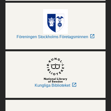
Föreningen Stockholms Företagsminnen
Kungliga Biblioteket