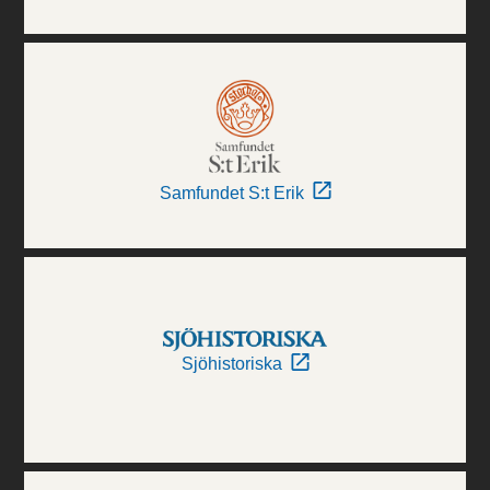
Samfundet S:t Erik
Sjöhistoriska