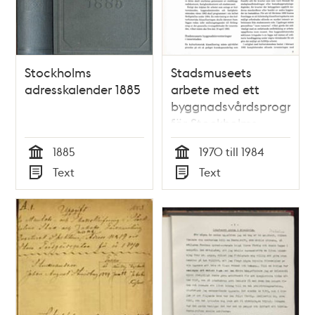
Stockholms
Stadsmuseets
adresskalender 1885
arbete med ett
byggnadsvårdsprogram
för Stockholms
innerstad /
1885
1970 till 1984
Marianne Råberg
Tid
Tid
Text
Text
Typ
Typ