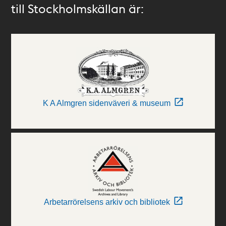
till Stockholmskällan är:
K A Almgren sidenväveri & museum
Arbetarrörelsens arkiv och bibliotek