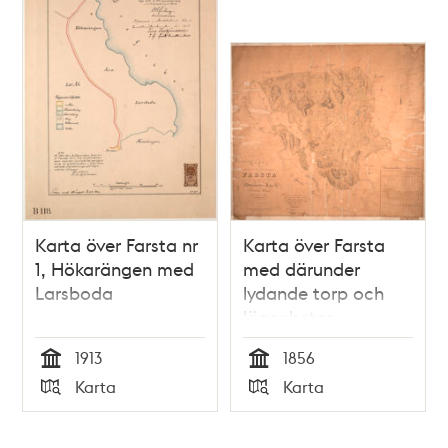
Karta över Farsta nr
Karta över Farsta
1, Hökarängen med
med därunder
Larsboda
lydande torp och
lägenheter
1913
1856
Tid
Tid
Karta
Karta
Typ
Typ