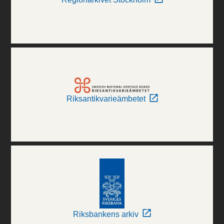
Riksantikvarieämbetet
Riksbankens arkiv