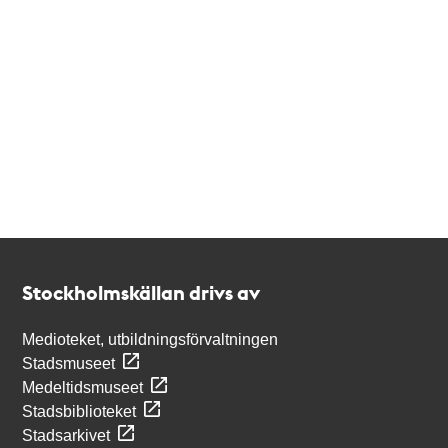
Kontakt
Stockholmskällan
Stockholmskällan drivs av
Medioteket, utbildningsförvaltningen
Stadsmuseet
Medeltidsmuseet
Stadsbiblioteket
Stadsarkivet