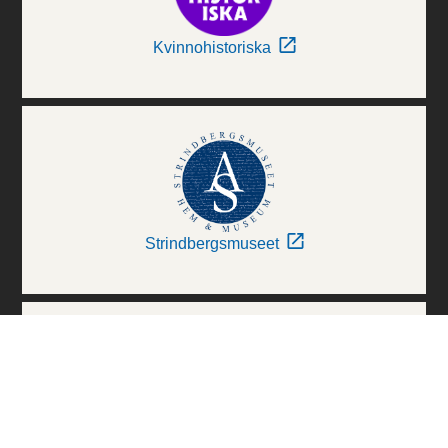
Kvinnohistoriska
Strindbergsmuseet
Thielska Galleriet