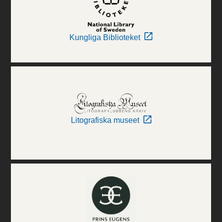
Kungliga Biblioteket
Litografiska museet