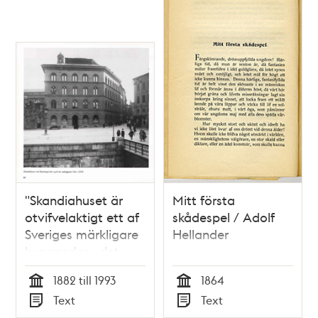
"Skandiahuset är
Mitt första
otvifvelaktigt ett af
skådespel / Adolf
Sveriges märkligare
Hellander
byggnader - det
tyckes kunna trotsa
1882 till 1993
1864
årtusen" / Johan
Tid
Tid
Text
Text
Ritséll
Typ
Typ