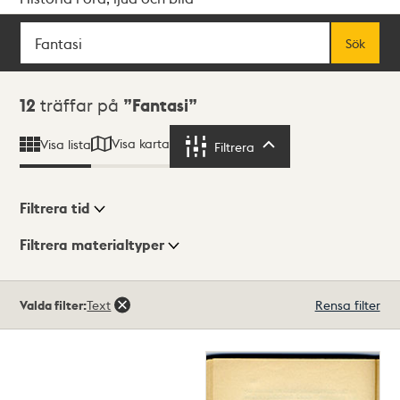
Sök
Fritextsök
Sök
Sökresultat
12
träffar på
Fantasi
Visa karta
Visa lista
Filtrera
Filtrera
Filtrera tid
Filtrera materialtyper
Visningsläge
Totalt
Valda filter:
Text
Rensa filter
12
träffar
Lista
Karta