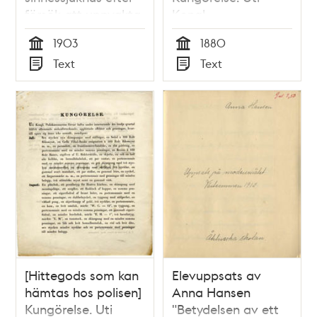
försök att uppvakta
Kongl.
kungen – sjukjournal
Poliskammarens
1903
1880
1903
förvar hafva under
Tid
Tid
Text
Text
innevarande års
Typ
Typ
första qvartal blifvit
aflemnade nedan
förtecknade,
upphittade effekter
och penningar m.m.,
hvartill egare ännu
icke sig anmält,
nemligen:...
[Hittegods som kan
Elevuppsats av
hämtas hos polisen]
Anna Hansen
Kungörelse. Uti
"Betydelsen av ett