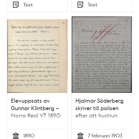
Tid
Tid
Text
Text
Typ
Typ
Elevuppsats av
Hjalmar Söderberg
Gunnar Klintberg –
skriver till polisen
Norra Real VT 1890
efter att hustrun
sett en karl i
sovrummet
1890
7 februari 1903