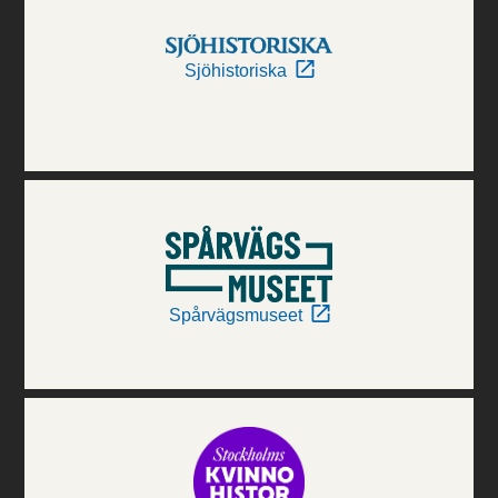
Sjöhistoriska
Spårvägsmuseet