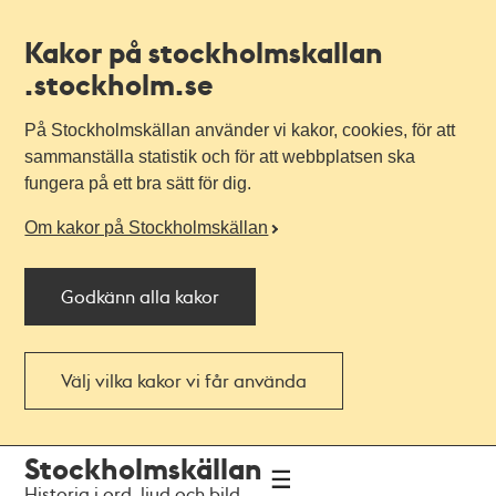
Kakor på stockholmskallan
.stockholm.se
På Stockholmskällan använder vi kakor, cookies, för att
sammanställa statistik och för att webbplatsen ska
fungera på ett bra sätt för dig.
Om kakor på Stockholmskällan
Godkänn alla kakor
Välj vilka kakor vi får använda
Till
Till
Stockholmskällan
navigationen
huvudinnehållet
Historia i ord, ljud och bild