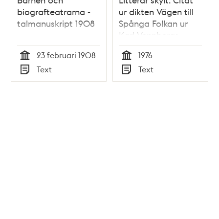
biografteatrarna -
ur dikten Vägen till
talmanuskript 1908
Spånga Folkan ur
Karl Vennbergs
diktsamling med
23 februari 1908
1976
samma namn
Tid
Tid
Text
Text
Typ
Typ