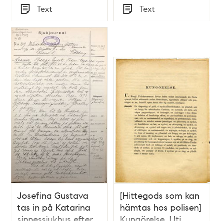
Tid
Tid
Text
Text
Typ
Typ
Josefina Gustava
[Hittegods som kan
tas in på Katarina
hämtas hos polisen]
sinnessjukhus efter
Kungörelse. Uti