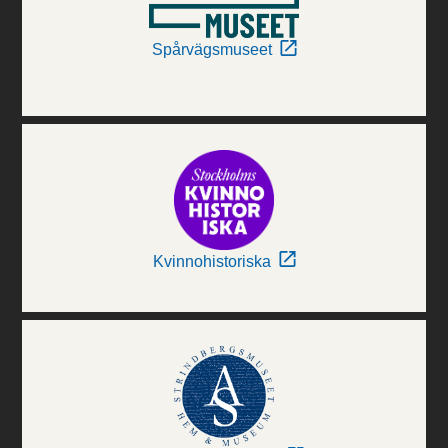
Spårvägsmuseet
Kvinnohistoriska