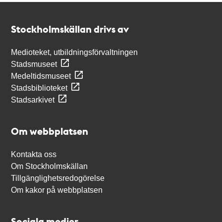
Kontakt
Stockholmskällan
Stockholmskällan drivs av
Medioteket, utbildningsförvaltningen
Stadsmuseet
Medeltidsmuseet
Stadsbiblioteket
Stadsarkivet
Om webbplatsen
Kontakta oss
Om Stockholmskällan
Tillgänglighetsredogörelse
Om kakor på webbplatsen
Sociala medier