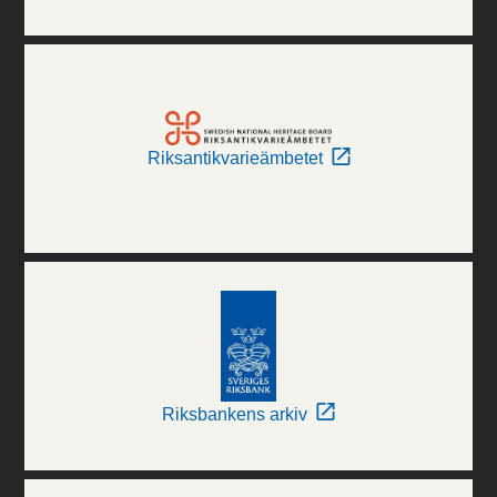
Riksantikvarieämbetet
Riksbankens arkiv