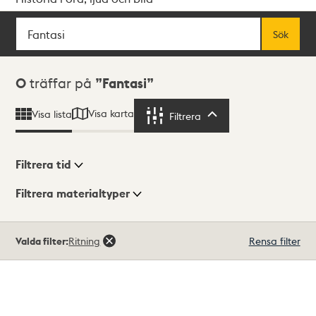
Sök
Fritextsök
Sök
Sökresultat
0
träffar på
Fantasi
Visa karta
Visa lista
Filtrera
Filtrera
Filtrera tid
Filtrera materialtyper
Visningsläge
Totalt
Valda filter:
Ritning
Rensa filter
0
träffar
Lista
Karta