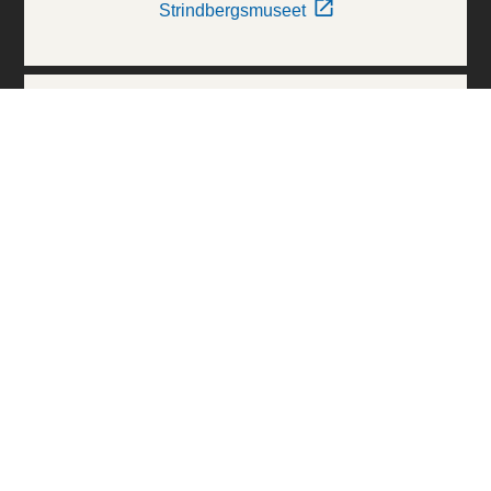
Strindbergsmuseet
Thielska Galleriet
Världskulturmuseerna