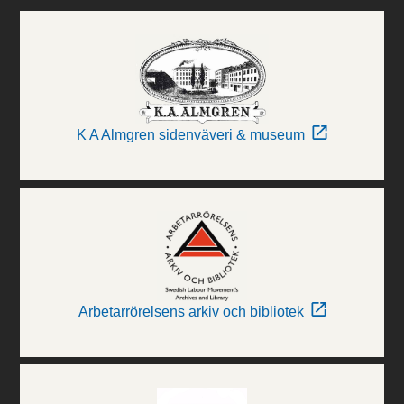
K A Almgren sidenväveri & museum
Arbetarrörelsens arkiv och bibliotek