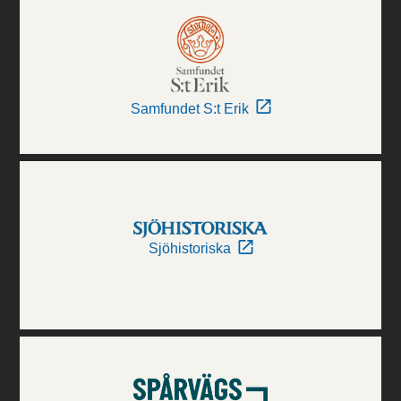
Samfundet S:t Erik
Sjöhistoriska