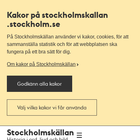
Kakor på stockholmskallan
.stockholm.se
På Stockholmskällan använder vi kakor, cookies, för att
sammanställa statistik och för att webbplatsen ska
fungera på ett bra sätt för dig.
Om kakor på Stockholmskällan
Godkänn alla kakor
Välj vilka kakor vi får använda
Till
Till
Stockholmskällan
navigationen
huvudinnehållet
Historia i ord, ljud och bild