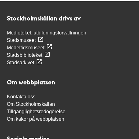
Kontakt
Stockholmskällan
Stockholmskällan drivs av
Medioteket, utbildningsförvaltningen
Stadsmuseet
Medeltidsmuseet
Stadsbiblioteket
Stadsarkivet
Om webbplatsen
Kontakta oss
Om Stockholmskällan
Tillgänglighetsredogörelse
Om kakor på webbplatsen
Sociala medier