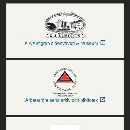
K A Almgren sidenväveri & museum
Arbetarrörelsens arkiv och bibliotek