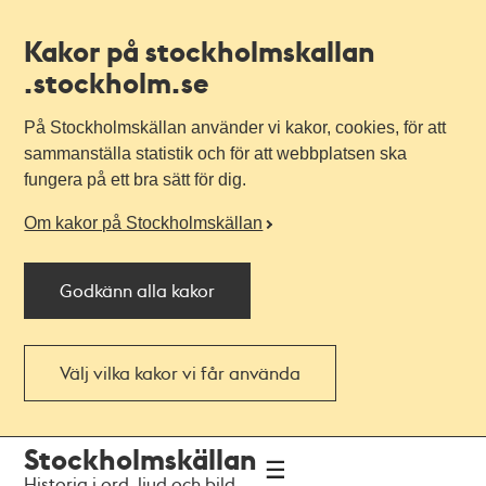
Kakor på stockholmskallan
.stockholm.se
På Stockholmskällan använder vi kakor, cookies, för att
sammanställa statistik och för att webbplatsen ska
fungera på ett bra sätt för dig.
Om kakor på Stockholmskällan
Godkänn alla kakor
Välj vilka kakor vi får använda
Till
Till
Stockholmskällan
navigationen
huvudinnehållet
Historia i ord, ljud och bild