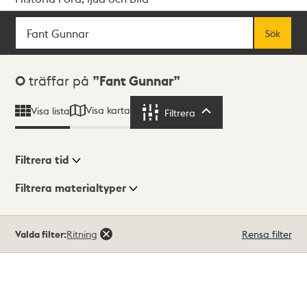
Sök
Fritextsök
Sök
Sökresultat
0
träffar på
Fant Gunnar
Visa karta
Visa lista
Filtrera
Filtrera
Filtrera tid
Filtrera materialtyper
Visningsläge
Totalt
Valda filter:
Ritning
Rensa filter
0
träffar
Lista
Karta