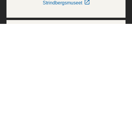
Strindbergsmuseet
Thielska Galleriet
Världskulturmuseerna