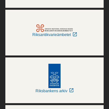
Riksantikvarieämbetet
Riksbankens arkiv