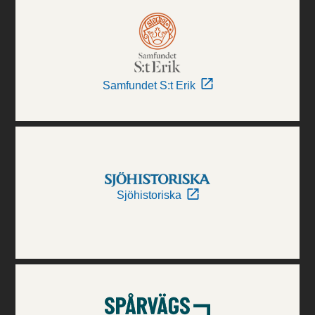
Samfundet S:t Erik
Sjöhistoriska