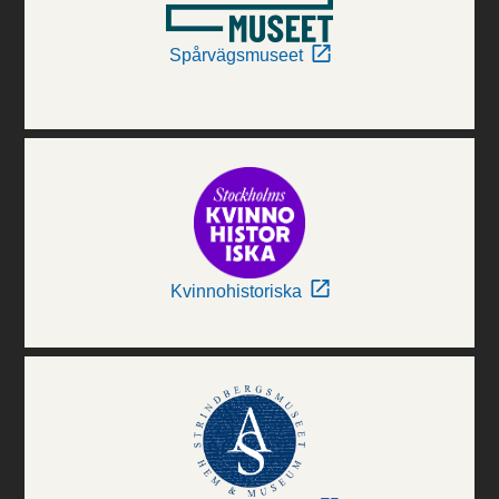
Spårvägsmuseet
Kvinnohistoriska