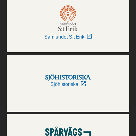
Samfundet S:t Erik
Sjöhistoriska