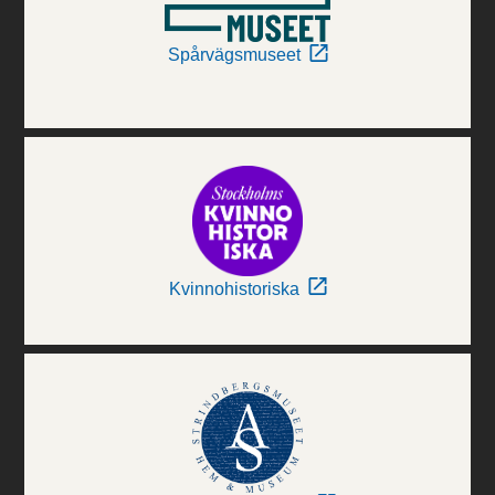
Spårvägsmuseet
Kvinnohistoriska