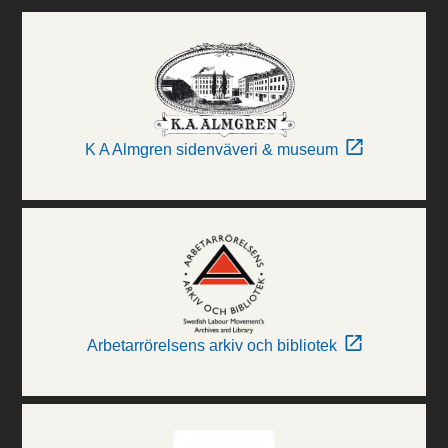
K A Almgren sidenväveri & museum
Arbetarrörelsens arkiv och bibliotek