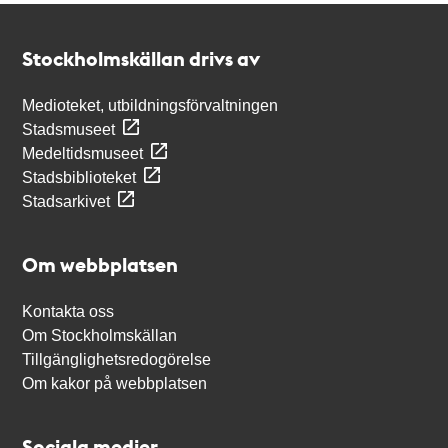
Kontakt
Stockholmskällan
Stockholmskällan drivs av
Medioteket, utbildningsförvaltningen
Stadsmuseet
Medeltidsmuseet
Stadsbiblioteket
Stadsarkivet
Om webbplatsen
Kontakta oss
Om Stockholmskällan
Tillgänglighetsredogörelse
Om kakor på webbplatsen
Sociala medier