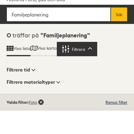
Sök
Fritextsök
Sök
Sökresultat
0
träffar på
Familjeplanering
Visa karta
Visa lista
Filtrera
Filtrera
Filtrera tid
Filtrera materialtyper
Visningsläge
Totalt
Valda filter:
Foto
Rensa filter
0
träffar
Lista
Karta