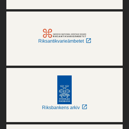
Riksantikvarieämbetet
Riksbankens arkiv