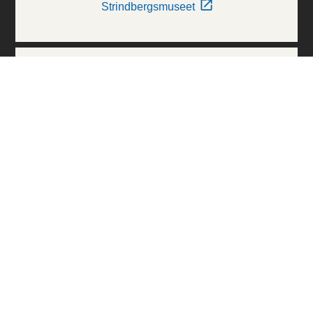
Strindbergsmuseet
Thielska Galleriet
Världskulturmuseerna