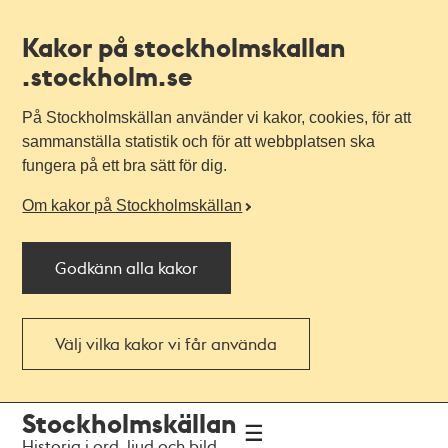
Kakor på stockholmskallan
.stockholm.se
På Stockholmskällan använder vi kakor, cookies, för att
sammanställa statistik och för att webbplatsen ska
fungera på ett bra sätt för dig.
Om kakor på Stockholmskällan
Godkänn alla kakor
Välj vilka kakor vi får använda
Till
Till
Stockholmskällan
navigationen
huvudinnehållet
Historia i ord, ljud och bild