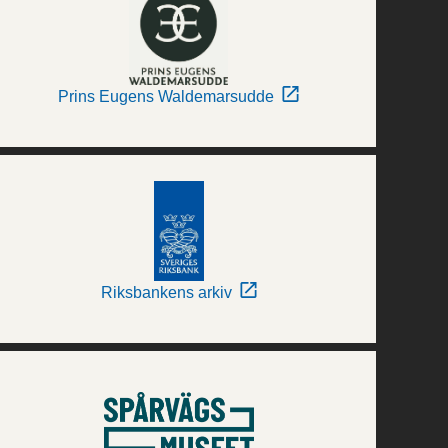
Prins Eugens Waldemarsudde
Riksbankens arkiv