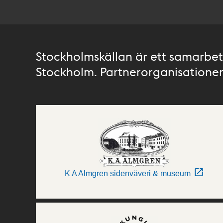
Stockholmskällan är ett samarbete
Stockholm. Partnerorganisationer 
K A Almgren sidenväveri & museum