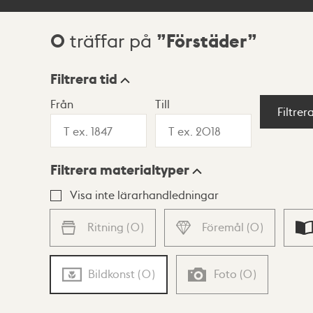
0
Förstäder
träffar på
Sökresultat
Filtrera tid
Från
Till
Visningsläge
Filtrer
Filtrera materialtyper
Lista
Karta
Visa inte lärarhandledningar
Ritning
(
0
)
Föremål
(
0
)
Bildkonst
(
0
)
Foto
(
0
)