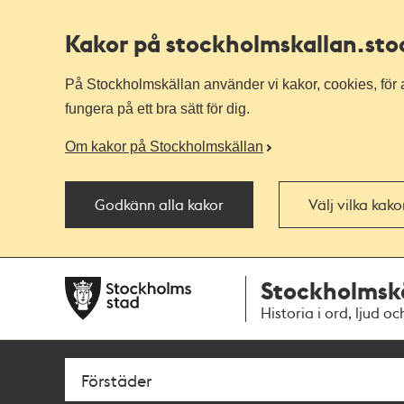
Kakor på stockholmskallan
.st
På Stockholmskällan använder vi kakor, cookies, för a
fungera på ett bra sätt för dig.
Om kakor på Stockholmskällan
Godkänn alla kakor
Välj vilka kak
Till
Till
Stockholmsk
navigationen
huvudinnehållet
Historia i ord, ljud oc
Sök
Fritextsök