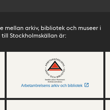
 mellan arkiv, bibliotek och museer i
till Stockholmskällan är:
Arbetarrörelsens arkiv och bibliotek