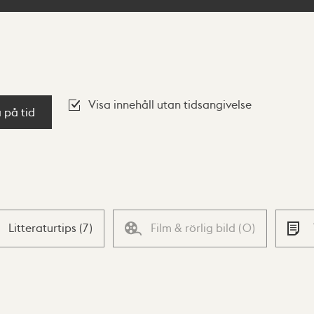
Visa innehåll utan tidsangivelse
a på tid
Litteraturtips
(
7
)
Film & rörlig bild
(
0
)