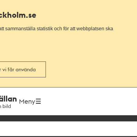
ockholm.se
tt sammanställa statistik och för att webbplatsen ska
or vi får använda
ällan
Meny
h bild