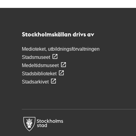
Kontakt
Stockholmskällan
Stockholmskällan drivs av
Medioteket, utbildningsförvaltningen
Stadsmuseet
Medeltidsmuseet
Stadsbiblioteket
Stadsarkivet