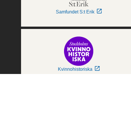
Samfundet S:t Erik
Kvinnohistoriska
Världskulturmuseerna