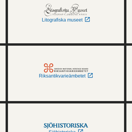
Litografiska museet
Riksantikvarieämbetet