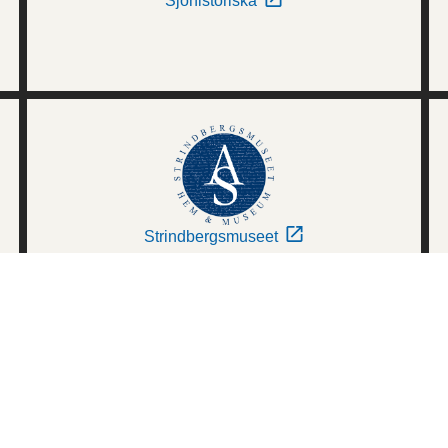
Sjöhistoriska
Strindbergsmuseet