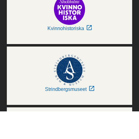
Kvinnohistoriska
Strindbergsmuseet