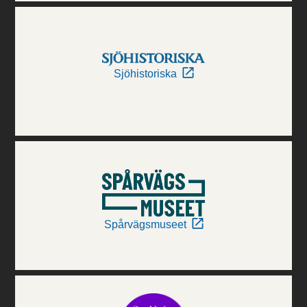
Sjöhistoriska
Spårvägsmuseet