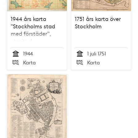
1944 års karta
1751 års karta över
"Stockholms stad
Stockholm
med förstäder",
utsnitt d
1944
1 juli 1751
Tid
Tid
Karta
Karta
Typ
Typ