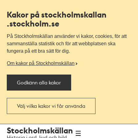
Kakor på stockholmskallan
.stockholm.se
På Stockholmskällan använder vi kakor, cookies, för att
sammanställa statistik och för att webbplatsen ska
fungera på ett bra sätt för dig.
Om kakor på Stockholmskällan
Godkänn alla kakor
Välj vilka kakor vi får använda
Till
Till
Stockholmskällan
navigationen
huvudinnehållet
Historia i ord, ljud och bild