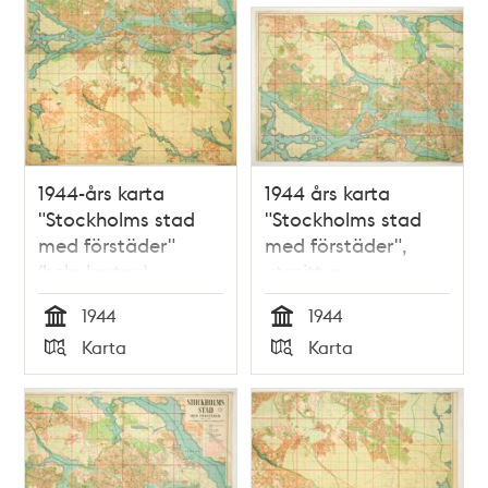
1944-års karta
1944 års karta
"Stockholms stad
"Stockholms stad
med förstäder"
med förstäder",
(hela kartan)
utsnitt a
1944
1944
Tid
Tid
Karta
Karta
Typ
Typ