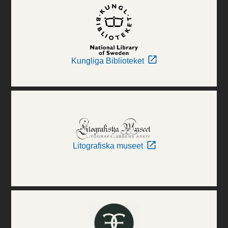
Kungliga Biblioteket
Litografiska museet