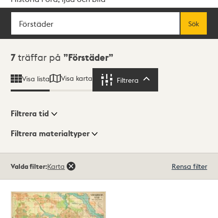
Sök
Fritextsök
Sök
Sökresultat
7
träffar på
Förstäder
Visa karta
Visa lista
Filtrera
Filtrera
Filtrera tid
Filtrera materialtyper
Visningsläge
Totalt
Valda filter:
Karta
Rensa filter
7
träffar
Lista
Karta