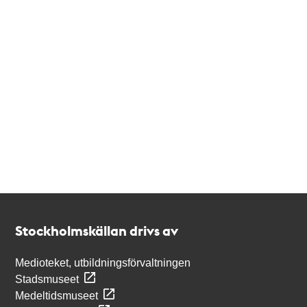
Kontakt
Stockholmskällan
Stockholmskällan drivs av
Medioteket, utbildningsförvaltningen
Stadsmuseet
Medeltidsmuseet