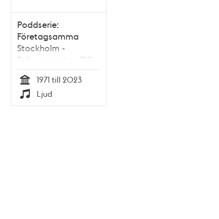
Poddserie:
Företagsamma
Stockholm -
Folkungagatan 110,
Fernando Di Luca
1971 till 2023
Tid
Ljud
Typ