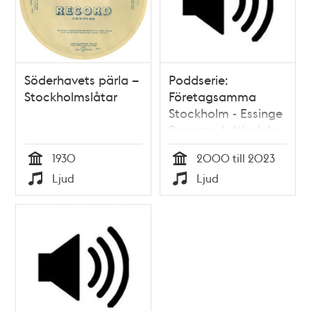
Söderhavets pärla –
Poddserie:
Stockholmslåtar
Företagsamma
Stockholm - Essinge
Brogata 6, Weekday
1930
2000 till 2023
Tid
Tid
Ljud
Ljud
Typ
Typ