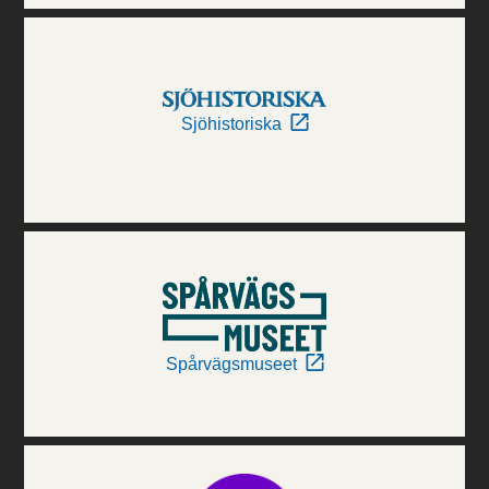
Sjöhistoriska
Spårvägsmuseet