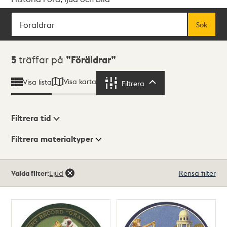
Sök
Fritextsök
Sök
Sökresultat
5
träffar på
Föräldrar
Visa karta
Visa lista
Filtrera
Filtrera
Filtrera tid
Filtrera materialtyper
Visningsläge
Totalt
Valda filter:
Ljud
Rensa filter
5
träffar
Lista
Karta