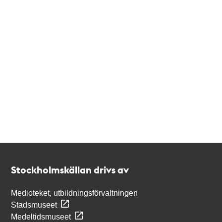
Kontakt
Stockholmskällan
Stockholmskällan drivs av
Medioteket, utbildningsförvaltningen
Stadsmuseet
Medeltidsmuseet