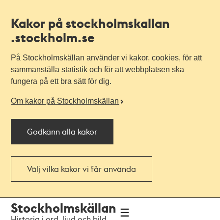
Kakor på stockholmskallan
.stockholm.se
På Stockholmskällan använder vi kakor, cookies, för att
sammanställa statistik och för att webbplatsen ska
fungera på ett bra sätt för dig.
Om kakor på Stockholmskällan
Godkänn alla kakor
Välj vilka kakor vi får använda
Till
Till
Stockholmskällan
navigationen
huvudinnehållet
Historia i ord, ljud och bild