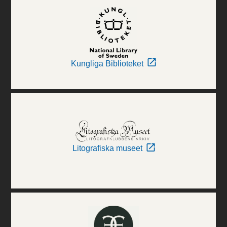
Kungliga Biblioteket
Litografiska museet