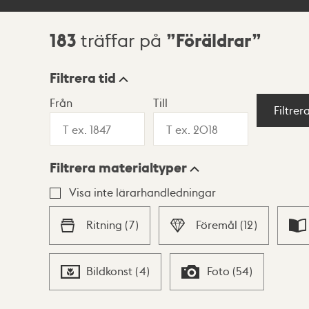
183
Föräldrar
träffar på
Sökresultat
Filtrera tid
Från
Till
Visningsläge
Filtrer
Filtrera materialtyper
Lista
Karta
Visa inte lärarhandledningar
Ritning
(
7
)
Föremål
(
12
)
Bildkonst
(
4
)
Foto
(
54
)