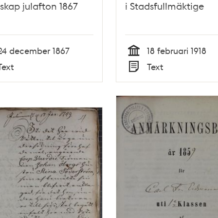
skap julafton 1867
i Stadsfullmäktige
24 december 1867
18 februari 1918
Tid
Text
Text
Typ