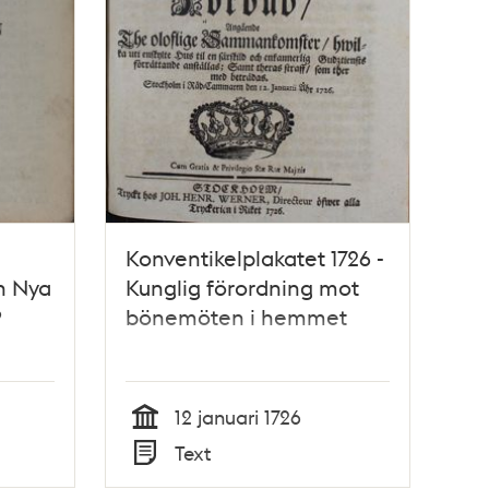
Konventikelplakatet 1726 -
n Nya
Kunglig förordning mot
9
bönemöten i hemmet
12 januari 1726
Tid
Text
Typ