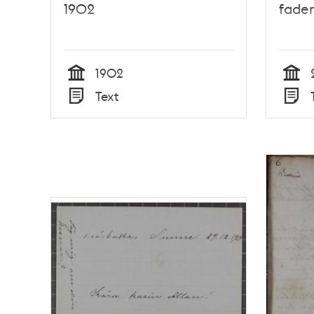
1902
fader
1902
Tid
Tid
Text
Typ
Typ