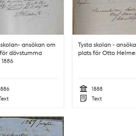
 skolan- ansökan om
Tysta skolan - ansök
 för dövstumma
plats för Otto Helme
s 1886
1886
1888
Tid
Text
Text
Typ