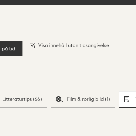
Visa innehåll utan tidsangivelse
a på tid
Litteraturtips
(
66
)
Film & rörlig bild
(
1
)