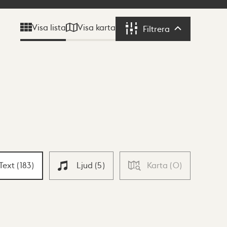
Visa karta
Visa lista
Filtrera
Filtrera
Text
(
183
)
Ljud
(
5
)
Karta
(
0
)