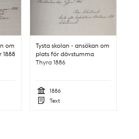
an om
Tysta skolan - ansökan om
r 1888
plats för dövstumma
Thyra 1886
1886
Tid
Text
Typ