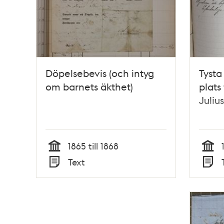
Döpelsebevis (och intyg
Tysta
om barnets äkthet)
plats
Juliu
1865 till 1868
Tid
Tid
Text
Typ
Typ