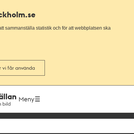
ockholm.se
tt sammanställa statistik och för att webbplatsen ska
or vi får använda
ällan
Meny
h bild