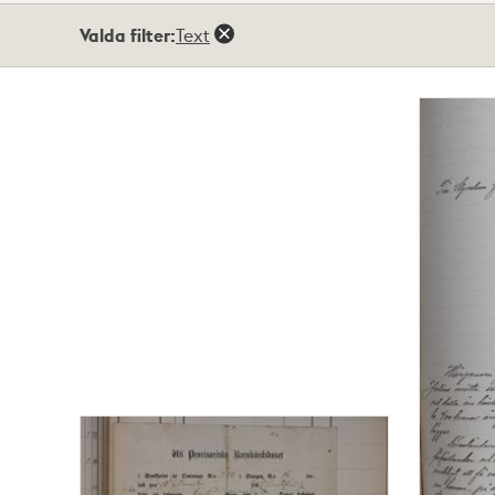
Totalt
Valda filter:
Text
183
träffar