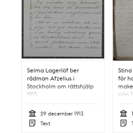
Selma Lagerlöf ber
Stina
rådman Afzelius i
för h
Stockholm om rättshjälp
make
1913
sjön 
29 december 1913
Tid
Tid
Text
Typ
Typ