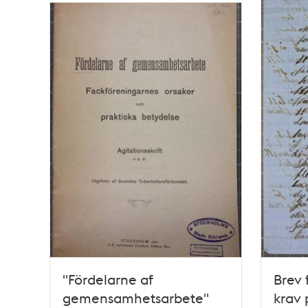
"Fördelarne af
Brev 
gemensamhetsarbete"
krav