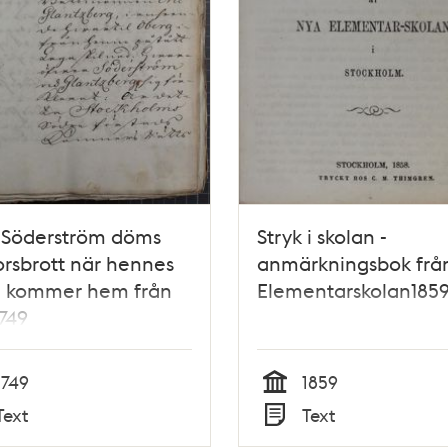
 Söderström döms
Stryk i skolan -
orsbrott när hennes
anmärkningsbok frå
 kommer hem från
Elementarskolan185
1749
1749
1859
Tid
Text
Text
Typ