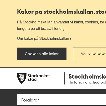
Kakor på stockholmskallan
.st
På Stockholmskällan använder vi kakor, cookies, för a
fungera på ett bra sätt för dig.
Om kakor på Stockholmskällan
Godkänn alla kakor
Välj vilka kak
Till
Till
Stockholmsk
navigationen
huvudinnehållet
Historia i ord, ljud oc
Sök
Fritextsök