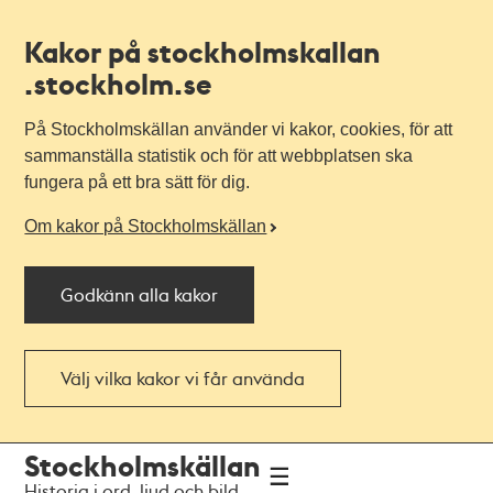
Kakor på stockholmskallan
.stockholm.se
På Stockholmskällan använder vi kakor, cookies, för att
sammanställa statistik och för att webbplatsen ska
fungera på ett bra sätt för dig.
Om kakor på Stockholmskällan
Godkänn alla kakor
Välj vilka kakor vi får använda
Till
Till
Stockholmskällan
navigationen
huvudinnehållet
Historia i ord, ljud och bild