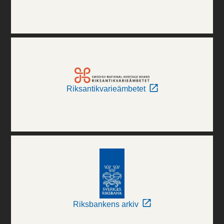
Riksantikvarieämbetet
Riksbankens arkiv