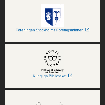
Föreningen Stockholms Företagsminnen
Kungliga Biblioteket