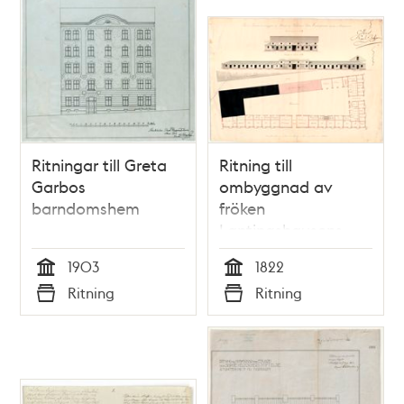
Ritningar till Greta
Ritning till
Garbos
ombyggnad av
barndomshem
fröken
Lantingshausens
uthus på
1903
1822
Blasieholmen 1822
Tid
Tid
Ritning
Ritning
Typ
Typ