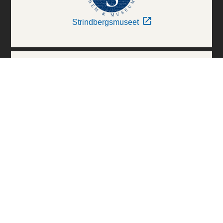
Strindbergsmuseet
Thielska Galleriet
Världskulturmuseerna