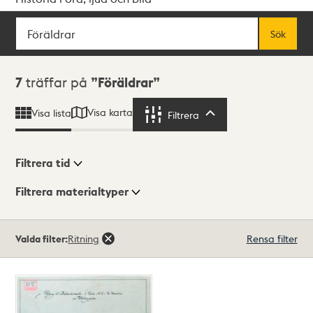
Sök
Fritextsök
Sök
Sökresultat
7
träffar på
Föräldrar
Visa karta
Visa lista
Filtrera
Filtrera
Filtrera tid
Filtrera materialtyper
Visningsläge
Totalt
Valda filter:
Ritning
Rensa filter
7
träffar
Lista
Karta