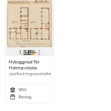
Nybyggnad för
Malmqvistska
uppfostringsanstalten
på Södermalm –
ritning 1855
1855
Tid
Ritning
Typ