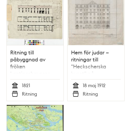
Ritning till
Hem för judar –
påbyggnad av
ritningar till
fröken
"Heckscherska
Lantingshausens
huset" på
hus på Blasieholmen
Klippgatan från 1912
1821
18 maj 1912
1821
Tid
Tid
Ritning
Ritning
Typ
Typ