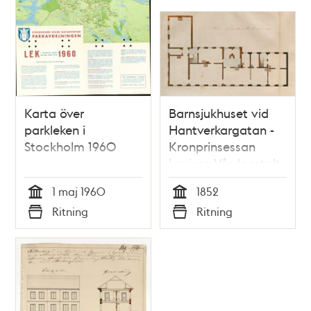
Karta över
Barnsjukhuset vid
parkleken i
Hantverkargatan -
Stockholm 1960
Kronprinsessan
Lovisas Vårdanstalt
för sjuka barn,
1 maj 1960
1852
ritningar 1852
Tid
Tid
Ritning
Ritning
Typ
Typ