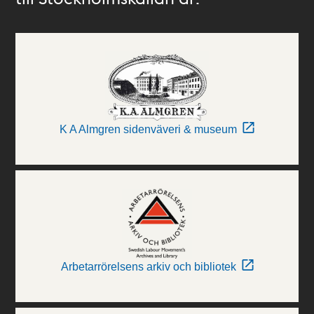
K A Almgren sidenväveri & museum
Arbetarrörelsens arkiv och bibliotek