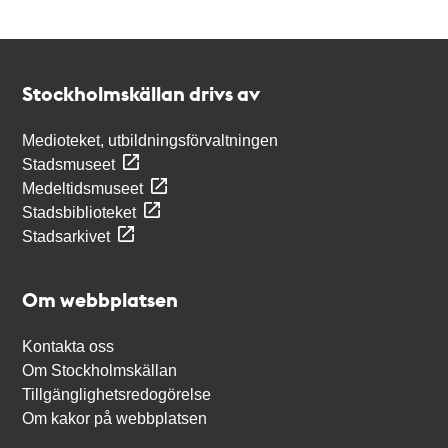
Kontakt
Stockholmskällan
Stockholmskällan drivs av
Medioteket, utbildningsförvaltningen
Stadsmuseet
Medeltidsmuseet
Stadsbiblioteket
Stadsarkivet
Om webbplatsen
Kontakta oss
Om Stockholmskällan
Tillgänglighetsredogörelse
Om kakor på webbplatsen