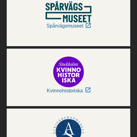
Spårvägsmuseet
Kvinnohistoriska