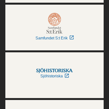
Samfundet S:t Erik
Sjöhistoriska