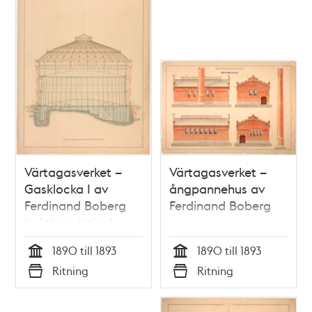
Värtagasverket –
Värtagasverket –
Gasklocka I av
ångpannehus av
Ferdinand Boberg
Ferdinand Boberg
(sektionsritning)
1890 till 1893
1890 till 1893
Tid
Tid
Ritning
Ritning
Typ
Typ