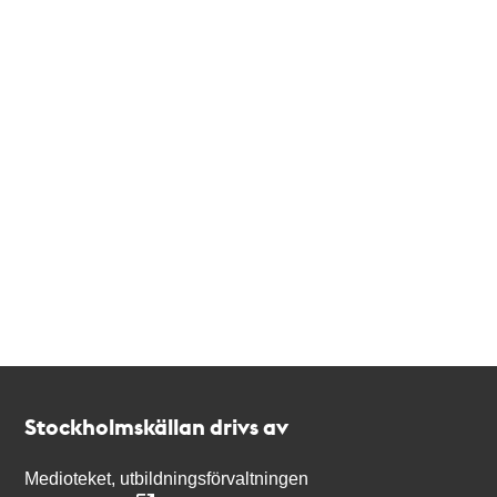
Kontakt
Stockholmskällan
Stockholmskällan drivs av
Medioteket, utbildningsförvaltningen