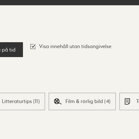
Visa innehåll utan tidsangivelse
a på tid
Litteraturtips
(
11
)
Film & rörlig bild
(
4
)