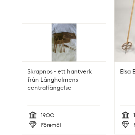
Skrapnos - ett hantverk
Elsa 
från Långholmens
centralfängelse
1900
Tid
Tid
Föremål
Typ
Typ