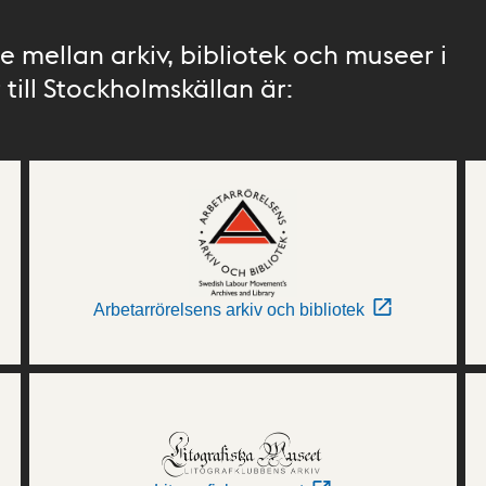
 mellan arkiv, bibliotek och museer i
till Stockholmskällan är:
Arbetarrörelsens arkiv och bibliotek