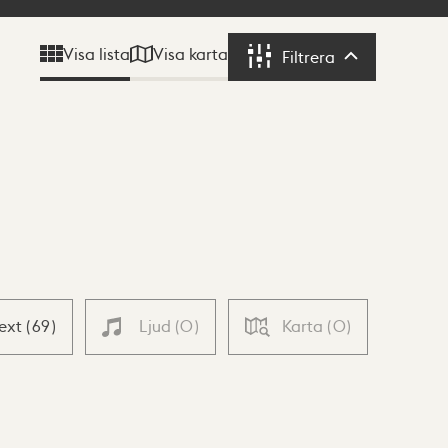
Visa karta
Visa lista
Filtrera
Filtrera
Text
(
69
)
Ljud
(
0
)
Karta
(
0
)