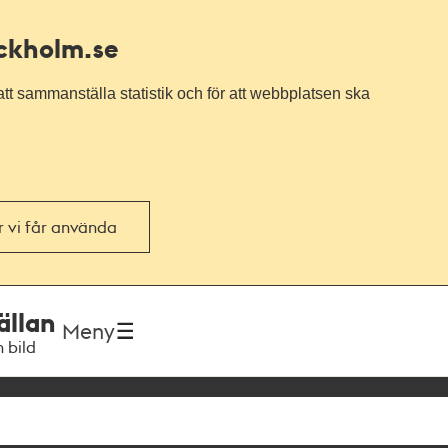
ockholm.se
tt sammanställa statistik och för att webbplatsen ska
or vi får använda
ällan
Meny
h bild