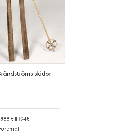
Brändströms skidor
1888 till 1948
Föremål