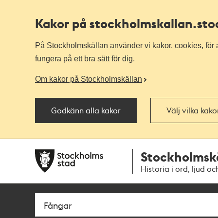
Kakor på stockholmskallan
.st
På Stockholmskällan använder vi kakor, cookies, för a
fungera på ett bra sätt för dig.
Om kakor på Stockholmskällan
Godkänn alla kakor
Välj vilka kak
Till
Till
Stockholmsk
navigationen
huvudinnehållet
Historia i ord, ljud oc
Sök
Fritextsök