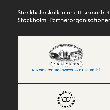
Stockholmskällan är ett samarbete
Stockholm. Partnerorganisationer 
K A Almgren sidenväveri & museum