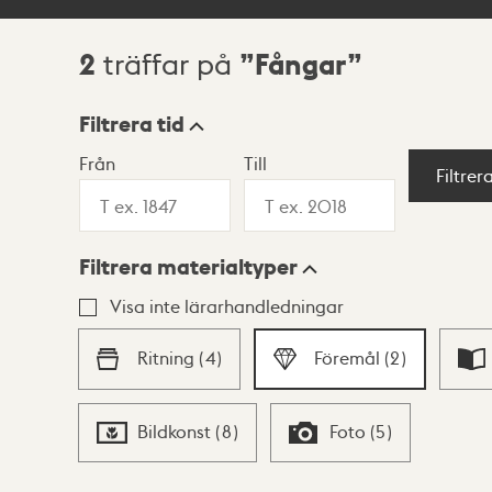
2
Fångar
träffar på
Sökresultat
Filtrera tid
Från
Till
Visningsläge
Filtrer
Filtrera materialtyper
Lista
Karta
Visa inte lärarhandledningar
Ritning
(
4
)
Föremål
(
2
)
Bildkonst
(
8
)
Foto
(
5
)