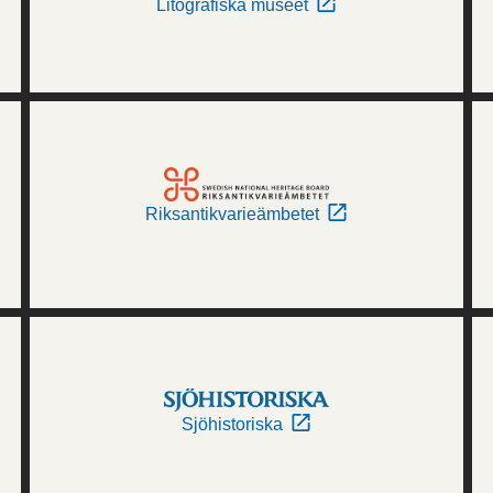
Litografiska museet
Riksantikvarieämbetet
Sjöhistoriska