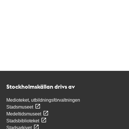
Kontakt
Stockholmskällan
Stockholmskällan drivs av
Medioteket, utbildningsförvaltningen
Stadsmuseet
Medeltidsmuseet
Stadsbiblioteket
Stadsarkivet