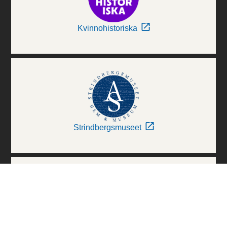
Kvinnohistoriska
Strindbergsmuseet
Thielska Galleriet