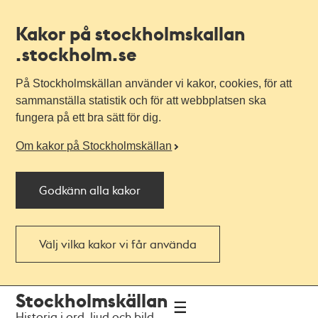
Kakor på stockholmskallan
.stockholm.se
På Stockholmskällan använder vi kakor, cookies, för att
sammanställa statistik och för att webbplatsen ska
fungera på ett bra sätt för dig.
Om kakor på Stockholmskällan
Godkänn alla kakor
Välj vilka kakor vi får använda
Till
Till
Stockholmskällan
navigationen
huvudinnehållet
Historia i ord, ljud och bild