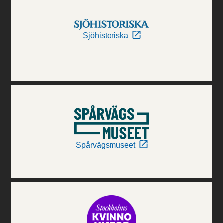
Sjöhistoriska
Spårvägsmuseet