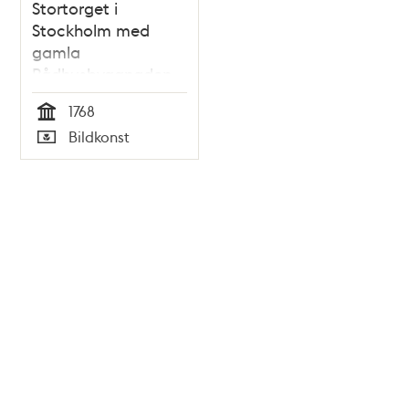
Stortorget i
Stockholm med
gamla
Rådhusbyggnaden
innan dess afrifning
1768
1768
Tid
Bildkonst
Typ