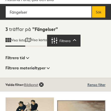
Sök
Fritextsök
Sök
Sökresultat
3
träffar på
Fängelser
Visa karta
Visa lista
Filtrera
Filtrera
Filtrera tid
Filtrera materialtyper
Visningsläge
Totalt
Valda filter:
Bildkonst
Rensa filter
3
träffar
Lista
Karta