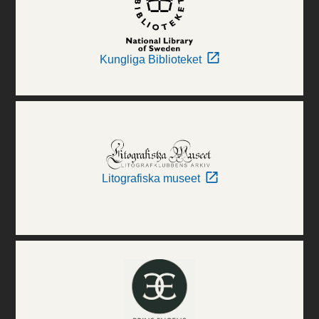
Kungliga Biblioteket
Litografiska museet