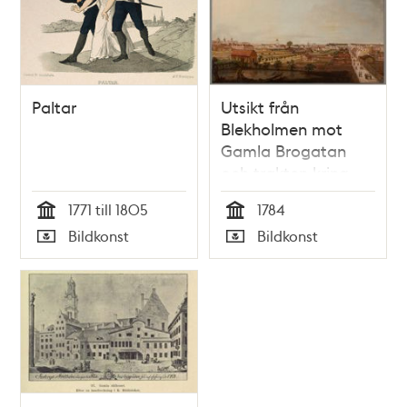
Paltar
Utsikt från
Blekholmen mot
Gamla Brogatan
och trakten kring
Observatoriet
1771 till 1805
1784
Tid
Tid
Bildkonst
Bildkonst
Typ
Typ