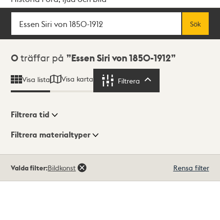
Sök
Fritextsök
Sök
Sökresultat
0
träffar på
Essen Siri von 1850-1912
Visa karta
Visa lista
Filtrera
Filtrera
Filtrera tid
Filtrera materialtyper
Visningsläge
Totalt
Valda filter:
Bildkonst
Rensa filter
0
träffar
Lista
Karta