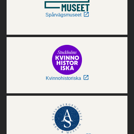
Spårvägsmuseet
Kvinnohistoriska