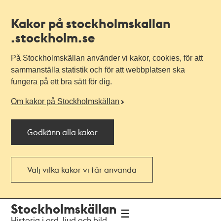
Kakor på stockholmskallan
.stockholm.se
På Stockholmskällan använder vi kakor, cookies, för att
sammanställa statistik och för att webbplatsen ska
fungera på ett bra sätt för dig.
Om kakor på Stockholmskällan
Godkänn alla kakor
Välj vilka kakor vi får använda
Till
Till
Stockholmskällan
navigationen
huvudinnehållet
Historia i ord, ljud och bild