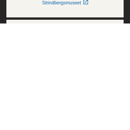
Strindbergsmuseet
Thielska Galleriet
Världskulturmuseerna