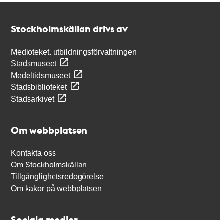
Kontakt
Stockholmskällan
Stockholmskällan drivs av
Medioteket, utbildningsförvaltningen
Stadsmuseet
Medeltidsmuseet
Stadsbiblioteket
Stadsarkivet
Om webbplatsen
Kontakta oss
Om Stockholmskällan
Tillgänglighetsredogörelse
Om kakor på webbplatsen
Sociala medier