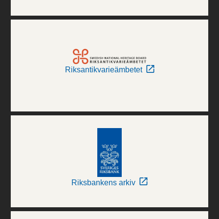
Riksantikvarieämbetet
Riksbankens arkiv