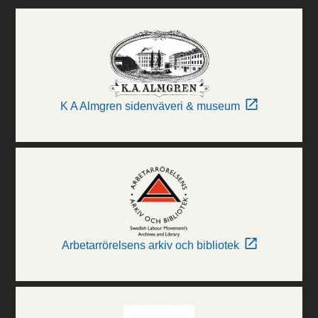
K A Almgren sidenväveri & museum
Arbetarrörelsens arkiv och bibliotek