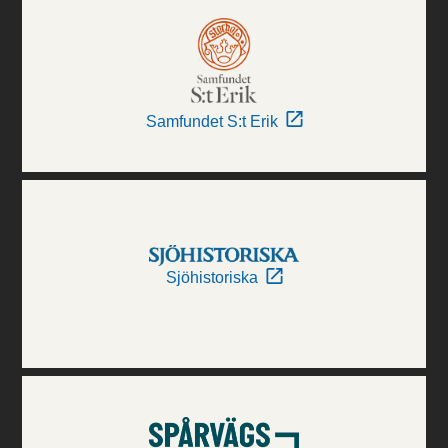
Samfundet S:t Erik
Sjöhistoriska