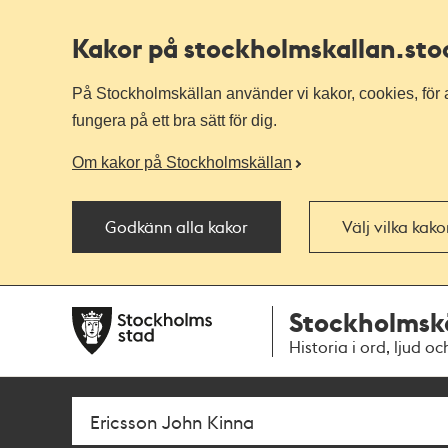
Kakor på stockholmskallan
.st
På Stockholmskällan använder vi kakor, cookies, för a
fungera på ett bra sätt för dig.
Om kakor på Stockholmskällan
Godkänn alla kakor
Välj vilka kak
Till
Till
Stockholmsk
navigationen
huvudinnehållet
Historia i ord, ljud oc
Sök
Fritextsök