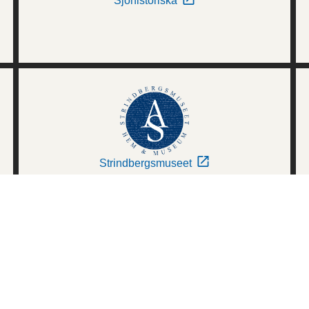
Sjöhistoriska
Strindbergsmuseet