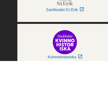
Samfundet S:t Erik
Kvinnohistoriska
Världskulturmuseerna