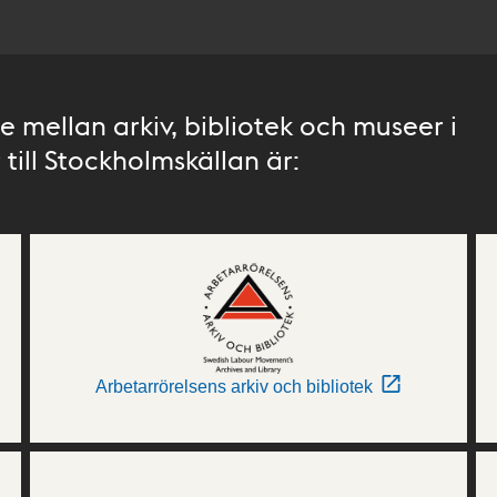
 mellan arkiv, bibliotek och museer i
till Stockholmskällan är:
Arbetarrörelsens arkiv och bibliotek