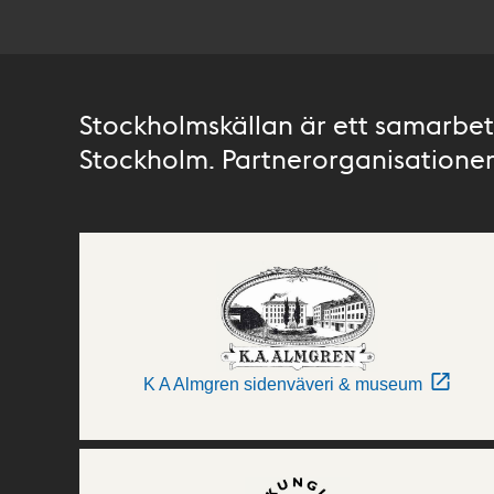
Stockholmskällan är ett samarbete
Stockholm. Partnerorganisationer 
K A Almgren sidenväveri & museum