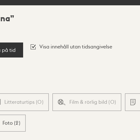
nna
Visa innehåll utan tidsangivelse
a på tid
Litteraturtips
(
0
)
Film & rörlig bild
(
0
)
Foto
(
2
)