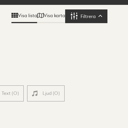
Visa karta
Visa lista
Filtrera
Filtrera
Text
(
0
)
Ljud
(
0
)