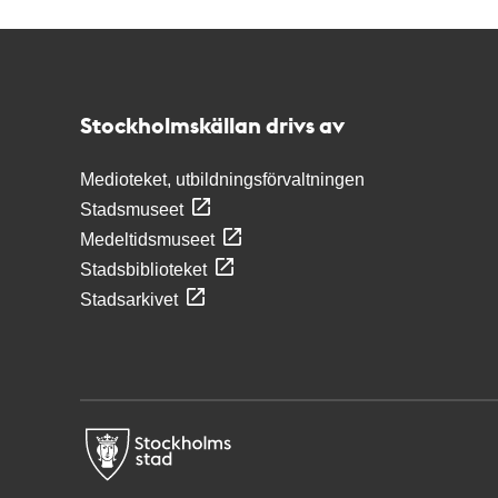
Kontakt
Stockholmskällan
Stockholmskällan drivs av
Medioteket, utbildningsförvaltningen
Stadsmuseet
Medeltidsmuseet
Stadsbiblioteket
Stadsarkivet