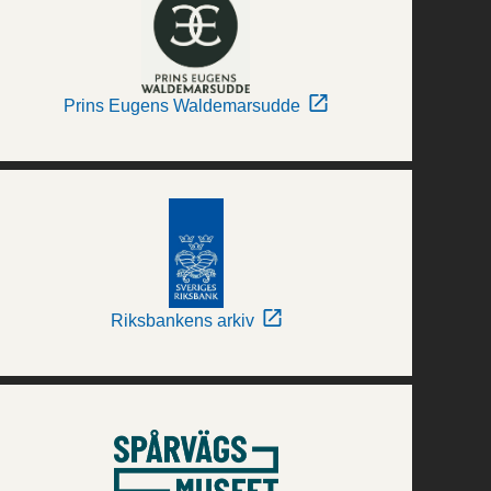
Prins Eugens Waldemarsudde
Riksbankens arkiv