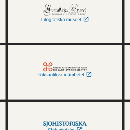
Litografiska museet
Riksantikvarieämbetet