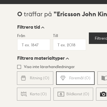
0
Ericsson John Ki
träffar på
Sökresultat
Filtrera tid
Från
Till
Visningsläge
Filtrer
Filtrera materialtyper
Lista
Karta
Visa inte lärarhandledningar
Ritning
(
0
)
Föremål
(
0
)
Karta
(
0
)
Bildkonst
(
0
)