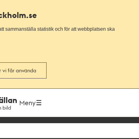
ockholm.se
tt sammanställa statistik och för att webbplatsen ska
or vi får använda
ällan
Meny
h bild