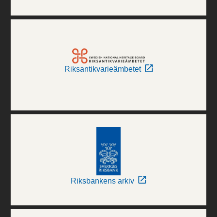
Riksantikvarieämbetet
Riksbankens arkiv