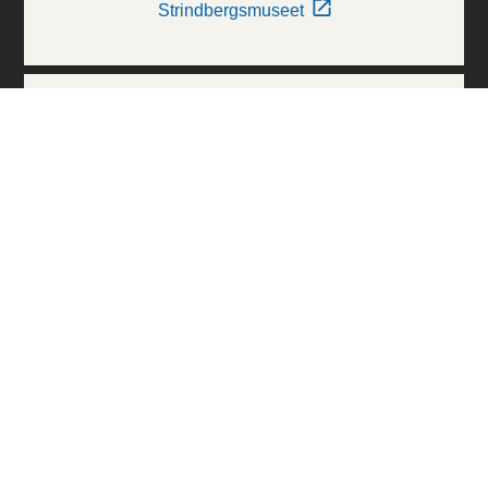
Strindbergsmuseet
Thielska Galleriet
Världskulturmuseerna