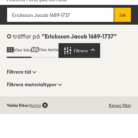
Sök
Fritextsök
Sök
Sökresultat
0
träffar på
Ericksson Jacob 1689-1737
Visa karta
Visa lista
Filtrera
Filtrera
Filtrera tid
Filtrera materialtyper
Visningsläge
Totalt
Valda filter:
Karta
Rensa filter
0
träffar
Lista
Karta