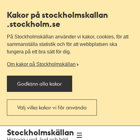
Kakor på stockholmskallan
.stockholm.se
På Stockholmskällan använder vi kakor, cookies, för att
sammanställa statistik och för att webbplatsen ska
fungera på ett bra sätt för dig.
Om kakor på Stockholmskällan
Godkänn alla kakor
Välj vilka kakor vi får använda
Till
Till
Stockholmskällan
navigationen
huvudinnehållet
Historia i ord, ljud och bild