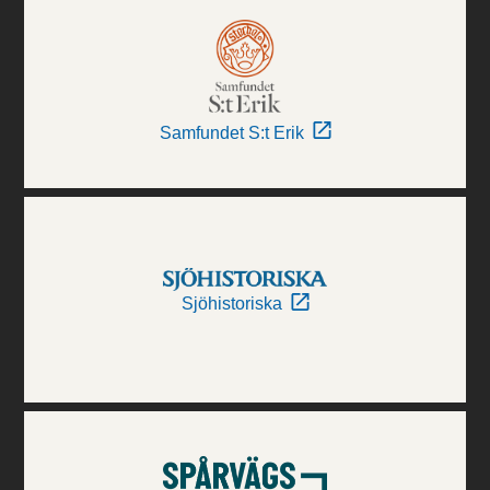
Samfundet S:t Erik
Sjöhistoriska