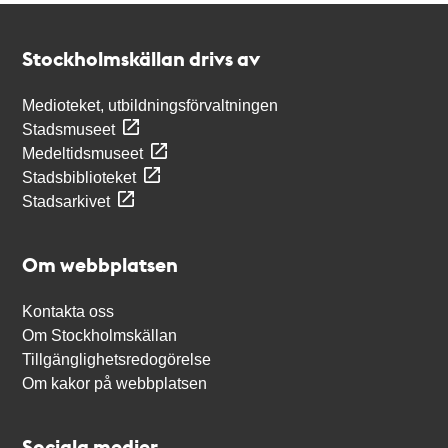
Kontakt
Stockholmskällan
Stockholmskällan drivs av
Medioteket, utbildningsförvaltningen
Stadsmuseet
Medeltidsmuseet
Stadsbiblioteket
Stadsarkivet
Om webbplatsen
Kontakta oss
Om Stockholmskällan
Tillgänglighetsredogörelse
Om kakor på webbplatsen
Sociala medier