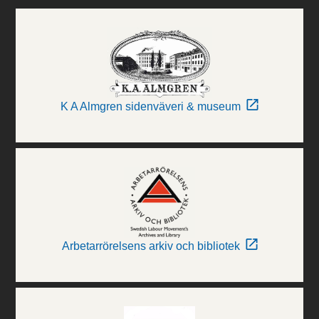
K A Almgren sidenväveri & museum
Arbetarrörelsens arkiv och bibliotek