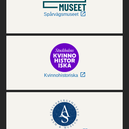
Spårvägsmuseet
Kvinnohistoriska