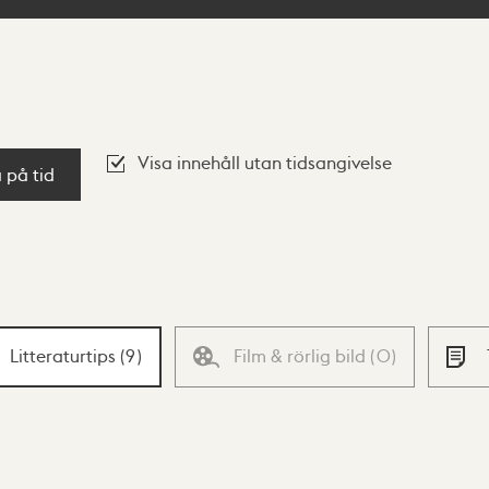
Visa innehåll utan tidsangivelse
a på tid
Litteraturtips
(
9
)
Film & rörlig bild
(
0
)