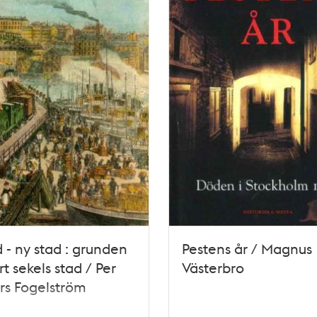
d - ny stad : grunden
Pestens år / Magnus
årt sekels stad / Per
Västerbro
rs Fogelström