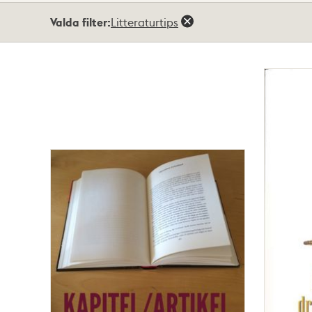
Totalt
Valda filter:
Litteraturtips
9
träffar