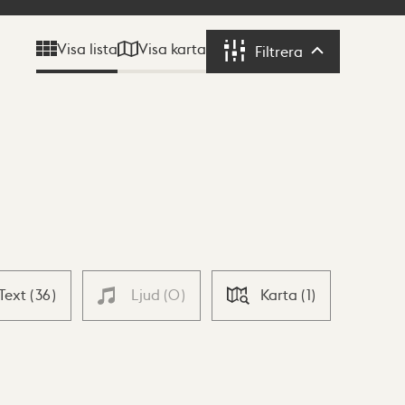
Visa karta
Visa lista
Filtrera
Filtrera
Text
(
36
)
Ljud
(
0
)
Karta
(
1
)