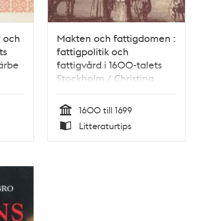
r och
Makten och fattigdomen :
ts
fattigpolitik och
ärbe
fattigvård i 1600-talets
Stockholm / Christina
Unger
1600 till 1699
Tid
Litteraturtips
Typ