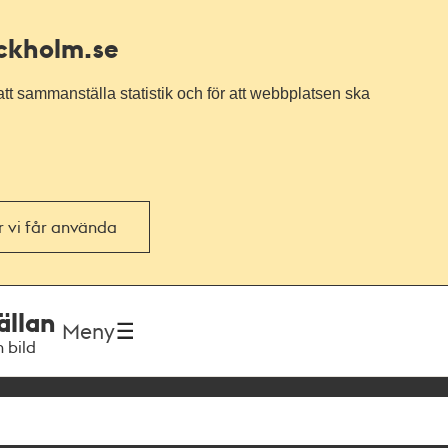
ockholm.se
tt sammanställa statistik och för att webbplatsen ska
or vi får använda
ällan
Meny
h bild