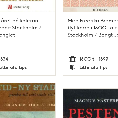
: året då koleran
Med Fredrika Breme
bade Stockholm /
flyttkärra i 1800-tale
anglet
Stockholm / Bengt J
1834
1800 till 1899
Tid
Litteraturtips
Litteraturtips
Typ