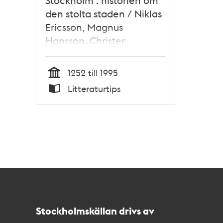
den stolta staden / Niklas
Ericsson, Magnus
Hansson, Christer
Jörgensen
1252 till 1995
Tid
Litteraturtips
Typ
Kontakt
Stockholmskällan
Stockholmskällan drivs av