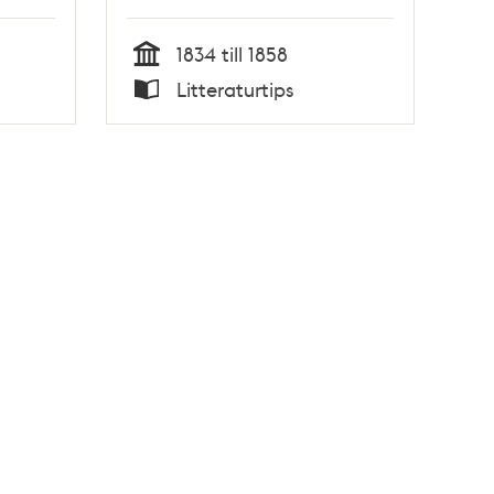
1834 till 1858
Tid
Litteraturtips
Typ