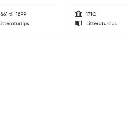
1861 till 1899
1710
Tid
Litteraturtips
Litteraturtips
Typ