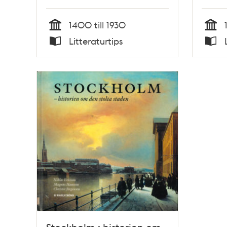
1400 till 1930
Tid
Tid
Litteraturtips
Typ
Typ
Stockholm : historien om