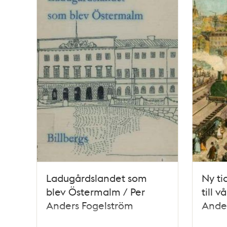
Ladugårdslandet som
Ny ti
blev Östermalm / Per
till v
Anders Fogelström
Ande