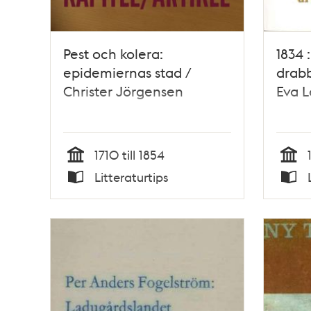
Pest och kolera:
1834 
epidemiernas stad /
drab
Christer Jörgensen
Eva L
1710 till 1854
Tid
Tid
Litteraturtips
Typ
Typ