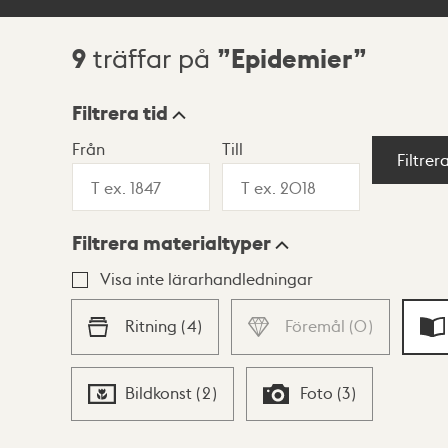
9
Epidemier
träffar på
Sökresultat
Filtrera tid
Från
Till
Visningsläge
Filtrer
Filtrera materialtyper
Lista
Karta
Visa inte lärarhandledningar
Ritning
(
4
)
Föremål
(
0
)
Bildkonst
(
2
)
Foto
(
3
)