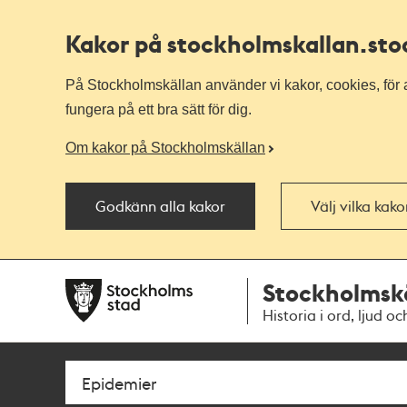
Kakor på stockholmskallan
.st
På Stockholmskällan använder vi kakor, cookies, för a
fungera på ett bra sätt för dig.
Om kakor på Stockholmskällan
Godkänn alla kakor
Välj vilka kak
Till
Till
Stockholmsk
navigationen
huvudinnehållet
Historia i ord, ljud oc
Sök
Fritextsök