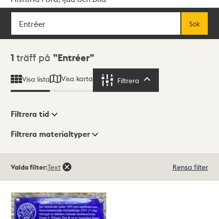
Sök
Fritextsök
Sök
Sökresultat
1
träff på
Entréer
Visa karta
Visa lista
Filtrera
Filtrera
Filtrera tid
Filtrera materialtyper
Visningsläge
Totalt
Valda filter:
Text
Rensa filter
1
träffar
Lista
Karta