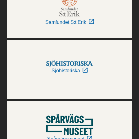
Samfundet S:t Erik
Sjöhistoriska
Spårvägsmuseet