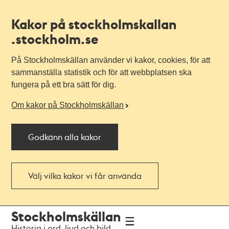
Kakor på stockholmskallan
.stockholm.se
På Stockholmskällan använder vi kakor, cookies, för att
sammanställa statistik och för att webbplatsen ska
fungera på ett bra sätt för dig.
Om kakor på Stockholmskällan
Godkänn alla kakor
Välj vilka kakor vi får använda
Till
Till
Stockholmskällan
navigationen
huvudinnehållet
Historia i ord, ljud och bild