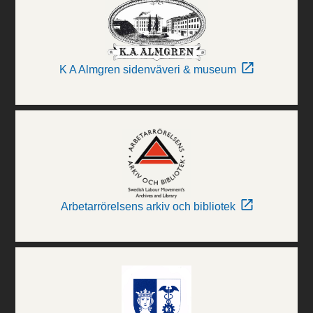
K A Almgren sidenväveri & museum
Arbetarrörelsens arkiv och bibliotek