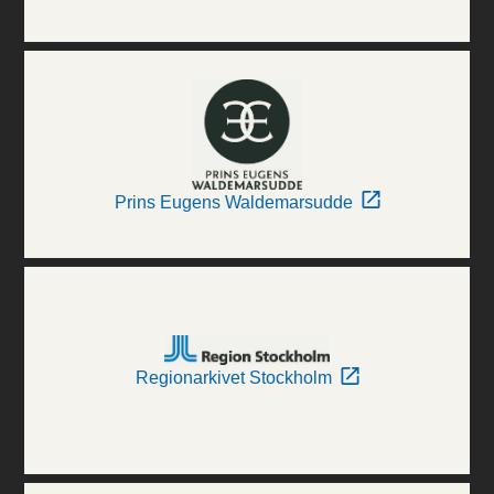
Prins Eugens Waldemarsudde
Regionarkivet Stockholm