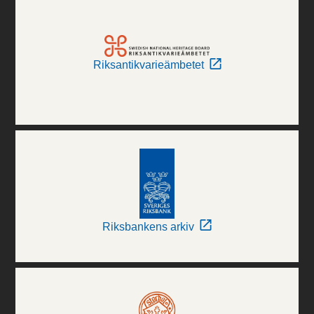
Riksantikvarieämbetet
Riksbankens arkiv