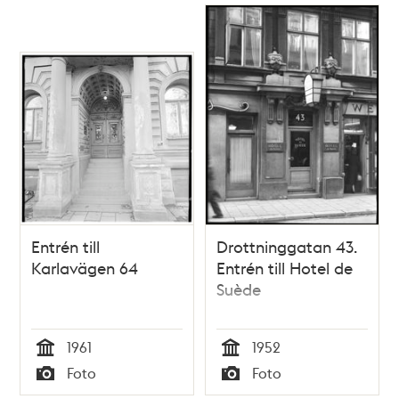
Entrén till
Drottninggatan 43.
Karlavägen 64
Entrén till Hotel de
Suède
1961
1952
Tid
Tid
Foto
Foto
Typ
Typ