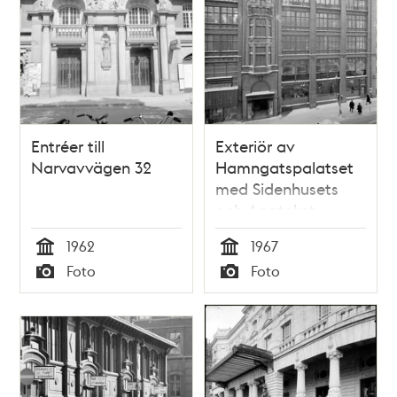
Entréer till
Exteriör av
Narvavvägen 32
Hamngatspalatset
med Sidenhusets
och Apoteket
Lejonets entréer. I
1962
1967
Sidenhuset, som låg
Tid
Tid
Foto
Foto
innanför
Typ
Typ
Hamngatspalatset,
hade även NK
lokaler.