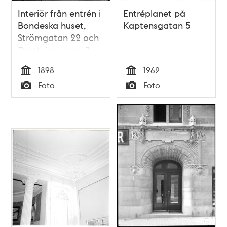
Interiör från entrén i
Entréplanet på
Bondeska huset,
Kaptensgatan 5
Strömgatan 22 och
Drottninggatan 3
1898
1962
Tid
Tid
Foto
Foto
Typ
Typ