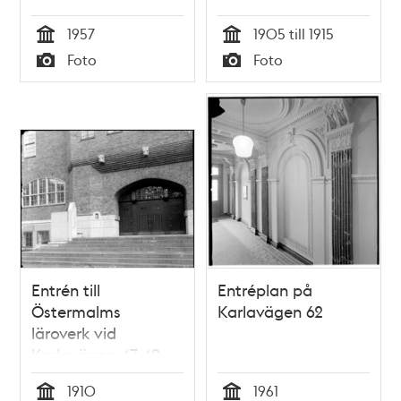
Fredsgatan
1957
1905 till 1915
Tid
Tid
Foto
Foto
Typ
Typ
Entrén till
Entréplan på
Östermalms
Karlavägen 62
läroverk vid
Karlavägen 47-49
1910
1961