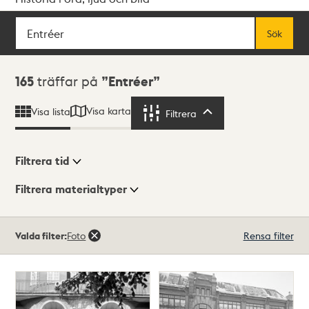
Sök
Fritextsök
Sök
Sökresultat
165
träffar på
Entréer
Visa karta
Visa lista
Filtrera
Filtrera
Filtrera tid
Filtrera materialtyper
Visningsläge
Totalt
Valda filter:
Foto
Rensa filter
165
träffar
Lista
Karta