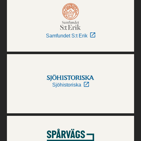
Samfundet S:t Erik
Sjöhistoriska