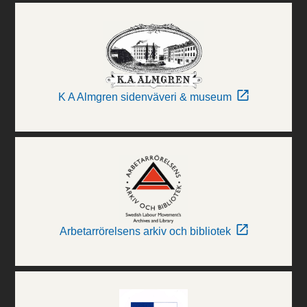
K A Almgren sidenväveri & museum
Arbetarrörelsens arkiv och bibliotek