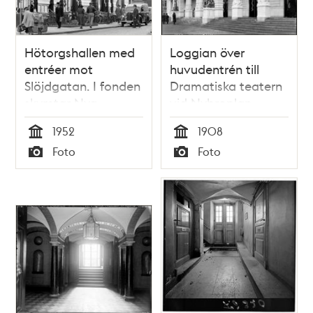
Hötorgshallen med
Loggian över
entréer mot
huvudentrén till
Slöjdgatan. I fonden
Dramatiska teatern
skymtar Nya
vid Nybroplan
Elementarskolan.
1952
1908
Den gamla
Tid
Tid
Foto
Foto
saluhallen revs 1954
Typ
Typ
och ersattes av en
provisorisk hall till
1958