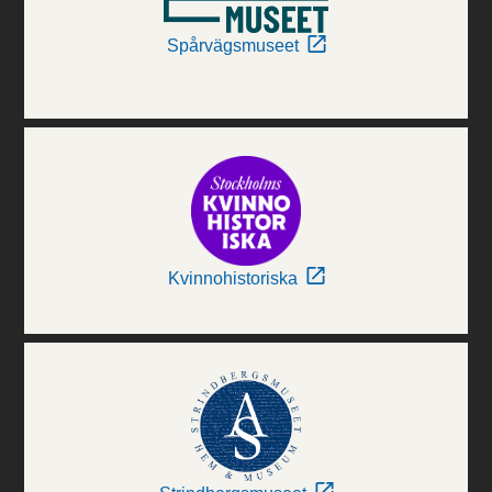
Spårvägsmuseet
Kvinnohistoriska