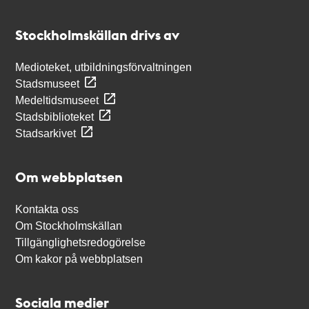
Kontakt
Stockholmskällan
Stockholmskällan drivs av
Medioteket, utbildningsförvaltningen
Stadsmuseet
Medeltidsmuseet
Stadsbiblioteket
Stadsarkivet
Om webbplatsen
Kontakta oss
Om Stockholmskällan
Tillgänglighetsredogörelse
Om kakor på webbplatsen
Sociala medier