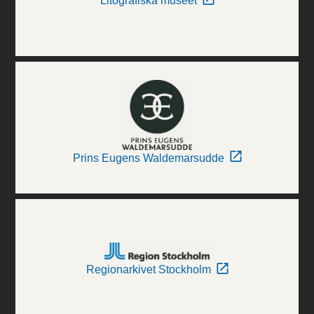
Litografiska museet
Prins Eugens Waldemarsudde
Regionarkivet Stockholm