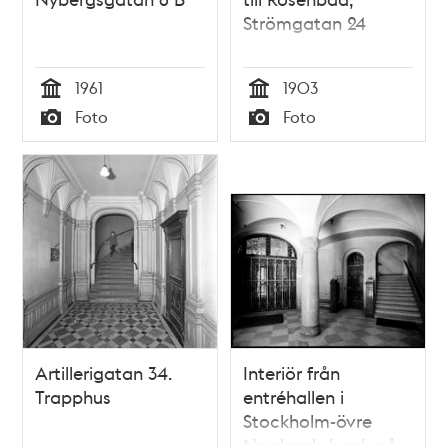
Strömgatan 24
1961
1903
Tid
Tid
Foto
Foto
Typ
Typ
Artillerigatan 34.
Interiör från
Trapphus
entréhallen i
Stockholm-övre
Norrlands bank på