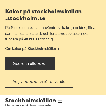
Kakor på stockholmskallan
.stockholm.se
På Stockholmskällan använder vi kakor, cookies, för att
sammanställa statistik och för att webbplatsen ska
fungera på ett bra sätt för dig.
Om kakor på Stockholmskällan
Godkänn alla kakor
Välj vilka kakor vi får använda
Till
Till
Stockholmskällan
navigationen
huvudinnehållet
Historia i ord, ljud och bild