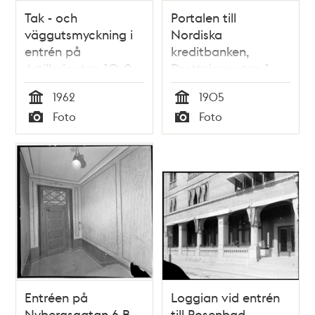
Tak - och
Portalen till
väggutsmyckning i
Nordiska
entrén på
kreditbanken,
Artillerigatan 10, 2
Drottninggatan 1
tr
1962
1905
Tid
Tid
Foto
Foto
Typ
Typ
Entréen på
Loggian vid entrén
Nybergsgatan 6 B
till Rosenbad,