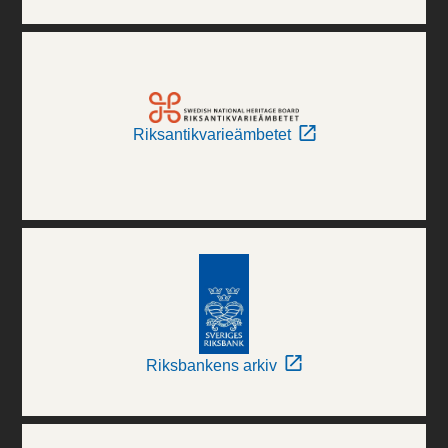
Riksantikvarieämbetet
Riksbankens arkiv