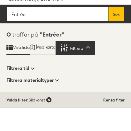
Sök
Fritextsök
Sök
Sökresultat
0
träffar på
Entréer
Visa karta
Visa lista
Filtrera
Filtrera
Filtrera tid
Filtrera materialtyper
Visningsläge
Totalt
Valda filter:
Bildkonst
Rensa filter
0
träffar
Lista
Karta