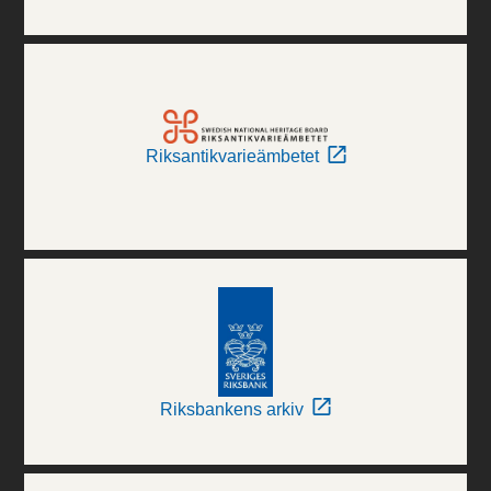
Riksantikvarieämbetet
Riksbankens arkiv