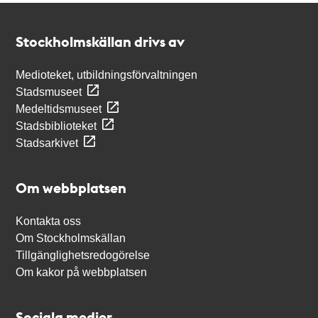
Kontakt
Stockholmskällan
Stockholmskällan drivs av
Medioteket, utbildningsförvaltningen
Stadsmuseet
Medeltidsmuseet
Stadsbiblioteket
Stadsarkivet
Om webbplatsen
Kontakta oss
Om Stockholmskällan
Tillgänglighetsredogörelse
Om kakor på webbplatsen
Sociala medier