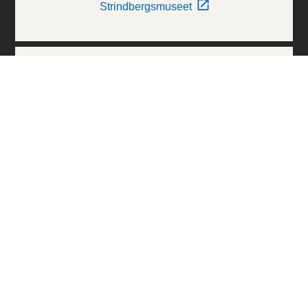
Strindbergsmuseet
Thielska Galleriet
Världskulturmuseerna