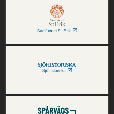
Samfundet S:t Erik
Sjöhistoriska