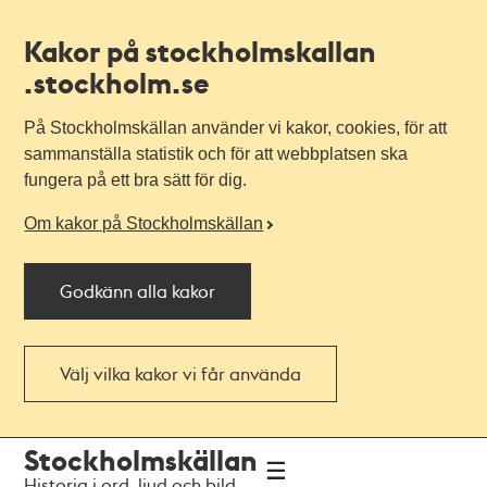
Kakor på stockholmskallan
.stockholm.se
På Stockholmskällan använder vi kakor, cookies, för att
sammanställa statistik och för att webbplatsen ska
fungera på ett bra sätt för dig.
Om kakor på Stockholmskällan
Godkänn alla kakor
Välj vilka kakor vi får använda
Till
Till
Stockholmskällan
navigationen
huvudinnehållet
Historia i ord, ljud och bild