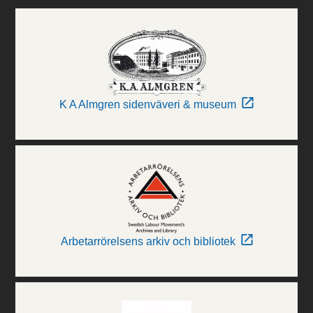
K A Almgren sidenväveri & museum
Arbetarrörelsens arkiv och bibliotek