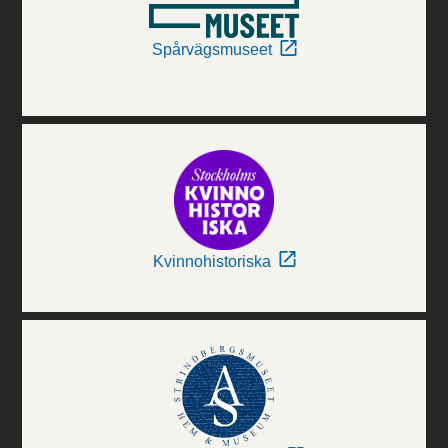
Spårvägsmuseet
Kvinnohistoriska