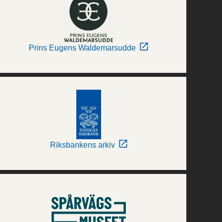
Prins Eugens Waldemarsudde
Riksbankens arkiv