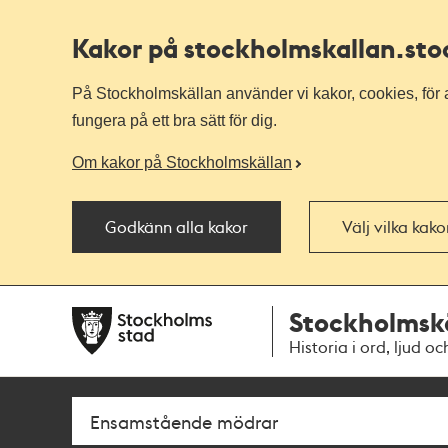
Kakor på stockholmskallan
.st
På Stockholmskällan använder vi kakor, cookies, för a
fungera på ett bra sätt för dig.
Om kakor på Stockholmskällan
Godkänn alla kakor
Välj vilka kak
Till
Till
Stockholmsk
navigationen
huvudinnehållet
Historia i ord, ljud oc
Sök
Fritextsök