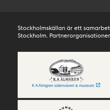
Stockholmskällan är ett samarbete
Stockholm. Partnerorganisationer 
K A Almgren sidenväveri & museum