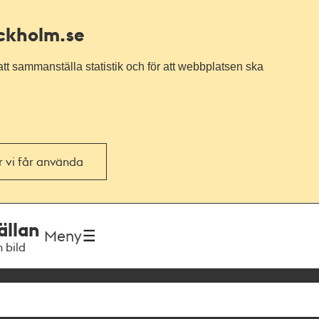
ockholm.se
tt sammanställa statistik och för att webbplatsen ska
or vi får använda
ällan
Meny
h bild