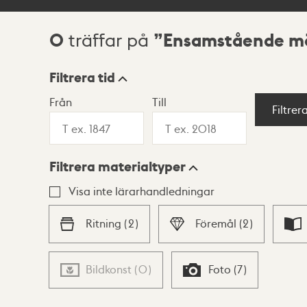
0
Ensamstående m
träffar på
Sökresultat
Filtrera tid
Från
Till
Visningsläge
Filtrer
Filtrera materialtyper
Lista
Karta
Visa inte lärarhandledningar
Ritning
(
2
)
Föremål
(
2
)
Bildkonst
(
0
)
Foto
(
7
)