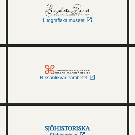
Litografiska museet
Riksantikvarieämbetet