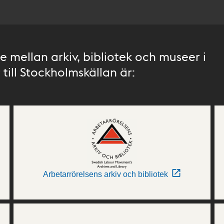
 mellan arkiv, bibliotek och museer i
till Stockholmskällan är:
Arbetarrörelsens arkiv och bibliotek