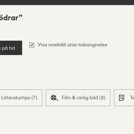
ödrar
Visa innehåll utan tidsangivelse
a på tid
Litteraturtips
(
7
)
Film & rörlig bild
(
2
)
T