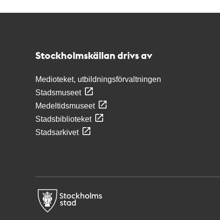
Kontakt
Stockholmskällan
Stockholmskällan drivs av
Medioteket, utbildningsförvaltningen
Stadsmuseet
Medeltidsmuseet
Stadsbiblioteket
Stadsarkivet