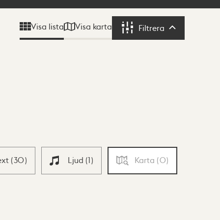
Visa karta
Visa lista
Filtrera
Filtrera
ext
(
30
)
Ljud
(
1
)
Karta
(
0
)