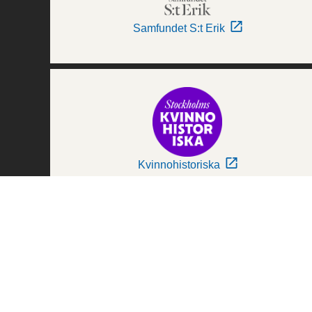
Samfundet S:t Erik
Kvinnohistoriska
Världskulturmuseerna