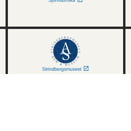
Sjöhistoriska
Strindbergsmuseet