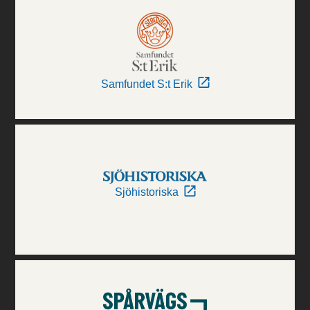
Samfundet S:t Erik
Sjöhistoriska