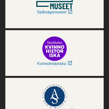
Spårvägsmuseet
Kvinnohistoriska