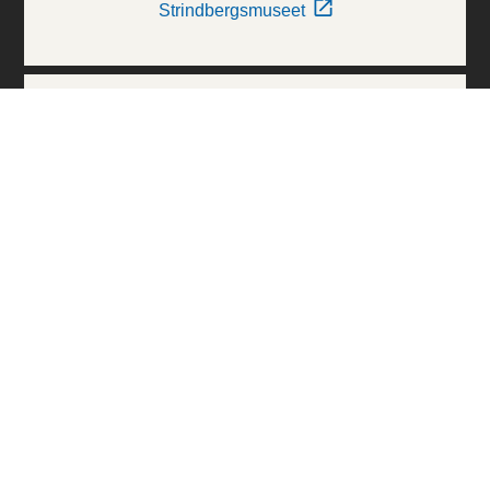
Strindbergsmuseet
Thielska Galleriet
Världskulturmuseerna