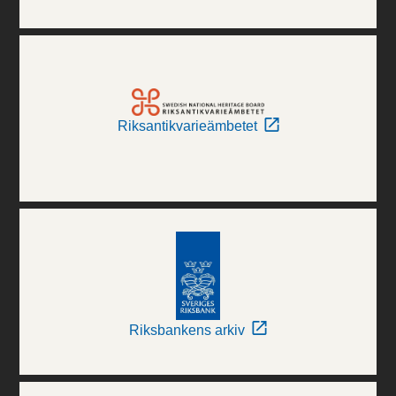
Riksantikvarieämbetet
Riksbankens arkiv