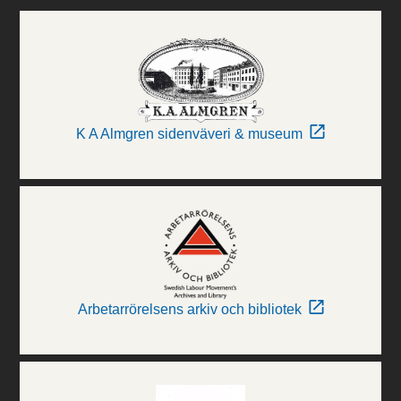
K A Almgren sidenväveri & museum
Arbetarrörelsens arkiv och bibliotek