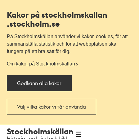
Kakor på stockholmskallan
.stockholm.se
På Stockholmskällan använder vi kakor, cookies, för att
sammanställa statistik och för att webbplatsen ska
fungera på ett bra sätt för dig.
Om kakor på Stockholmskällan
Godkänn alla kakor
Välj vilka kakor vi får använda
Till
Till
Stockholmskällan
navigationen
huvudinnehållet
Historia i ord, ljud och bild