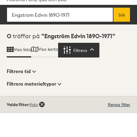
Sök
Fritextsök
Sök
Sökresultat
0
träffar på
Engström Edvin 1890-1971
Visa karta
Visa lista
Filtrera
Filtrera
Filtrera tid
Filtrera materialtyper
Visningsläge
Totalt
Valda filter:
Foto
Rensa filter
0
träffar
Lista
Karta