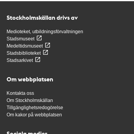
Kontakt
Stockholmskällan
Stockholmskällan drivs av
Medioteket, utbildningsförvaltningen
Stadsmuseet
Medeltidsmuseet
Stadsbiblioteket
Stadsarkivet
Om webbplatsen
Kontakta oss
Om Stockholmskällan
Tillgänglighetsredogörelse
Om kakor på webbplatsen
Sociala medier