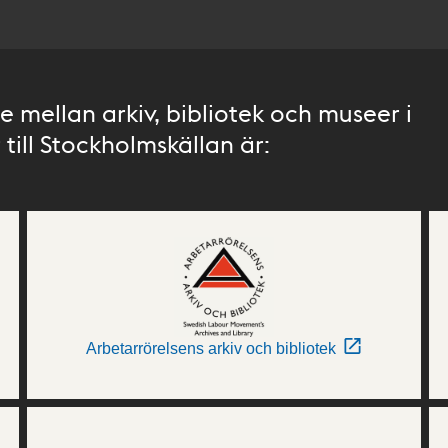
 mellan arkiv, bibliotek och museer i
till Stockholmskällan är:
Arbetarrörelsens arkiv och bibliotek