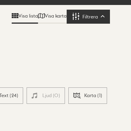
Visa karta
Visa lista
Filtrera
Filtrera
Text
(
24
)
Ljud
(
0
)
Karta
(
1
)