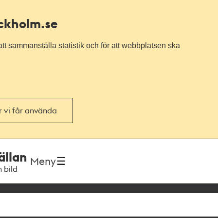
ockholm.se
tt sammanställa statistik och för att webbplatsen ska
or vi får använda
ällan
Meny
h bild