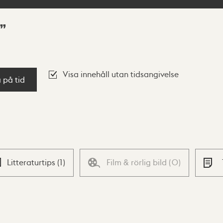
Visa innehåll utan tidsangivelse
a på tid
Litteraturtips
(
1
)
Film & rörlig bild
(
0
)