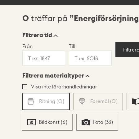
0
Energiförsörjning
träffar på
Sökresultat
Filtrera tid
Från
Till
Visningsläge
Filtrer
Filtrera materialtyper
Lista
Karta
Visa inte lärarhandledningar
Ritning
(
0
)
Föremål
(
0
)
Bildkonst
(
6
)
Foto
(
33
)