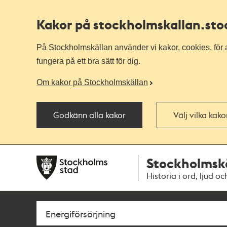
Kakor på stockholmskallan
.st
På Stockholmskällan använder vi kakor, cookies, för a
fungera på ett bra sätt för dig.
Om kakor på Stockholmskällan
Godkänn alla kakor
Välj vilka kak
Till
Till
Stockholmsk
navigationen
huvudinnehållet
Historia i ord, ljud oc
Sök
Fritextsök