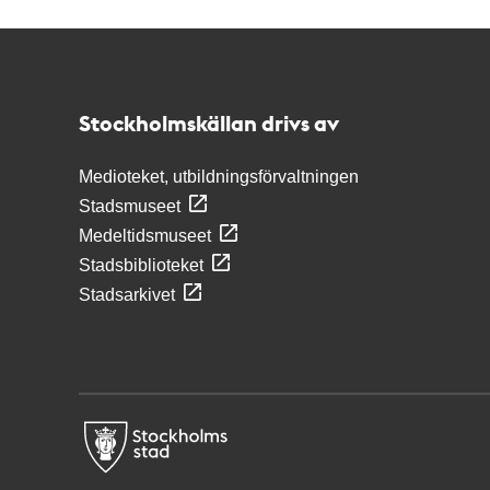
Kontakt
Stockholmskällan
Stockholmskällan drivs av
Medioteket, utbildningsförvaltningen
Stadsmuseet
Medeltidsmuseet
Stadsbiblioteket
Stadsarkivet