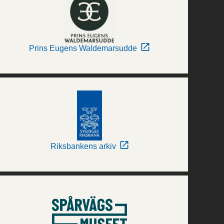
Prins Eugens Waldemarsudde
Riksbankens arkiv