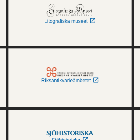
Litografiska museet
Riksantikvarieämbetet