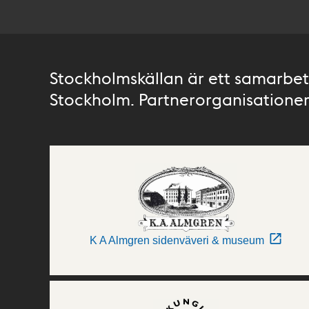
Stockholmskällan är ett samarbete
Stockholm. Partnerorganisationer 
K A Almgren sidenväveri & museum