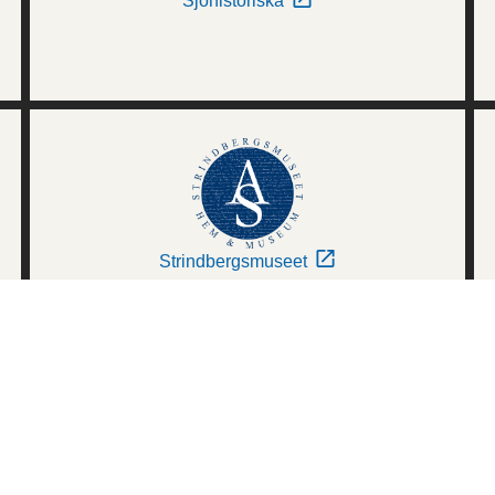
Sjöhistoriska
Strindbergsmuseet