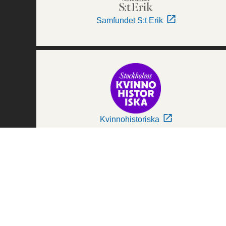
Samfundet S:t Erik
Kvinnohistoriska
Världskulturmuseerna