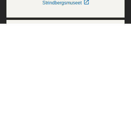
Strindbergsmuseet
Thielska Galleriet
Världskulturmuseerna