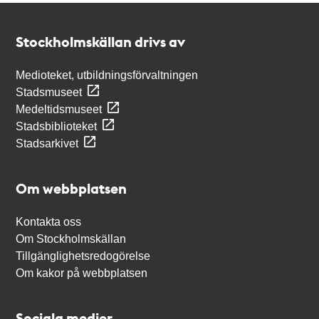
Kontakt
Stockholmskällan
Stockholmskällan drivs av
Medioteket, utbildningsförvaltningen
Stadsmuseet
Medeltidsmuseet
Stadsbiblioteket
Stadsarkivet
Om webbplatsen
Kontakta oss
Om Stockholmskällan
Tillgänglighetsredogörelse
Om kakor på webbplatsen
Sociala medier