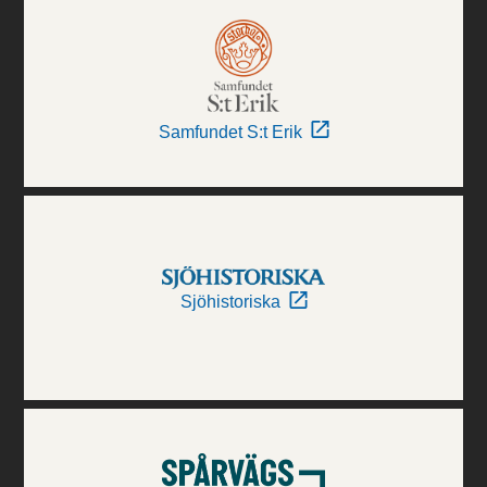
Samfundet S:t Erik
Sjöhistoriska