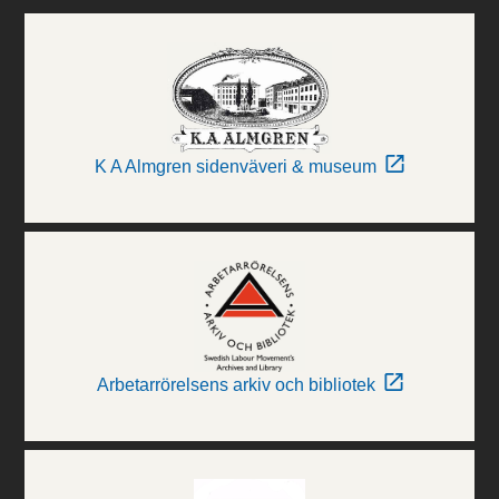
K A Almgren sidenväveri & museum
Arbetarrörelsens arkiv och bibliotek