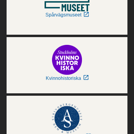
Spårvägsmuseet
Kvinnohistoriska