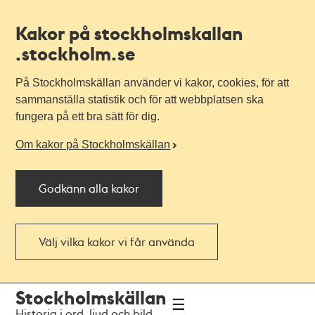
Kakor på stockholmskallan
.stockholm.se
På Stockholmskällan använder vi kakor, cookies, för att
sammanställa statistik och för att webbplatsen ska
fungera på ett bra sätt för dig.
Om kakor på Stockholmskällan
Godkänn alla kakor
Välj vilka kakor vi får använda
Till
Till
Stockholmskällan
navigationen
huvudinnehållet
Historia i ord, ljud och bild