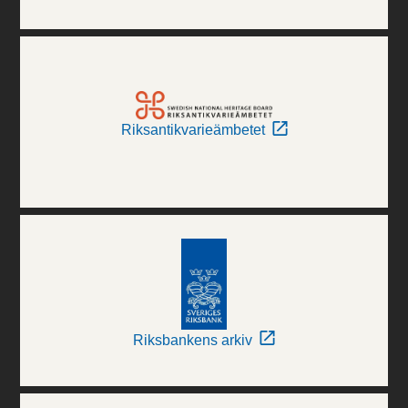
Riksantikvarieämbetet
Riksbankens arkiv