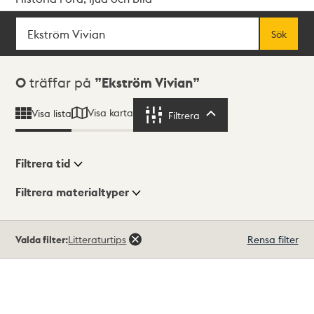
Sök
Fritextsök
Sök
Sökresultat
0
träffar på
Ekström Vivian
Visa karta
Visa lista
Filtrera
Filtrera
Filtrera tid
Filtrera materialtyper
Visningsläge
Totalt
Valda filter:
Litteraturtips
Rensa filter
0
träffar
Lista
Karta