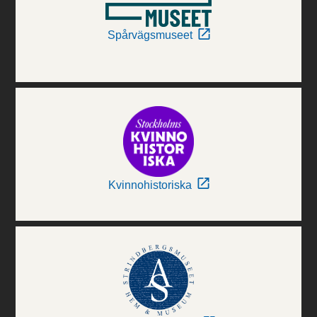
Spårvägsmuseet
Kvinnohistoriska