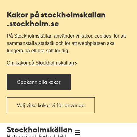
Kakor på stockholmskallan
.stockholm.se
På Stockholmskällan använder vi kakor, cookies, för att
sammanställa statistik och för att webbplatsen ska
fungera på ett bra sätt för dig.
Om kakor på Stockholmskällan
Godkänn alla kakor
Välj vilka kakor vi får använda
Till
Till
Stockholmskällan
navigationen
huvudinnehållet
Historia i ord, ljud och bild