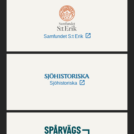
Samfundet S:t Erik
Sjöhistoriska