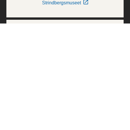
Strindbergsmuseet
Thielska Galleriet
Världskulturmuseerna