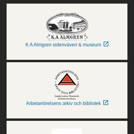
K A Almgren sidenväveri & museum
Arbetarrörelsens arkiv och bibliotek