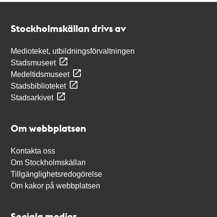
Kontakt
Stockholmskällan
Stockholmskällan drivs av
Medioteket, utbildningsförvaltningen
Stadsmuseet
Medeltidsmuseet
Stadsbiblioteket
Stadsarkivet
Om webbplatsen
Kontakta oss
Om Stockholmskällan
Tillgänglighetsredogörelse
Om kakor på webbplatsen
Sociala medier