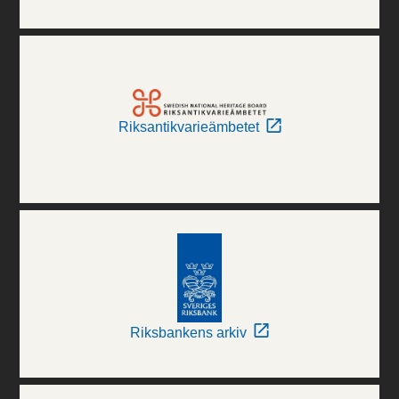
Riksantikvarieämbetet
Riksbankens arkiv