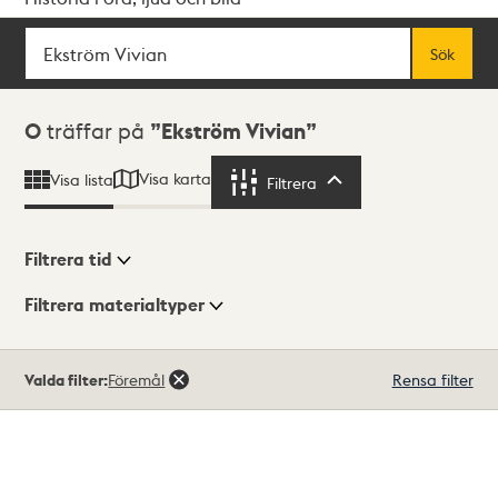
Sök
Fritextsök
Sök
Sökresultat
0
träffar på
Ekström Vivian
Visa karta
Visa lista
Filtrera
Filtrera
Filtrera tid
Filtrera materialtyper
Visningsläge
Totalt
Valda filter:
Föremål
Rensa filter
0
träffar
Lista
Karta